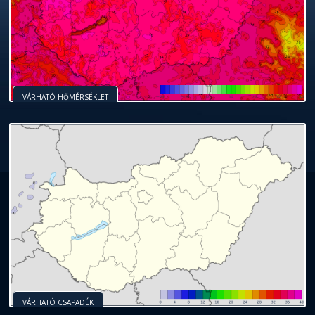
VÁRHATÓ HŐMÉRSÉKLET
VÁRHATÓ CSAPADÉK