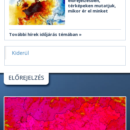
előrejelzésben,
térképeken mutatjuk,
mikor ér el minket
További hírek időjárás témában
Kiderül
ELŐREJELZÉS