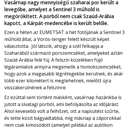
Vasárnap nagy mennyiségű szaharai por került a
levegőbe, amelyet a Sentinel 3 műhold is
megörökített. A porból nem csak Szaúd-Arábia
kapott, a Kárpát-medencébe is került belőle.
Ezen a héten az EUMETSAT a hét fotójának a Sentinel 3
műhold által, a Vörös-tenger felett készült képet
választotta. Jól látszik, ahogy a szél felkapja a
Szaharából származó porszemcséket, amelyeket aztán
Szaúd-Arábia felé fúj. A felszín közelében fújó
légáramlatok annyira megemelik a homokszemcséket,
hogy azok a magasabb légrétegekbe kerülnek, és akár
több ezer kilométert is megtehetnek, mielőtt újra
visszakerülnének a felszínre.
Ez ezúttal sem történt másként, vasárnap hazánkba is
jutott a sivatagi porból, ami befolyásolta az időjárást.
Ahol kevesebb volt a felhőzet, ott a napsütést szűrte,
és tette kicsit bágyadtabbá, míg másnap a záporokkal
nem csak kimosódott (amelyet például az autókon