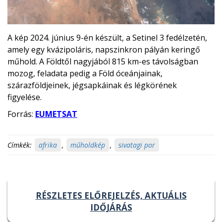
A kép 2024. június 9-én készült, a Setinel 3 fedélzetén,
amely egy kvázipoláris, napszinkron pályán keringő
műhold. A Földtől nagyjából 815 km-es távolságban
mozog, feladata pedig a Föld óceánjainak,
szárazföldjeinek, jégsapkáinak és légkörének
figyelése.
Forrás:
EUMETSAT
Címkék:
afrika
,
műholdkép
,
sivatagi por
RÉSZLETES ELŐREJELZÉS, AKTUÁLIS
IDŐJÁRÁS