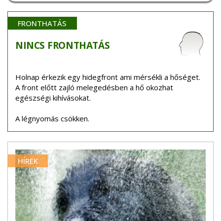
FRONTHATÁS
NINCS
FRONTHATÁS
Holnap érkezik egy hidegfront ami mérsékli a hőséget.
A front előtt zajló melegedésben a hő okozhat
egészségi kihívásokat.
A légnyomás csökken.
HÍREK