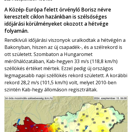
A Közép-Európa felett örvénylő Borisz névre
keresztelt ciklon hazánkban is szélsőséges
időjárási körülményeket okozott a hétvége
folyamán.
Rendkívüli időjárási viszonyok uralkodtak a hétvégén a
Bakonyban, hiszen az új csapadék-, és a szélrekord is
ott született. Szombaton a Hungaromet
mérőhálózatában, Kab-hegyen 33 m/s (118,8 km/h)
széllökés értéket mértek. Ezzel pedig új országos
legmagasabb napi széllökés rekord született. A korábbi
rekord 28,2 m/s (101,5 km/h) volt, melyet 2010-ben
szintén Kab-hegy állomáson regisztráltak.