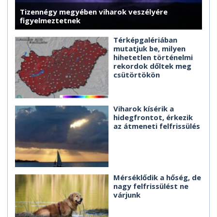
Tizennégy megyében viharok veszélyére
figyelmeztetnek
Térképgalériában
mutatjuk be, milyen
hihetetlen történelmi
rekordok dőltek meg
csütörtökön
Viharok kísérik a
hidegfrontot, érkezik
az átmeneti felfrissülés
Mérséklődik a hőség, de
nagy felfrissülést ne
várjunk