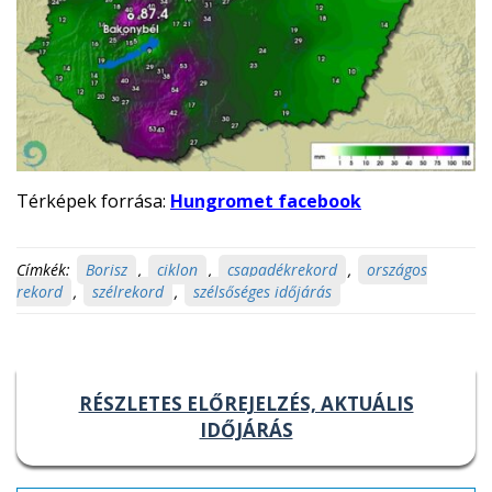
Térképek forrása:
Hungromet facebook
Címkék:
Borisz
,
ciklon
,
csapadékrekord
,
országos
rekord
,
szélrekord
,
szélsőséges időjárás
RÉSZLETES ELŐREJELZÉS, AKTUÁLIS
IDŐJÁRÁS