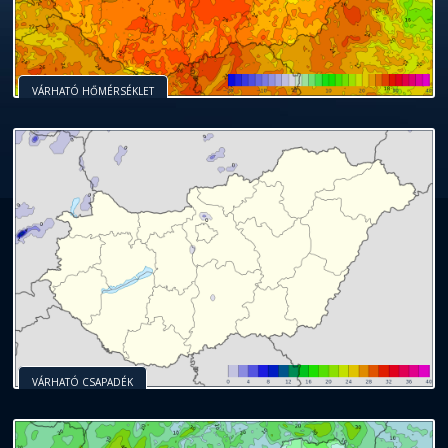
VÁRHATÓ HŐMÉRSÉKLET
VÁRHATÓ CSAPADÉK