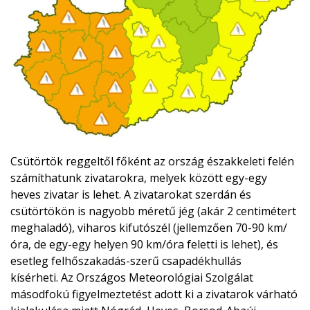
Csütörtök reggeltől főként az ország északkeleti felén
számíthatunk zivatarokra, melyek között egy-egy
heves zivatar is lehet. A zivatarokat szerdán és
csütörtökön is nagyobb méretű jég (akár 2 centimétert
meghaladó), viharos kifutószél (jellemzően 70-90 km/
óra, de egy-egy helyen 90 km/óra feletti is lehet), és
esetleg felhőszakadás-szerű csapadékhullás
kísérheti. Az Országos Meteorológiai Szolgálat
másodfokú figyelmeztetést adott ki a zivatarok várható