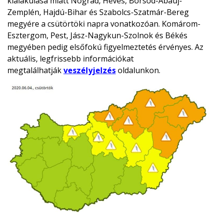
kialakulása miatt Nógrád, Heves, Borsod-Abaúj-
Zemplén, Hajdú-Bihar és Szabolcs-Szatmár-Bereg
megyére a csütörtöki napra vonatkozóan. Komárom-
Esztergom, Pest, Jász-Nagykun-Szolnok és Békés
megyében pedig elsőfokú figyelmeztetés érvényes. Az
aktuális, legfrissebb információkat
megtalálhatják
veszélyjelzés
oldalunkon.