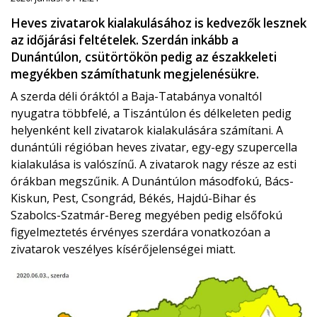
Heves zivatarok kialakulásához is kedvezők lesznek
az időjárási feltételek. Szerdán inkább a
Dunántúlon, csütörtökön pedig az északkeleti
megyékben számíthatunk megjelenésükre.
A szerda déli óráktól a Baja-Tatabánya vonaltól
nyugatra többfelé, a Tiszántúlon és délkeleten pedig
helyenként kell zivatarok kialakulására számítani. A
dunántúli régióban heves zivatar, egy-egy szupercella
kialakulása is valószínű. A zivatarok nagy része az esti
órákban megszűnik. A Dunántúlon másodfokú, Bács-
Kiskun, Pest, Csongrád, Békés, Hajdú-Bihar és
Szabolcs-Szatmár-Bereg megyében pedig elsőfokú
figyelmeztetés érvényes szerdára vonatkozóan a
zivatarok veszélyes kísérőjelenségei miatt.