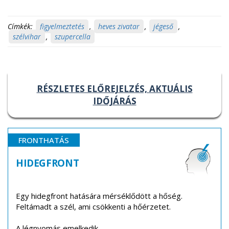
Címkék:
figyelmeztetés
,
heves zivatar
,
jégeső
,
szélvihar
,
szupercella
RÉSZLETES ELŐREJELZÉS, AKTUÁLIS
IDŐJÁRÁS
FRONTHATÁS
HIDEGFRONT
Egy hidegfront hatására mérséklődött a hőség.
Feltámadt a szél, ami csökkenti a hőérzetet.
A légnyomás emelkedik.