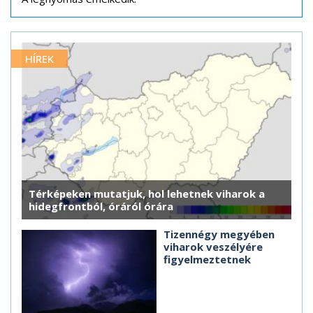
HÍREK
Térképeken mutatjuk, hol lehetnek viharok a
hidegfrontból, óráról órára
Tizennégy megyében
viharok veszélyére
figyelmeztetnek