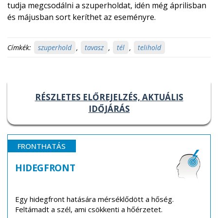
tudja megcsodálni a szuperholdat, idén még áprilisban
és májusban sort keríthet az eseményre.
Címkék:
szuperhold
,
tavasz
,
tél
,
telihold
RÉSZLETES ELŐREJELZÉS, AKTUÁLIS
IDŐJÁRÁS
FRONTHATÁS
HIDEGFRONT
Egy hidegfront hatására mérséklődött a hőség.
Feltámadt a szél, ami csökkenti a hőérzetet.