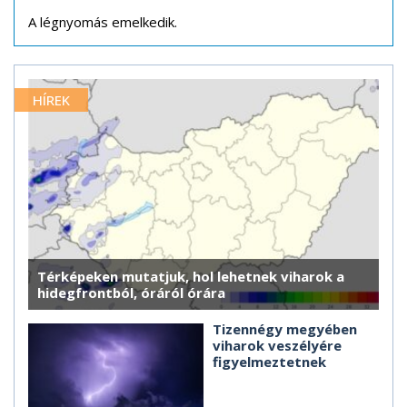
A légnyomás emelkedik.
HÍREK
Térképeken mutatjuk, hol lehetnek viharok a
hidegfrontból, óráról órára
Tizennégy megyében
viharok veszélyére
figyelmeztetnek