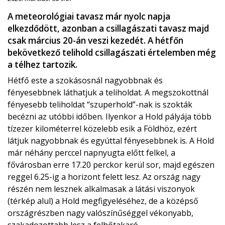
A meteorológiai tavasz már nyolc napja
elkezdődött, azonban a csillagászati tavasz majd
csak március 20-án veszi kezedét. A hétfőn
bekövetkező telihold csillagászati értelemben még
a télhez tartozik.
Hétfő este a szokásosnál nagyobbnak és
fényesebbnek láthatjuk a teliholdat. A megszokottnál
fényesebb teliholdat “szuperhold”-nak is szokták
becézni az utóbbi időben. Ilyenkor a Hold pályája több
tízezer kilométerrel közelebb esik a Földhöz, ezért
látjuk nagyobbnak és egyúttal fényesebbnek is. A Hold
már néhány perccel napnyugta előtt felkel, a
fővárosban erre 17.20 perckor kerül sor, majd egészen
reggel 6.25-ig a horizont felett lesz. Az ország nagy
részén nem lesznek alkalmasak a látási viszonyok
(térkép alul) a Hold megfigyeléséhez, de a középső
országrészben nagy valószínűséggel vékonyabb,