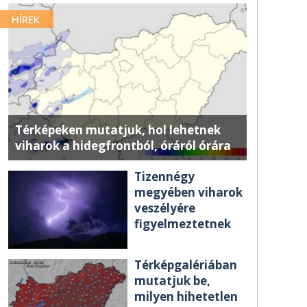
HÍREK
Térképeken mutatjuk, hol lehetnek
viharok a hidegfrontból, óráról órára
Tizennégy
megyében viharok
veszélyére
figyelmeztetnek
Térképgalériában
mutatjuk be,
milyen hihetetlen