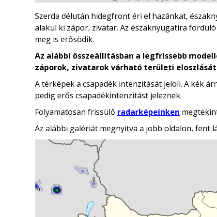
Szerda délután hidegfront éri el hazánkat, északn
alakul ki zápor, zivatar. Az északnyugatira fordu
meg is erősödik.
Az alábbi összeállításban a legfrissebb mode
záporok, zivatarok várható területi eloszlását
A térképek a csapadék intenzitását jelöli. A kék á
pedig erős csapadékintenzitást jeleznek.
Folyamatosan frissülő
radarképeinken
megtekint
Az alábbi galériát megnyitva a jobb oldalon, fent l