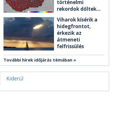
történelmi
rekordok dőltek
meg csütörtökön
Viharok kísérik a
hidegfrontot,
érkezik az
átmeneti
felfrissülés
További hírek időjárás témában
Kiderül