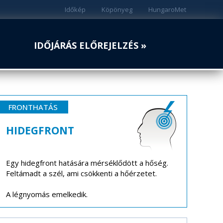
Időkép
Köpönyeg
HungaroMet
IDŐJÁRÁS ELŐREJELZÉS »
FRONTHATÁS
HIDEGFRONT
Egy hidegfront hatására mérséklődött a hőség.
Feltámadt a szél, ami csökkenti a hőérzetet.
A légnyomás emelkedik.