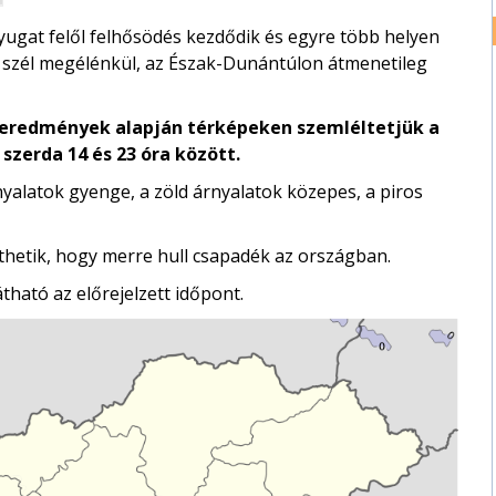
yugat felől felhősödés kezdődik és egyre több helyen
ló szél megélénkül, az Észak-Dunántúlon átmenetileg
lleredmények alapján térképeken szemléltetjük a
 szerda 14 és 23 óra között.
rnyalatok gyenge, a zöld árnyalatok közepes, a piros
hetik, hogy merre hull csapadék az országban.
átható az előrejelzett időpont.