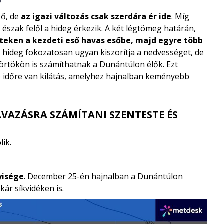
ső, de
az igazi változás csak szerdára ér ide
. Míg
 észak felől a hideg érkezik. A két légtömeg határán,
teken a kezdeti eső havas esőbe, majd egyre több
ó hideg fokozatosan ugyan kiszorítja a nedvességet, de
rtökön is számíthatnak a Dunántúlon élők. Ezt
b időre van kilátás, amelyhez hajnalban keményebb
VAZÁSRA SZÁMÍTANI SZENTESTE ÉS
lik.
yisége
. December 25-én hajnalban a Dunántúlon
ár síkvidéken is.