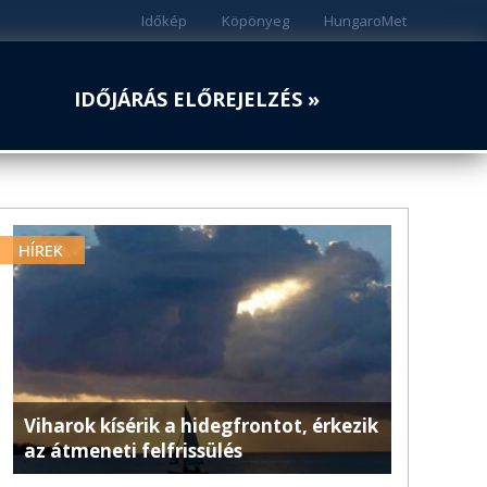
Időkép
Köpönyeg
HungaroMet
IDŐJÁRÁS ELŐREJELZÉS »
HÍREK
Viharok kísérik a hidegfrontot, érkezik
az átmeneti felfrissülés