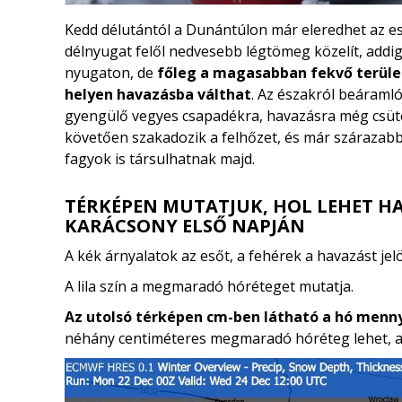
Kedd délutántól a Dunántúlon már eleredhet az e
délnyugat felől nedvesebb légtömeg közelít, addig
nyugaton, de
főleg a magasabban fekvő terüle
helyen havazásba válthat
. Az északról beáraml
gyengülő vegyes csapadékra, havazásra még csütö
követően szakadozik a felhőzet, és már szárazab
fagyok is társulhatnak majd.
TÉRKÉPEN MUTATJUK, HOL LEHET HA
KARÁCSONY ELSŐ NAPJÁN
A kék árnyalatok az esőt, a fehérek a havazást jelö
A lila szín a megmaradó hóréteget mutatja.
Az utolsó térképen cm-ben látható a hó menn
néhány centiméteres megmaradó hóréteg lehet, ak