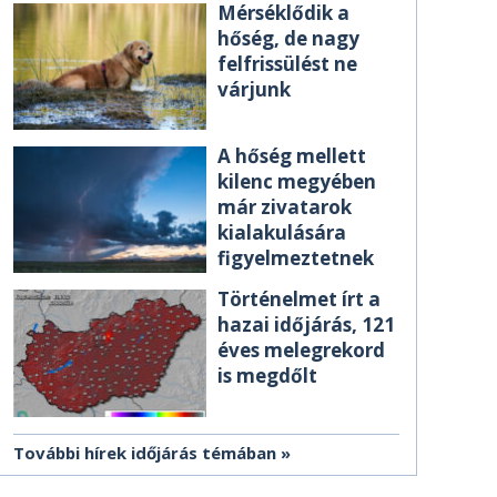
Mérséklődik a
hőség, de nagy
felfrissülést ne
várjunk
A hőség mellett
kilenc megyében
már zivatarok
kialakulására
figyelmeztetnek
Történelmet írt a
hazai időjárás, 121
éves melegrekord
is megdőlt
További hírek időjárás témában