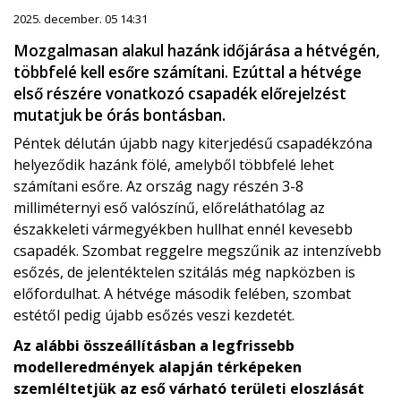
2025. december. 05 14:31
Mozgalmasan alakul hazánk időjárása a hétvégén,
többfelé kell esőre számítani. Ezúttal a hétvége
első részére vonatkozó csapadék előrejelzést
mutatjuk be órás bontásban.
Péntek délután újabb nagy kiterjedésű csapadékzóna
helyeződik hazánk fölé, amelyből többfelé lehet
számítani esőre. Az ország nagy részén 3-8
milliméternyi eső valószínű, előreláthatólag az
északkeleti vármegyékben hullhat ennél kevesebb
csapadék. Szombat reggelre megszűnik az intenzívebb
esőzés, de jelentéktelen szitálás még napközben is
előfordulhat. A hétvége második felében, szombat
estétől pedig újabb esőzés veszi kezdetét.
Az alábbi összeállításban a legfrissebb
modelleredmények alapján térképeken
szemléltetjük az eső várható területi eloszlását