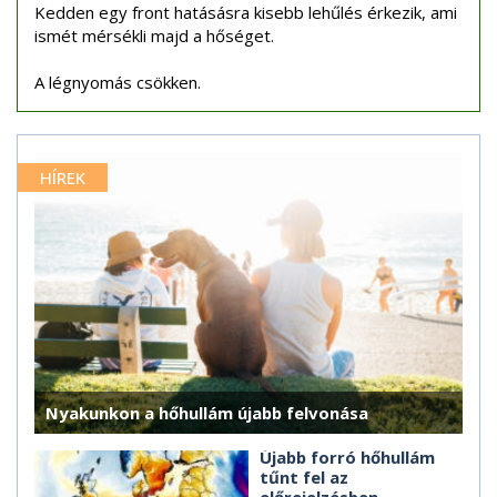
Kedden egy front hatásásra kisebb lehűlés érkezik, ami
ismét mérsékli majd a hőséget.
A légnyomás csökken.
HÍREK
Nyakunkon a hőhullám újabb felvonása
Újabb forró hőhullám
tűnt fel az
előrejelzésben,