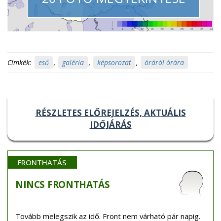
Címkék:
eső
,
galéria
,
képsorozat
,
óráról órára
RÉSZLETES ELŐREJELZÉS, AKTUÁLIS
IDŐJÁRÁS
FRONTHATÁS
NINCS
FRONTHATÁS
Tovább melegszik az idő. Front nem várható pár napig.