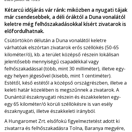
Kétarcú időjárás vár ránk: miközben a nyugati tájak
már csendesebbek, a déli óráktól a Duna vonalától
keletre még felhőszakadásokkal kísért zivatarok is
előfordulhatnak.
Csütörtökön délután a Duna vonalától keletre
várhatóak elszórtan zivatarok erős széllökés (50-65
kilométer/ó), kb. a terület középső részein lokálisan
jelentősebb mennyiségű csapadékkal vagy
felhőszakadással (több, mint 30 milliméter), illetve egy-
egy helyen jégesővel (kisebb, mint 1 centiméter).
Estétől, késő estétől a középső országrészben, illetve a
keleti határ közelében is megszűnnek a zivatarok. A
Dunántúl északnyugati részein és északkeleten egy-
egy 65 kilométer/ó körüli széllökésre is van esély
északnyugati, illetve északkeleti irányból.
A Hungaromet Zrt. elsőfokú figyelmeztetést adott ki
zivatarra és felhőszakadásra Tolna, Baranya megyére,