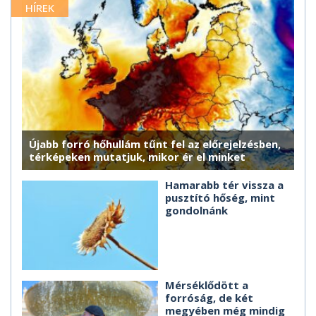
HÍREK
Újabb forró hőhullám tűnt fel az előrejelzésben,
térképeken mutatjuk, mikor ér el minket
Hamarabb tér vissza a
pusztító hőség, mint
gondolnánk
Mérséklődött a
forróság, de két
megyében még mindig