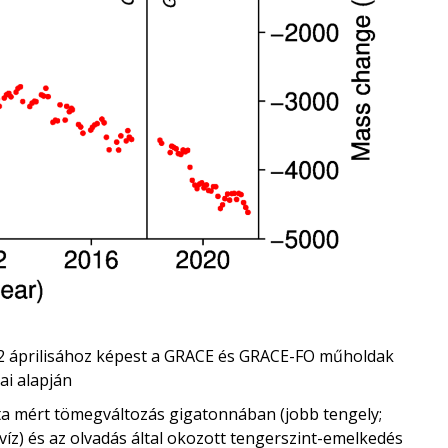
2 áprilisához képest a GRACE és GRACE-FO műholdak
ai alapján
ta mért tömegváltozás gigatonnában (jobb tengely;
víz) és az olvadás által okozott tengerszint-emelkedés