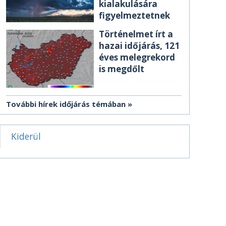
kialakulására
figyelmeztetnek
Történelmet írt a
hazai időjárás, 121
éves melegrekord
is megdőlt
További hírek időjárás témában
Kiderül