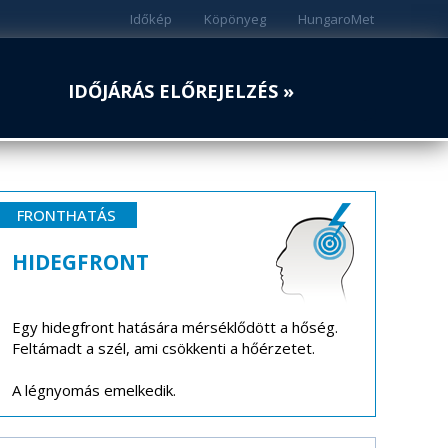
Időkép
Köpönyeg
HungaroMet
IDŐJÁRÁS ELŐREJELZÉS »
FRONTHATÁS
HIDEGFRONT
Egy hidegfront hatására mérséklődött a hőség.
Feltámadt a szél, ami csökkenti a hőérzetet.
A légnyomás emelkedik.