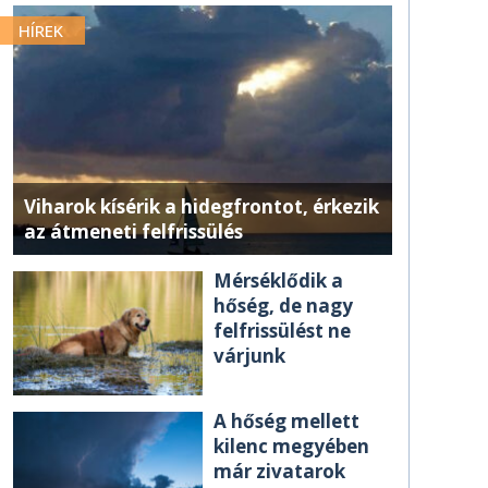
HÍREK
Viharok kísérik a hidegfrontot, érkezik
az átmeneti felfrissülés
Mérséklődik a
hőség, de nagy
felfrissülést ne
várjunk
A hőség mellett
kilenc megyében
már zivatarok