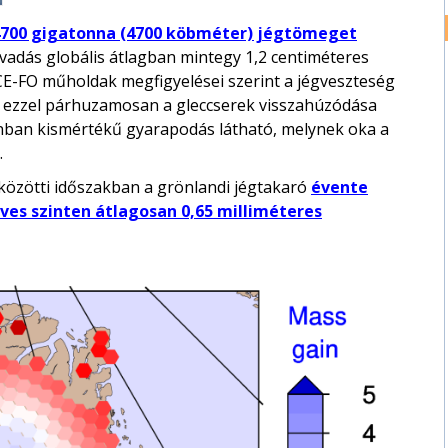
4700 gigatonna (4700 köbméter) jégtömeget
vadás globális átlagban mintegy 1,2 centiméteres
E-FO műholdak megfigyelései szerint a jégveszteség
, ezzel párhuzamosan a gleccserek visszahúzódása
nban kismértékű gyarapodás látható, melynek oka a
.
közötti időszakban a grönlandi jégtakaró
évente
ves szinten átlagosan 0,65 milliméteres