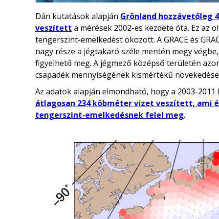
Dán kutatások alapján
Grönland hozzávetőleg 
veszített
a mérések 2002-es kezdete óta. Ez az ol
tengerszint-emelkedést okozott. A GRACE és GRAC
nagy része a jégtakaró széle mentén megy végbe
figyelhető meg. A jégmező középső területén azo
csapadék mennyiségének kismértékű növekedése
Az adatok alapján elmondható, hogy a 2003-2011 
átlagosan 234 köbméter vizet veszített, ami é
tengerszint-emelkedésnek felel meg
.