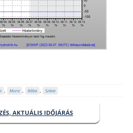
n
,
Mura
,
Rába
,
Száva
ZÉS, AKTUÁLIS IDŐJÁRÁS