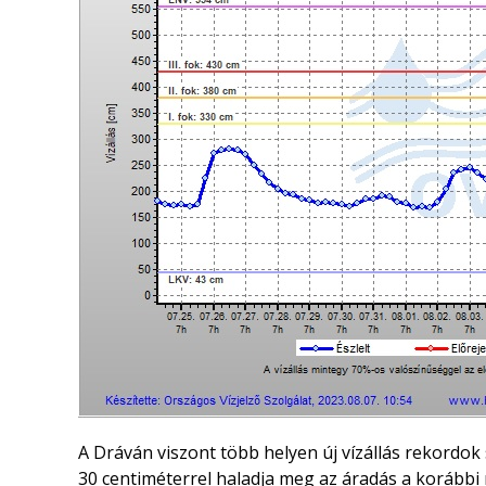
A Dráván viszont több helyen új vízállás rekordo
30 centiméterrel haladja meg az áradás a korábbi