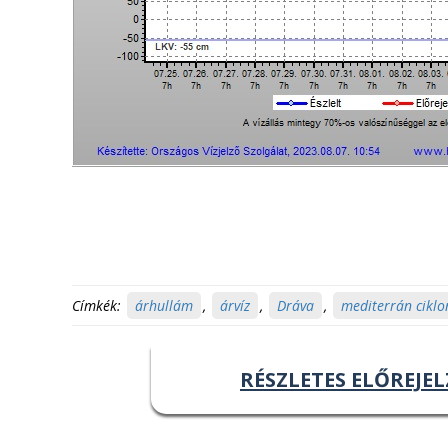
Címkék:
árhullám
,
árvíz
,
Dráva
,
mediterrán ciklo
RÉSZLETES ELŐREJEL