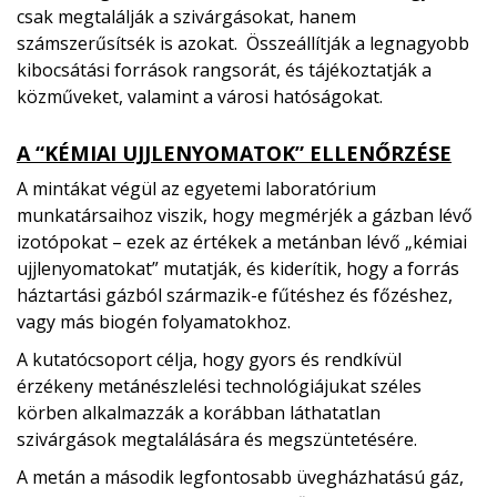
csak megtalálják a szivárgásokat, hanem
számszerűsítsék is azokat. Összeállítják a legnagyobb
kibocsátási források rangsorát, és tájékoztatják a
közműveket, valamint a városi hatóságokat.
A “KÉMIAI UJJLENYOMATOK” ELLENŐRZÉSE
A mintákat végül az egyetemi laboratórium
munkatársaihoz viszik, hogy megmérjék a gázban lévő
izotópokat – ezek az értékek a metánban lévő „kémiai
ujjlenyomatokat” mutatják, és kiderítik, hogy a forrás
háztartási gázból származik-e fűtéshez és főzéshez,
vagy más biogén folyamatokhoz.
A kutatócsoport célja, hogy gyors és rendkívül
érzékeny metánészlelési technológiájukat széles
körben alkalmazzák a korábban láthatatlan
szivárgások megtalálására és megszüntetésére.
A metán a második legfontosabb üvegházhatású gáz,