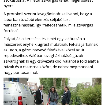
szokásosnál. A metánszivárgás tehát megerősítést
nyert.
A protokoll szerint levegőmintát kell venni, hogy a
laborban további elemzés céljából azt
felhasználhassák. Így “felfedezhetik, mi a szivárgás
forrása”.
Folytatják a keresést, és ismét egy lakóutcán a
műszereik enyhe kiugrást mutatnak. Fel-alá járkálnak
az úton, a gázmintavevő fúvókával közel az út
repedéseihez. Valóban üvegházhatású gázok
szivárognak ki egy csővezetékből valahol a föld alatt a
házak és a csatorna között, de nehéz megmondani,
hogy pontosan hol.