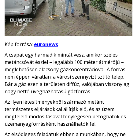
Kép forrása:
euronews
A csapat egy harmadik mintát vesz, amikor széles
metáncsóvát észlel – legalább 100 méter átmérőjű –
meglehetősen alacsony gázkoncentrációval. A forrás
nem éppen váratlan; a városi szennyvíztisztító telep.
Bár a gáz ezen a területen diffúz, valójában viszonylag
nagy nettó üvegházhatású gázforrás.
Az ilyen létesítményekből származó metánt
természetes eljárásokkal állítják elő, és az üzem
megfelelő módosításával ténylegesen befoghatók és
üzemanyagforrásként használhatók fel.
Az elsődleges feladatuk ebben a munkában, hogy ne