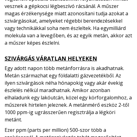
vesznek a gépkocsi légbeszívó rácsánál. A műszer
magas érzékenysége miatt azonosítani tudja azokat a
szivárgásokat, amelyeket régebbi berendezésekkel
vagy technikákkal soha nem észleltek. Ha egymilliárd
molekula van a levegőben, és az egyik metán, akkor azt
a műszer képes észlelni.
SZIVÁRGÁS VÁRATLAN HELYEKEN
Egy adott napon több metánforrásra is akadhatnak.
Metán származhat egy földalatti gázvezetékből. Az
ilyen szivárgások néha hónapokig vagy akár évekig
észlelés nélkül maradhatnak. Amikor azonban
elhaladunk egy lakóutcán, közel egy körforgalomhoz, a
műszerek hirtelen jeleznek. A metánmérő eszköz 2-től
1000 ppm-ig ugrásszerűen regisztrálja a légköri
metánt.
Ezer ppm (parts per million) 500-szor több a