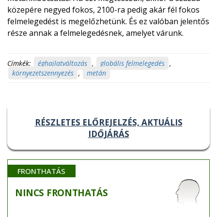
közepére negyed fokos, 2100-ra pedig akár fél fokos
felmelegedést is megelőzhetünk. És ez valóban jelentős
része annak a felmelegedésnek, amelyet várunk.
Címkék:
éghajlatváltozás
,
globális felmelegedés
,
környezetszennyezés
,
metán
RÉSZLETES ELŐREJELZÉS, AKTUÁLIS
IDŐJÁRÁS
FRONTHATÁS
NINCS
FRONTHATÁS