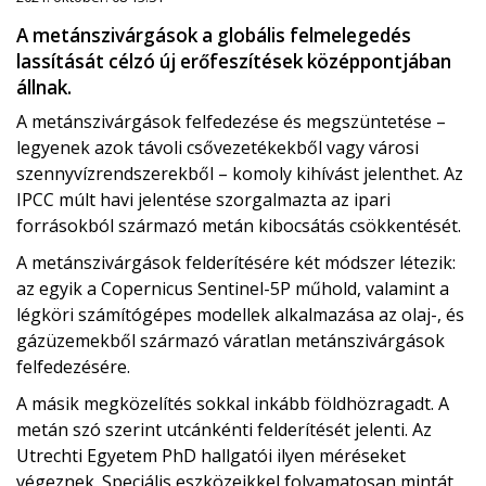
A metánszivárgások a globális felmelegedés
lassítását célzó új erőfeszítések középpontjában
állnak.
A metánszivárgások felfedezése és megszüntetése –
legyenek azok távoli csővezetékekből vagy városi
szennyvízrendszerekből – komoly kihívást jelenthet. Az
IPCC múlt havi jelentése szorgalmazta az ipari
forrásokból származó metán kibocsátás csökkentését.
A metánszivárgások felderítésére két módszer létezik:
az egyik a Copernicus Sentinel-5P műhold, valamint a
légköri számítógépes modellek alkalmazása az olaj-, és
gázüzemekből származó váratlan metánszivárgások
felfedezésére.
A másik megközelítés sokkal inkább földhözragadt. A
metán szó szerint utcánkénti felderítését jelenti. Az
Utrechti Egyetem PhD hallgatói ilyen méréseket
végeznek. Speciális eszközeikkel folyamatosan mintát