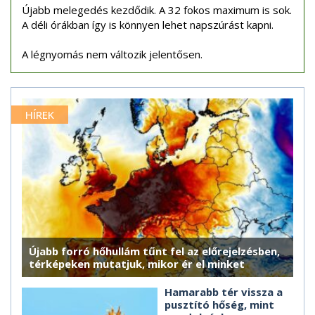
Újabb melegedés kezdődik. A 32 fokos maximum is sok.
A déli órákban így is könnyen lehet napszúrást kapni.
A légnyomás nem változik jelentősen.
HÍREK
Újabb forró hőhullám tűnt fel az előrejelzésben,
térképeken mutatjuk, mikor ér el minket
Hamarabb tér vissza a
pusztító hőség, mint