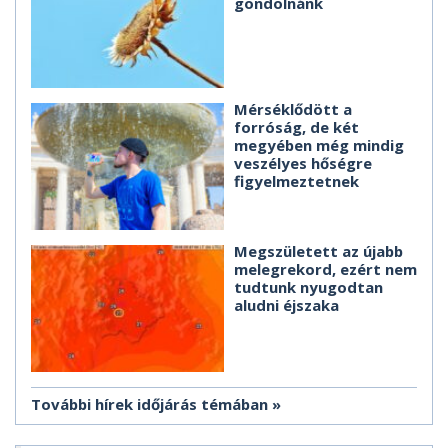
gondolnánk
Mérséklődött a
forróság, de két
megyében még mindig
veszélyes hőségre
figyelmeztetnek
Megszületett az újabb
melegrekord, ezért nem
tudtunk nyugodtan
aludni éjszaka
További hírek időjárás témában