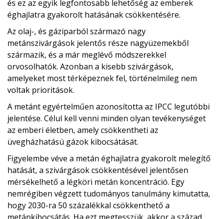
és ez az egyik legfontosabb lehetőség az emberek
éghajlatra gyakorolt ​​hatásának csökkentésére.
Az olaj-, és gáziparból származó nagy
metánszivárgások jelentős része nagyüzemekből
származik, és a már meglévő módszerekkel
orvosolhatók. Azonban a kisebb szivárgások,
amelyeket most térképeznek fel, történelmileg nem
voltak prioritások.
A metánt egyértelműen azonosította az IPCC legutóbbi
jelentése. Célul kell venni minden olyan tevékenységet
az emberi életben, amely csökkentheti az
üvegházhatású gázok kibocsátását.
Figyelembe véve a metán éghajlatra gyakorolt ​​melegítő
hatását, a szivárgások csökkentésével jelentősen
mérsékelhető a légköri metán koncentráció. Egy
nemrégiben végzett tudományos tanulmány kimutatta,
hogy 2030-ra 50 százalékkal csökkenthető a
metánkibocsátás. Ha ezt megtesszük, akkor a század