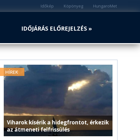
Időkép
Köpönyeg
HungaroMet
IDŐJÁRÁS ELŐREJELZÉS »
HÍREK
Viharok kísérik a hidegfrontot, érkezik
az átmeneti felfrissülés