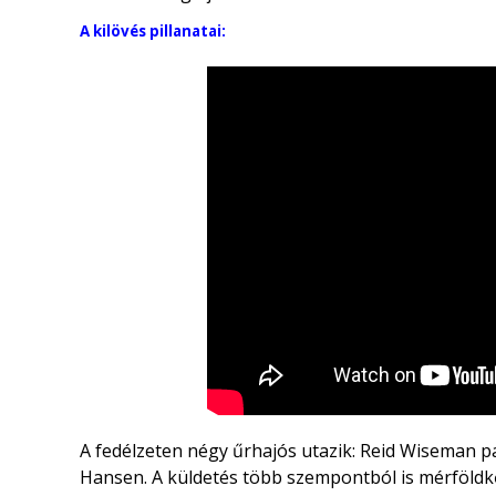
A kilövés pillanatai:
A fedélzeten négy űrhajós utazik:
Reid Wiseman
p
Hansen
. A küldetés több szempontból is mérföldkő