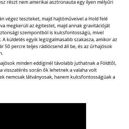
vesz részt nem amerikai asztronauta egy ilyen mélyűri
án végez teszteket, majd hajtóműveivel a Hold felé
va megkerüli az égitestet, majd annak gravitációját
biztonsági szempontból is kulcsfontosságú, mivel
st. A küldetés egyik legizgalmasabb szakasza, amikor az
r 50 percre teljes rádiócsend áll be, és az űrhajósok
n.
ajósok minden eddiginél távolabb juthatnak a Földtől,
a visszatérés során ők lehetnek a valaha volt
ek nemcsak látványosak, hanem kulcsfontosságúak a