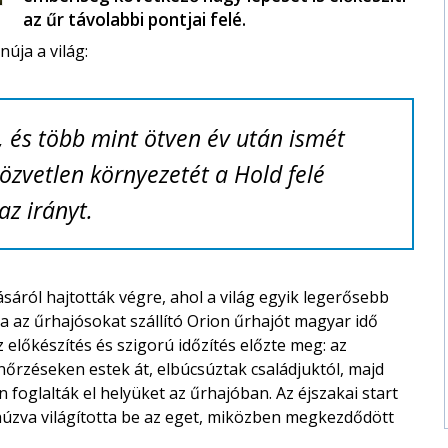
az űr távolabbi pontjai felé.
núja a világ:
, és több mint ötven év után ismét
özvetlen környezetét a Hold felé
az irányt.
ásáról hajtották végre, ahol a világ egyik legerősebb
 az űrhajósokat szállító
Orion űrhajó
t magyar idő
íz előkészítés és szigorú időzítés előzte meg: az
enőrzéseken estek át, elbúcsúztak családjuktól, majd
foglalták el helyüket az űrhajóban. Az éjszakai start
 húzva világította be az eget, miközben megkezdődött