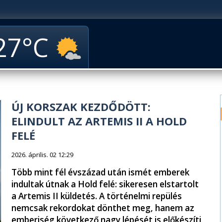
27
ÚJ KORSZAK KEZDŐDÖTT:
ELINDULT AZ ARTEMIS II A HOLD
FELÉ
2026. április. 02 12:29
Több mint fél évszázad után ismét emberek
indultak útnak a Hold felé: sikeresen elstartolt
a Artemis II küldetés. A történelmi repülés
nemcsak rekordokat dönthet meg, hanem az
emberiség következő nagy lépését is előkészíti