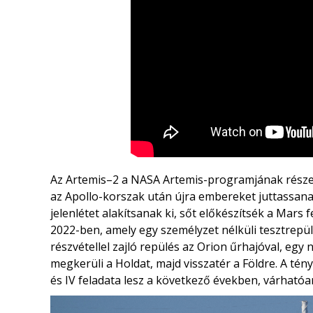
Az Artemis–2 a
NASA
Artemis-programjának része, 
az Apollo-korszak után újra embereket juttassan
jelenlétet alakítsanak ki, sőt előkészítsék a Mars f
2022-ben, amely egy személyzet nélküli tesztrepül
részvétellel zajló repülés az Orion űrhajóval, egy
megkerüli a Holdat, majd visszatér a Földre. A tén
és IV
feladata lesz a következő években, várhatóa