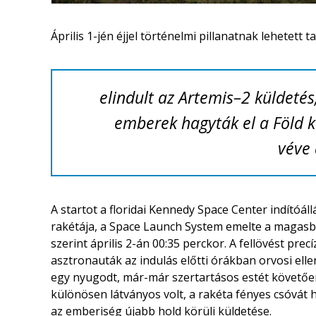
Április 1-jén éjjel történelmi pillanatnak lehetett ta
elindult az Artemis–2 küldetés
emberek hagyták el a Föld k
véve 
A startot a floridai
Kennedy Space Center
indítóáll
rakétája, a
Space Launch System
emelte a magasba
szerint április 2-án 00:35 perckor. A fellövést prec
asztronauták az indulás előtti órákban orvosi ell
egy nyugodt, már-már szertartásos estét követően 
különösen látványos volt, a rakéta fényes csóvát
az emberiség újabb hold körüli küldetése.