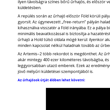
ilyen távolságra színes bőrű űrhajós, és először 
küldetésben.
A repülés során az űrhajó először Föld körüli pály
gyorsít. Az úgynevezett „free-return” pályán halad
kihasználva visszatér a Föld irányába. Ez a pálya 
minimális beavatkozással is biztosítja a hazatéré
űrhajó a Hold túlsó oldala mögé kerül: ilyenkor aká
minden kapcsolat nélkül haladnak tovább az űrbe
Az Artemis–2 több rekordot is megdönthet. Az űrh
akár mintegy 400 ezer kilométeres távolságba, és 
leggyorsabban utazó emberek. Ezek az eredmény
jövő mélyűri küldetései szempontjából is.
Az űrhajósok útját élőben lehet követni: