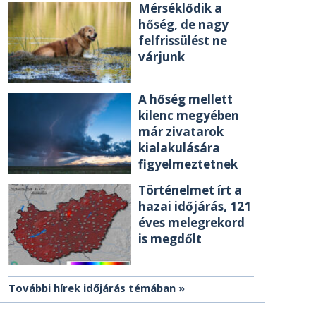
Mérséklődik a
hőség, de nagy
felfrissülést ne
várjunk
A hőség mellett
kilenc megyében
már zivatarok
kialakulására
figyelmeztetnek
Történelmet írt a
hazai időjárás, 121
éves melegrekord
is megdőlt
További hírek időjárás témában