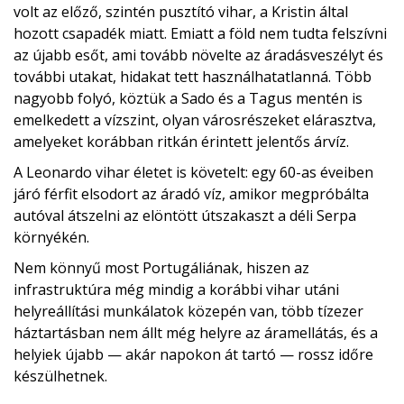
volt az előző, szintén pusztító vihar, a Kristin által
hozott csapadék miatt. Emiatt a föld nem tudta felszívni
az újabb esőt, ami tovább növelte az áradásveszélyt és
további utakat, hidakat tett használhatatlanná. Több
nagyobb folyó, köztük a Sado és a Tagus mentén is
emelkedett a vízszint, olyan városrészeket elárasztva,
amelyeket korábban ritkán érintett jelentős árvíz.
A Leonardo vihar életet is követelt: egy 60-as éveiben
járó férfit elsodort az áradó víz, amikor megpróbálta
autóval átszelni az elöntött útszakaszt a déli Serpa
környékén.
Nem könnyű most Portugáliának, hiszen az
infrastruktúra még mindig a korábbi vihar utáni
helyreállítási munkálatok közepén van, több tízezer
háztartásban nem állt még helyre az áramellátás, és a
helyiek újabb — akár napokon át tartó — rossz időre
készülhetnek.