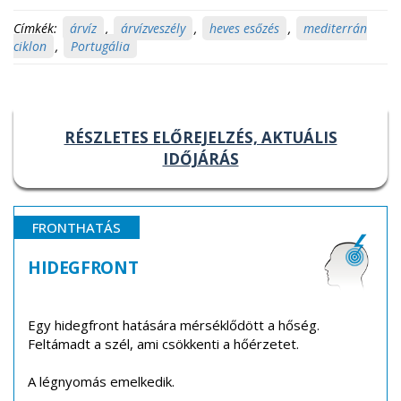
Címkék:
árvíz
,
árvízveszély
,
heves esőzés
,
mediterrán
ciklon
,
Portugália
RÉSZLETES ELŐREJELZÉS, AKTUÁLIS
IDŐJÁRÁS
FRONTHATÁS
HIDEGFRONT
Egy hidegfront hatására mérséklődött a hőség.
Feltámadt a szél, ami csökkenti a hőérzetet.
A légnyomás emelkedik.