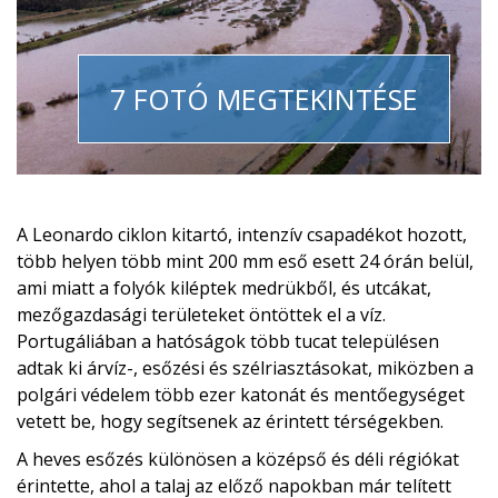
7 FOTÓ MEGTEKINTÉSE
A Leonardo ciklon kitartó, intenzív csapadékot hozott,
több helyen több mint 200 mm eső esett 24 órán belül,
ami miatt a folyók kiléptek medrükből, és utcákat,
mezőgazdasági területeket öntöttek el a víz.
Portugáliában a hatóságok több tucat településen
adtak ki árvíz-, esőzési és szélriasztásokat, miközben a
polgári védelem több ezer katonát és mentőegységet
vetett be, hogy segítsenek az érintett térségekben.
A heves esőzés különösen a középső és déli régiókat
érintette, ahol a talaj az előző napokban már telített