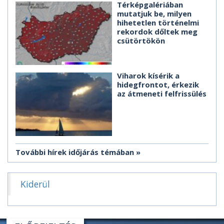
Térképgalériában
mutatjuk be, milyen
hihetetlen történelmi
rekordok dőltek meg
csütörtökön
Viharok kísérik a
hidegfrontot, érkezik
az átmeneti felfrissülés
További hírek időjárás témában
Kiderül