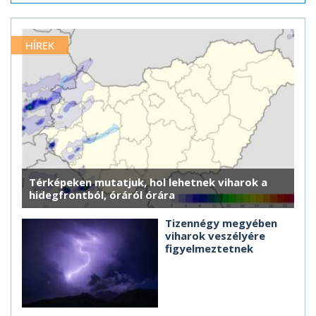
HÍREK
Térképeken mutatjuk, hol lehetnek viharok a
hidegfrontból, óráról órára
Tizennégy megyében
viharok veszélyére
figyelmeztetnek