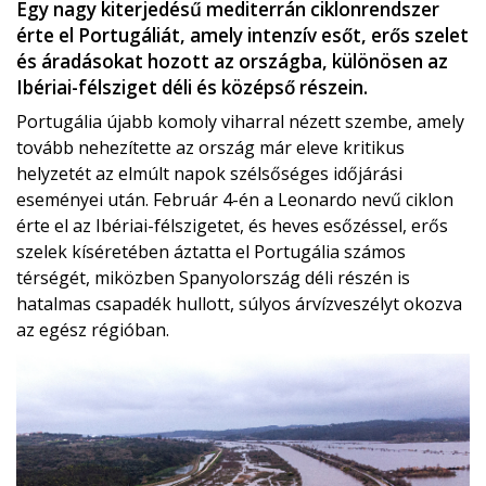
Egy nagy kiterjedésű mediterrán ciklonrendszer
érte el Portugáliát, amely intenzív esőt, erős szelet
és áradásokat hozott az országba, különösen az
Ibériai-félsziget déli és középső részein.
Portugália újabb komoly viharral nézett szembe, amely
tovább nehezítette az ország már eleve kritikus
helyzetét az elmúlt napok szélsőséges időjárási
eseményei után. Február 4-én a Leonardo nevű ciklon
érte el az Ibériai-félszigetet, és heves esőzéssel, erős
szelek kíséretében áztatta el Portugália számos
térségét, miközben Spanyolország déli részén is
hatalmas csapadék hullott, súlyos árvízveszélyt okozva
az egész régióban.