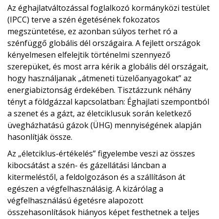
Az éghajlatváltozással foglalkozó kormányközi testület
(IPCC) terve a szén égetésének fokozatos
megszüntetése, ez azonban súlyos terhet ró a
szénfüggő globális dél országaira. A fejlett országok
kényelmesen elfelejtik történelmi szennyező
szerepüket, és most arra kérik a globális dél országait,
hogy használjanak „átmeneti tüzelőanyagokat” az
energiabiztonság érdekében. Tisztázzunk néhány
tényt a földgázzal kapcsolatban: Éghajlati szempontból
a szenet és a gázt, az életciklusuk során keletkező
üvegházhatású gázok (ÜHG) mennyiségének alapján
hasonlítják össze.
Az „életciklus-értékelés” figyelembe veszi az összes
kibocsátást a szén- és gázellátási láncban a
kitermeléstől, a feldolgozáson és a szállításon át
egészen a végfelhasználásig. A kizárólag a
végfelhasználású égetésre alapozott
összehasonlítások hiányos képet festhetnek a teljes