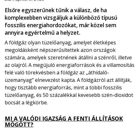
Elsőre egyszerűnek tűnik a válasz, de ha
komplexebben vizsgáljuk a különböző típusú
fosszilis energiahordozókat, már közel sem
annyira egyértelmű a helyzet.
A földgáz olyan tüzelőanyag, amelyet életképes
megoldásként népszerűsítettek azon országok
számára, amelyek szeretnének átállni a szénről, illetve
az olajról. A megújuló energiaforrások és a villamosítás
felé való törekvésben a földgáz az „áthidaló-
üzemanyag” elnevezést kapta. A földgázról azt állítják,
hogy tisztább energiaforrás, mint a többi fosszilis
tüzelőanyag, és 50 százalékkal kevesebb szén-dioxidot
bocsát a légkörbe.
MI A VALÓDI IGAZSÁG A FENTI ÁLLÍTÁSOK
MÖGÖTT?