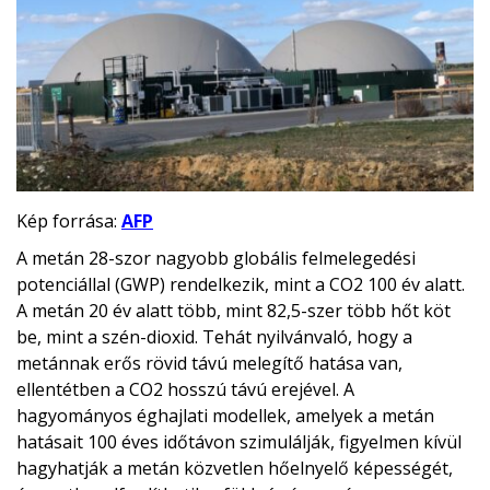
Kép forrása:
AFP
A metán 28-szor nagyobb globális felmelegedési
potenciállal (GWP) rendelkezik, mint a CO2 100 év alatt.
A metán 20 év alatt több, mint 82,5-szer több hőt köt
be, mint a szén-dioxid. Tehát nyilvánvaló, hogy a
metánnak erős rövid távú melegítő hatása van,
ellentétben a CO2 hosszú távú erejével. A
hagyományos éghajlati modellek, amelyek a metán
hatásait 100 éves időtávon szimulálják, figyelmen kívül
hagyhatják a metán közvetlen hőelnyelő képességét,