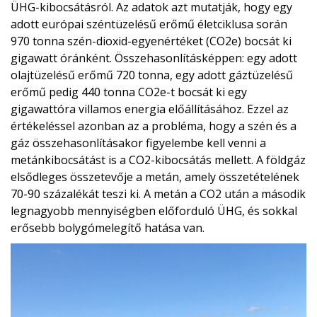
ÜHG-kibocsátásról. Az adatok azt mutatják, hogy egy
adott európai széntüzelésű erőmű életciklusa során
970 tonna szén-dioxid-egyenértéket (CO2e) bocsát ki
gigawatt óránként. Összehasonlításképpen: egy adott
olajtüzelésű erőmű 720 tonna, egy adott gáztüzelésű
erőmű pedig 440 tonna CO2e-t bocsát ki egy
gigawattóra villamos energia előállításához. Ezzel az
értékeléssel azonban az a probléma, hogy a szén és a
gáz összehasonlításakor figyelembe kell venni a
metánkibocsátást is a CO2-kibocsátás mellett. A földgáz
elsődleges összetevője a metán, amely összetételének
70-90 százalékát teszi ki. A metán a CO2 után a második
legnagyobb mennyiségben előforduló ÜHG, és sokkal
erősebb bolygómelegítő hatása van.