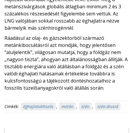
metánszivárgások globális átlagban minimum 2 és 3
százalékos részesedését figyelembe sem vettük. Az
LNG valójában sokkal rosszabb az éghajlatra nézve
bármelyik más szénhirogénnél.
Ráadásul az olaj- és gázszektorból származó
metánkibocsátásról azt mondják, hogy jelentősen
“aluljelentik”, világosan mutatja, hogy a földgáz nem
„nagyon tiszta”, ahogyan azt általánosságban állítják. A
tisztább energiára való átállásban a földgáz és a szén
valódi éghajlati hatásainak értékelése továbbra is
kulcsfontosságú a tájékozott döntéshozatalhoz a
fosszilis tüzelőanyagokról való átállás során.
Címkék:
éghajlatváltozás
,
metán
,
szén
,
szén-dioxid