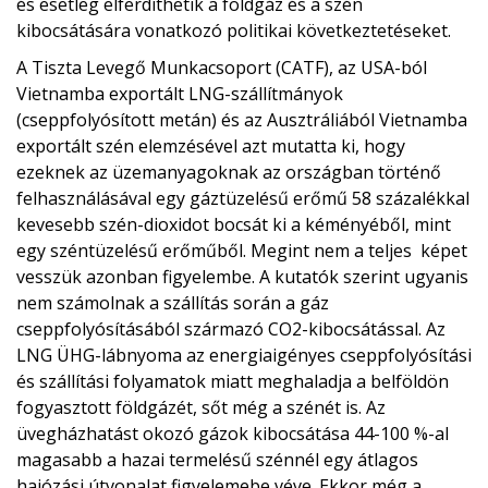
és esetleg elferdíthetik a földgáz és a szén
kibocsátására vonatkozó politikai következtetéseket.
A Tiszta Levegő Munkacsoport (CATF), az USA-ból
Vietnamba exportált LNG-szállítmányok
(cseppfolyósított metán) és az Ausztráliából Vietnamba
exportált szén elemzésével azt mutatta ki, hogy
ezeknek az üzemanyagoknak az országban történő
felhasználásával egy gáztüzelésű erőmű 58 százalékkal
kevesebb szén-dioxidot bocsát ki a kéményéből, mint
egy széntüzelésű erőműből. Megint nem a teljes képet
vesszük azonban figyelembe. A kutatók szerint ugyanis
nem számolnak a szállítás során a gáz
cseppfolyósításából származó CO2-kibocsátással. Az
LNG ÜHG-lábnyoma az energiaigényes cseppfolyósítási
és szállítási folyamatok miatt meghaladja a belföldön
fogyasztott földgázét, sőt még a szénét is. Az
üvegházhatást okozó gázok kibocsátása 44-100 %-al
magasabb a hazai termelésű szénnél egy átlagos
hajózási útvonalat figyelemebe véve. Ekkor még a