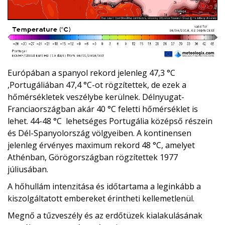
Európában a spanyol rekord jelenleg 47,3 °C
,Portugáliában 47,4 °C-ot rögzítettek, de ezek a
hőmérsékletek veszélybe kerülnek. Délnyugat-
Franciaországban akár 40 °C feletti hőmérséklet is
lehet. 44-48 °C lehetséges Portugália középső részein
és Dél-Spanyolország völgyeiben. A kontinensen
jelenleg érvényes maximum rekord 48 °C, amelyet
Athénban, Görögországban rögzítettek 1977
júliusában.
A hőhullám intenzitása és időtartama a leginkább a
kiszolgáltatott embereket érintheti kellemetlenül.
Megnő a tűzveszély és az erdőtüzek kialakulásának