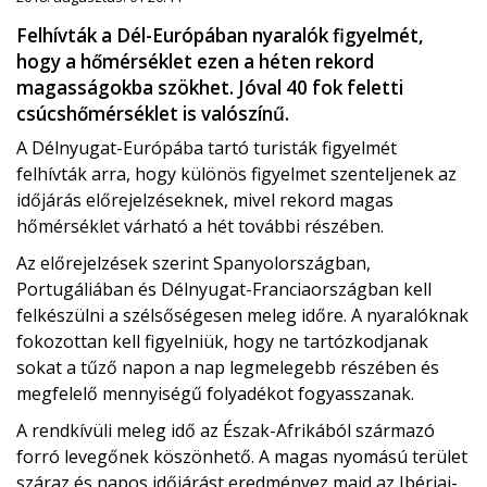
Felhívták a Dél-Európában nyaralók figyelmét,
hogy a hőmérséklet ezen a héten rekord
magasságokba szökhet. Jóval 40 fok feletti
csúcshőmérséklet is valószínű.
A Délnyugat-Európába tartó turisták figyelmét
felhívták arra, hogy különös figyelmet szenteljenek az
időjárás előrejelzéseknek, mivel rekord magas
hőmérséklet várható a hét további részében.
Az előrejelzések szerint Spanyolországban,
Portugáliában és Délnyugat-Franciaországban kell
felkészülni a szélsőségesen meleg időre. A nyaralóknak
fokozottan kell figyelniük, hogy ne tartózkodjanak
sokat a tűző napon a nap legmelegebb részében és
megfelelő mennyiségű folyadékot fogyasszanak.
A rendkívüli meleg idő az Észak-Afrikából származó
forró levegőnek köszönhető. A magas nyomású terület
száraz és napos időjárást eredményez majd az Ibériai-