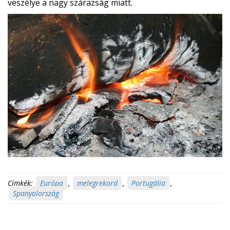
veszélye a nagy szárazság miatt.
Címkék:
Európa
,
melegrekord
,
Portugália
,
Spanyolország