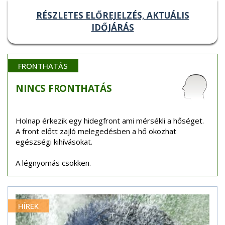
RÉSZLETES ELŐREJELZÉS, AKTUÁLIS
IDŐJÁRÁS
FRONTHATÁS
NINCS
FRONTHATÁS
Holnap érkezik egy hidegfront ami mérsékli a hőséget.
A front előtt zajló melegedésben a hő okozhat
egészségi kihívásokat.
A légnyomás csökken.
HÍREK