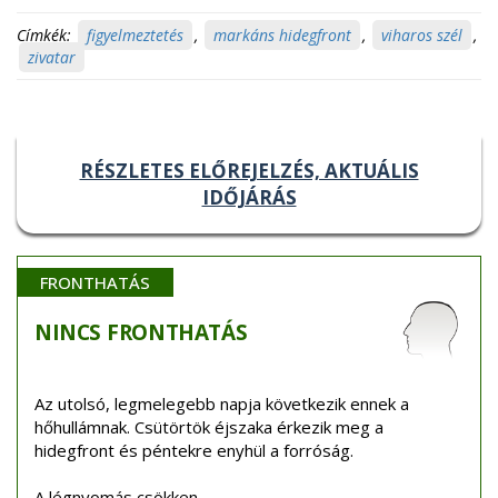
Címkék:
figyelmeztetés
,
markáns hidegfront
,
viharos szél
,
zivatar
RÉSZLETES ELŐREJELZÉS, AKTUÁLIS
IDŐJÁRÁS
FRONTHATÁS
NINCS
FRONTHATÁS
Az utolsó, legmelegebb napja következik ennek a
hőhullámnak. Csütörtök éjszaka érkezik meg a
hidegfront és péntekre enyhül a forróság.
A légnyomás csökken.