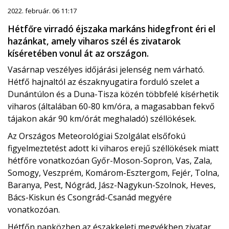
2022. február. 06 11:17
Hétfőre virradó éjszaka markáns hidegfront éri el
hazánkat, amely viharos szél és zivatarok
kíséretében vonul át az országon.
Vasárnap veszélyes időjárási jelenség nem várható.
Hétfő hajnaltól az északnyugatira forduló szelet a
Dunántúlon és a Duna-Tisza közén többfelé kísérhetik
viharos (általában 60-80 km/óra, a magasabban fekvő
tájakon akár 90 km/órát meghaladó) széllökések.
Az Országos Meteorológiai Szolgálat elsőfokú
figyelmeztetést adott ki viharos erejű széllökések miatt
hétfőre vonatkozóan Győr-Moson-Sopron, Vas, Zala,
Somogy, Veszprém, Komárom-Esztergom, Fejér, Tolna,
Baranya, Pest, Nógrád, Jász-Nagykun-Szolnok, Heves,
Bács-Kiskun és Csongrád-Csanád megyére
vonatkozóan.
Hétfőn napközben az északkeleti megyékben zivatar