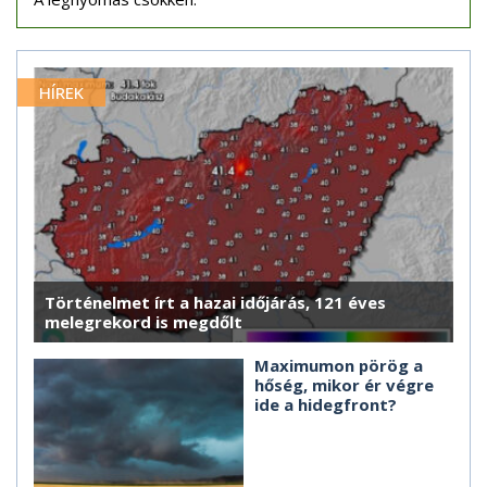
HÍREK
Történelmet írt a hazai időjárás, 121 éves
melegrekord is megdőlt
Maximumon pörög a
hőség, mikor ér végre
ide a hidegfront?