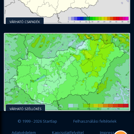
VÁRHATÓ CSAPADÉK
VÁRHATÓ SZÉLLÖKÉS
© 1999 - 2026 Startlap
Felhasználási feltételek
Adatvédelem
Kapcsolatfelvétel
Impresszum