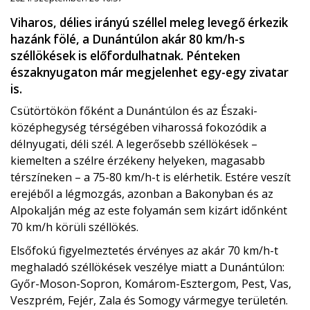
Viharos, délies irányú széllel meleg levegő érkezik
hazánk fölé, a Dunántúlon akár 80 km/h-s
széllökések is előfordulhatnak. Pénteken
északnyugaton már megjelenhet egy-egy zivatar
is.
Csütörtökön főként a Dunántúlon és az Északi-
középhegység térségében viharossá fokozódik a
délnyugati, déli szél. A legerősebb széllökések –
kiemelten a szélre érzékeny helyeken, magasabb
térszíneken – a 75-80 km/h-t is elérhetik. Estére veszít
erejéből a légmozgás, azonban a Bakonyban és az
Alpokalján még az este folyamán sem kizárt időnként
70 km/h körüli széllökés.
Elsőfokú figyelmeztetés érvényes az akár 70 km/h-t
meghaladó széllökések veszélye miatt a Dunántúlon:
Győr-Moson-Sopron, Komárom-Esztergom, Pest, Vas,
Veszprém, Fejér, Zala és Somogy vármegye területén.