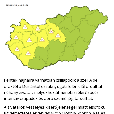
Péntek hajnalra várhatóan csillapodik a szél. A déli
óráktól a Dunántúl északnyugati felén előfordulhat
néhány zivatar, melyekhez átmeneti szélerősödés,
intenzív csapadék és apró szemű jég társulhat.
A zivatarok veszélyes kísérőjelenségei miatt elsőfokú
figyelmeztetés érvényes Győr-Moson-Sopron, Vas és