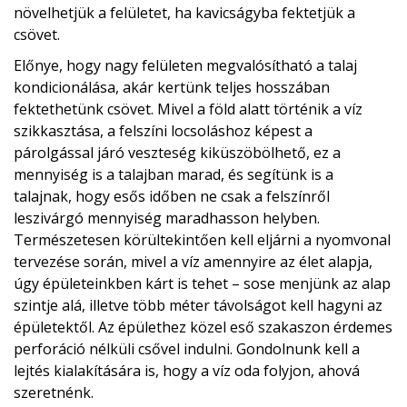
növelhetjük a felületet, ha kavicságyba fektetjük a
csövet.
Előnye, hogy nagy felületen megvalósítható a talaj
kondicionálása, akár kertünk teljes hosszában
fektethetünk csövet. Mivel a föld alatt történik a víz
szikkasztása, a felszíni locsoláshoz képest a
párolgással járó veszteség kiküszöbölhető, ez a
mennyiség is a talajban marad, és segítünk is a
talajnak, hogy esős időben ne csak a felszínről
leszivárgó mennyiség maradhasson helyben.
Természetesen körültekintően kell eljárni a nyomvonal
tervezése során, mivel a víz amennyire az élet alapja,
úgy épületeinkben kárt is tehet – sose menjünk az alap
szintje alá, illetve több méter távolságot kell hagyni az
épületektől. Az épülethez közel eső szakaszon érdemes
perforáció nélküli csővel indulni. Gondolnunk kell a
lejtés kialakítására is, hogy a víz oda folyjon, ahová
szeretnénk.