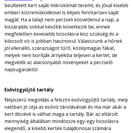
beültetett kert saját mikroklímát teremt, és jóval kisebb
emberi közreműködéssel is képes fenntartani saját
magát. Ha a talajt nem perzseli közvetlenül a nap, a
kiszáradás sokkal később következik be, ennek
megfelelően kevesebb locsolásra lesz szükség és a
kilocsolt víz is jobban hasznosul. Válasszunk a hőnek
jól ellenálló, szárazságot tűrő, középmagas fákat,
melyek nem borítják árnyékba teljesen a kertet, de
megvédik az alacsonyabb növényeket a perzselő
napsugaraktól.
Esővízgyűjtő tartály
Népszerű megoldás a felszíni esővízgyűjtő tartály, mely
valóban jó útja az esővíz tárolásának és ma már akár a
kert díszévé is válhat maga a tartály. Bár az eltárolt
mennyiség általában mindössze egy-egy locsolásra
elegendő, a kisebb kertek tulajdonosai számára