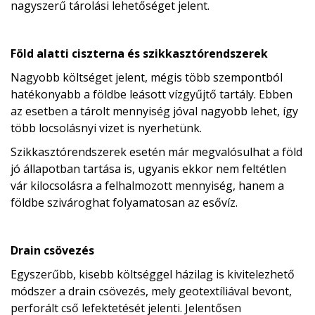
nagyszerű tárolási lehetőséget jelent.
Föld alatti ciszterna és szikkasztórendszerek
Nagyobb költséget jelent, mégis több szempontból
hatékonyabb a földbe leásott vízgyűjtő tartály. Ebben
az esetben a tárolt mennyiség jóval nagyobb lehet, így
több locsolásnyi vizet is nyerhetünk.
Szikkasztórendszerek esetén már megvalósulhat a föld
jó állapotban tartása is, ugyanis ekkor nem feltétlen
vár kilocsolásra a felhalmozott mennyiség, hanem a
földbe szivároghat folyamatosan az esővíz.
Drain csövezés
Egyszerűbb, kisebb költséggel házilag is kivitelezhető
módszer a drain csövezés, mely geotextíliával bevont,
perforált cső lefektetését jelenti. Jelentősen