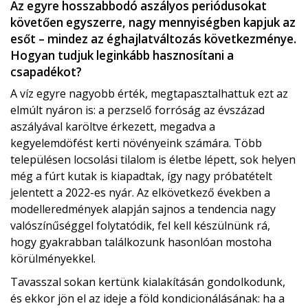
Az egyre hosszabbodó aszályos periódusokat
követően egyszerre, nagy mennyiségben kapjuk az
esőt – mindez az éghajlatváltozás következménye.
Hogyan tudjuk leginkább hasznosítani a
csapadékot?
A víz egyre nagyobb érték, megtapasztalhattuk ezt az
elmúlt nyáron is: a perzselő forróság az évszázad
aszályával karöltve érkezett, megadva a
kegyelemdöfést kerti növényeink számára. Több
településen locsolási tilalom is életbe lépett, sok helyen
még a fúrt kutak is kiapadtak, így nagy próbatételt
jelentett a 2022-es nyár. Az elkövetkező években a
modelleredmények alapján sajnos a tendencia nagy
valószínűséggel folytatódik, fel kell készülnünk rá,
hogy gyakrabban találkozunk hasonlóan mostoha
körülményekkel.
Tavasszal sokan kertünk kialakításán gondolkodunk,
és ekkor jön el az ideje a föld kondicionálásának: ha a