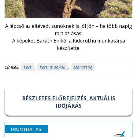
A lépcső az eltévedt sünöknek is jól jön – ha több napig
tart az ásás.
A képeket Baráth Enikő, a Kiderül.hu munkatársa
készítette.
Címkék:
kert
,
kerti munkák
,
szárazság
RÉSZLETES ELŐREJELZÉS, AKTUÁLIS
IDŐJÁRÁS
FRONTHATÁS