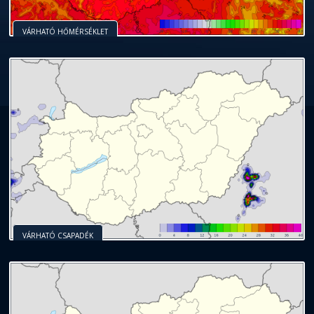
VÁRHATÓ HŐMÉRSÉKLET
VÁRHATÓ CSAPADÉK