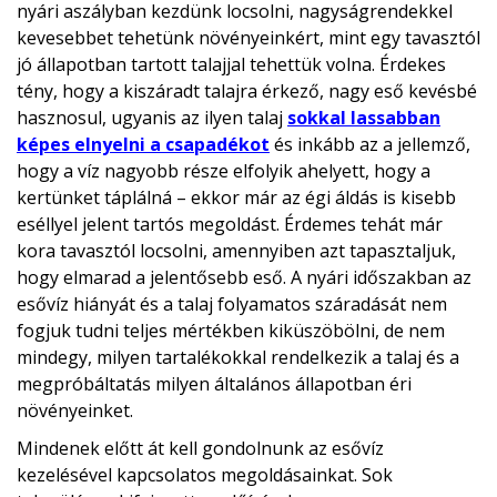
nyári aszályban kezdünk locsolni, nagyságrendekkel
kevesebbet tehetünk növényeinkért, mint egy tavasztól
jó állapotban tartott talajjal tehettük volna. Érdekes
tény, hogy a kiszáradt talajra érkező, nagy eső kevésbé
hasznosul, ugyanis az ilyen talaj
sokkal lassabban
képes elnyelni a csapadékot
és inkább az a jellemző,
hogy a víz nagyobb része elfolyik ahelyett, hogy a
kertünket táplálná – ekkor már az égi áldás is kisebb
eséllyel jelent tartós megoldást. Érdemes tehát már
kora tavasztól locsolni, amennyiben azt tapasztaljuk,
hogy elmarad a jelentősebb eső. A nyári időszakban az
esővíz hiányát és a talaj folyamatos száradását nem
fogjuk tudni teljes mértékben kiküszöbölni, de nem
mindegy, milyen tartalékokkal rendelkezik a talaj és a
megpróbáltatás milyen általános állapotban éri
növényeinket.
Mindenek előtt át kell gondolnunk az esővíz
kezelésével kapcsolatos megoldásainkat. Sok