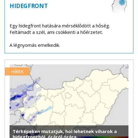
HIDEGFRONT
Egy hidegfront hatására mérséklődött a hőség.
Feltámadt a szél, ami csökkenti a hőérzetet.
A légnyomás emelkedik.
HÍREK
Térképeken mutatjuk, hol lehetnek viharok a
hidegfrontból, óráról órára