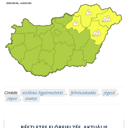
Címkék:
elsőfokú figyelmeztetés
,
felhőszakadás
,
jégeső
,
zápor
,
zivatar
RÉSZLETES ELŐREJELZÉS, AKTUÁLIS