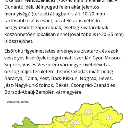
lokálisan felhőszakadás (>30-40 mm) is kialakulhat. A
Dunántúl déli, délnyugati felén akár jelentős
mennyiségű (területi átlagban is ált. 10-20 mm)
tartósabb eső is eshet, arrafelé az ismétlődő
beágyazódott záporoknak, esetleg zivataroknak
köszönhetően lokálisan ennél jóval több is (>20-25 mm)
is összejöhet.
Elsőfokú figyelmeztetés érvényes a zivatarok és azok
veszélyes kísérőjelenségei miatt szerdán Győr-Moson-
Sopron, Vas és Veszprém vármegye kivételével az
ország teljes területére, felhőszakadás miatt pedig
Baranya, Tolna, Pest, Bács-Kiskun, Nógrád, Heves,
Jász-Nagykun-Szolnok, Békés, Csongrád-Csanád és
Borsod-Abaúj-Zemplén vármegyére.