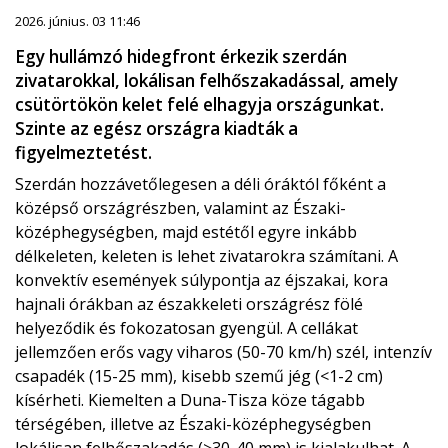
2026. június. 03 11:46
Egy hullámzó hidegfront érkezik szerdán
zivatarokkal, lokálisan felhőszakadással, amely
csütörtökön kelet felé elhagyja országunkat.
Szinte az egész országra kiadták a
figyelmeztetést.
Szerdán hozzávetőlegesen a déli óráktól főként a
középső országrészben, valamint az Északi-
középhegységben, majd estétől egyre inkább
délkeleten, keleten is lehet zivatarokra számítani. A
konvektív események súlypontja az éjszakai, kora
hajnali órákban az északkeleti országrész fölé
helyeződik és fokozatosan gyengül. A cellákat
jellemzően erős vagy viharos (50-70 km/h) szél, intenzív
csapadék (15-25 mm), kisebb szemű jég (<1-2 cm)
kísérheti. Kiemelten a Duna-Tisza köze tágabb
térségében, illetve az Északi-középhegységben