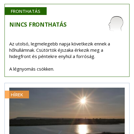
FRONTHATÁS
NINCS
FRONTHATÁS
Az utolsó, legmelegebb napja következik ennek a
hőhullámnak. Csütörtök éjszaka érkezik meg a
hidegfront és péntekre enyhül a forróság.
A légnyomás csökken.
HÍREK