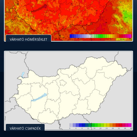
VÁRHATÓ HŐMÉRSÉKLET
VÁRHATÓ CSAPADÉK