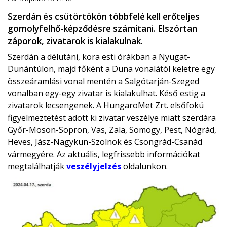
Szerdán és csütörtökön többfelé kell erőteljes
gomolyfelhő-képződésre számítani. Elszórtan
záporok, zivatarok is kialakulnak.
Szerdán a délutáni, kora esti órákban a Nyugat-
Dunántúlon, majd főként a Duna vonalától keletre egy
összeáramlási vonal mentén a Salgótarján-Szeged
vonalban egy-egy zivatar is kialakulhat. Késő estig a
zivatarok lecsengenek. A HungaroMet Zrt. elsőfokú
figyelmeztetést adott ki zivatar veszélye miatt szerdára
Győr-Moson-Sopron, Vas, Zala, Somogy, Pest, Nógrád,
Heves, Jász-Nagykun-Szolnok és Csongrád-Csanád
vármegyére. Az aktuális, legfrissebb információkat
megtalálhatják
veszélyjelzés
oldalunkon.