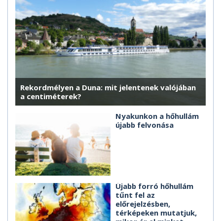
Rekordmélyen a Duna: mit jelentenek valójában
a centiméterek?
Nyakunkon a hőhullám
újabb felvonása
Újabb forró hőhullám
tűnt fel az
előrejelzésben,
térképeken mutatjuk,