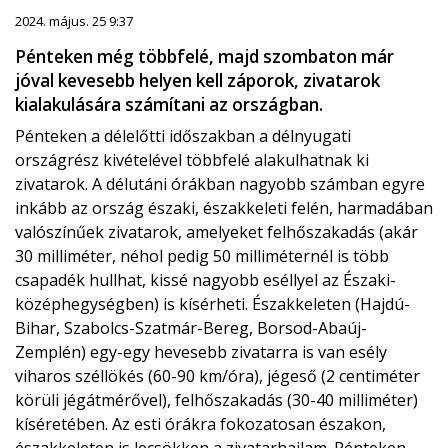
2024. május. 25 9:37
Pénteken még többfelé, majd szombaton már
jóval kevesebb helyen kell záporok, zivatarok
kialakulására számítani az országban.
Pénteken a délelőtti időszakban a délnyugati
országrész kivételével többfelé alakulhatnak ki
zivatarok. A délutáni órákban nagyobb számban egyre
inkább az ország északi, északkeleti felén, harmadában
valószínűek zivatarok, amelyeket felhőszakadás (akár
30 milliméter, néhol pedig 50 milliméternél is több
csapadék hullhat, kissé nagyobb eséllyel az Északi-
középhegységben) is kísérheti. Északkeleten (Hajdú-
Bihar, Szabolcs-Szatmár-Bereg, Borsod-Abaúj-
Zemplén) egy-egy hevesebb zivatarra is van esély
viharos széllökés (60-90 km/óra), jégeső (2 centiméter
körüli jégátmérővel), felhőszakadás (30-40 milliméter)
kíséretében. Az esti órákra fokozatosan északon,