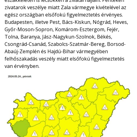
északkeleten is lecsökken a zivatarhajlam. Pénteken
zivatarok veszélye miatt Zala vármegye kivételével az
egész országban elsőfokú figyelmeztetés érvényes.
Budapesten, illetve Pest, Bács-Kiskun, Nógrád, Heves,
Győr-Moson-Sopron, Komárom-Esztergom, Fejér,
Tolna, Baranya, Jász-Nagykun-Szolnok, Békés,
Csongrád-Csanád, Szabolcs-Szatmár-Bereg, Borsod-
Abaúj-Zemplén és Hajdú-Bihar vármegyében
felhőszakadás veszély miatt elsőfokú figyelmeztetés
van érvényben.