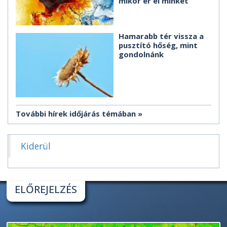
mikor ér el minket
Hamarabb tér vissza a
pusztító hőség, mint
gondolnánk
További hírek időjárás témában
Kiderül
ELŐREJELZÉS