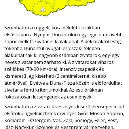
Szombaton a reggeli, kora délelőtti órákban
elsősorban a Nyugat-Dunántúlon egy-egy intenzívebb
zápor mellett zivatar is kialakulhat. A déli óráktól estig
főként a Dunántúl nyugati és északi felében
alakulhatnak ki nagyobb számban zivatarok, egy-egy
heves zivatar sem zárható ki. A zivatarokat viharos
széllökés (70-90 km/óra), intenzív csapadék és
kisméretű jég kísérheti (2 centiméternél kisebb
átmérővel). Elvétve a Duna-Tisza közén is előfordulhat
zivatar a fenti kritériumokkal. Az esti órákban
fokozatosan lecsengenek az események.
Szombaton a zivatarok veszélyes kísérőjelenségei miatt
elsőfokú figyelmeztetés érvényes Győr-Moson-Sopron,
Komárom-Esztergom, Vas, Zala, Somogy, Fejér, Pest,
Jász-Nagykun-Szolnok és Veszprém vármegyében.