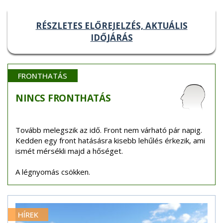
RÉSZLETES ELŐREJELZÉS, AKTUÁLIS
IDŐJÁRÁS
FRONTHATÁS
NINCS
FRONTHATÁS
Tovább melegszik az idő. Front nem várható pár napig.
Kedden egy front hatásásra kisebb lehűlés érkezik, ami
ismét mérsékli majd a hőséget.
A légnyomás csökken.
HÍREK