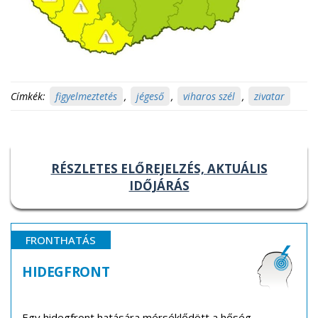
Címkék:
figyelmeztetés
,
jégeső
,
viharos szél
,
zivatar
RÉSZLETES ELŐREJELZÉS, AKTUÁLIS
IDŐJÁRÁS
FRONTHATÁS
HIDEGFRONT
Egy hidegfront hatására mérséklődött a hőség.