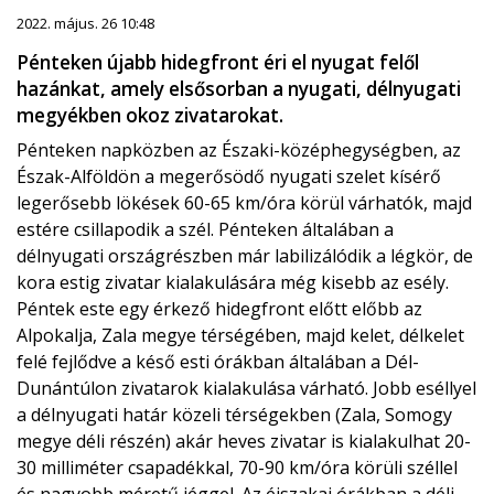
2022. május. 26 10:48
Pénteken újabb hidegfront éri el nyugat felől
hazánkat, amely elsősorban a nyugati, délnyugati
megyékben okoz zivatarokat.
Pénteken napközben az Északi-középhegységben, az
Észak-Alföldön a megerősödő nyugati szelet kísérő
legerősebb lökések 60-65 km/óra körül várhatók, majd
estére csillapodik a szél. Pénteken általában a
délnyugati országrészben már labilizálódik a légkör, de
kora estig zivatar kialakulására még kisebb az esély.
Péntek este egy érkező hidegfront előtt előbb az
Alpokalja, Zala megye térségében, majd kelet, délkelet
felé fejlődve a késő esti órákban általában a Dél-
Dunántúlon zivatarok kialakulása várható. Jobb eséllyel
a délnyugati határ közeli térségekben (Zala, Somogy
megye déli részén) akár heves zivatar is kialakulhat 20-
30 milliméter csapadékkal, 70-90 km/óra körüli széllel