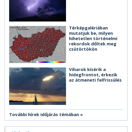
Térképgalériában
mutatjuk be, milyen
hihetetlen történelmi
rekordok dőltek meg
csütörtökön
Viharok kísérik a
hidegfrontot, érkezik
az átmeneti felfrissülés
További hírek időjárás témában