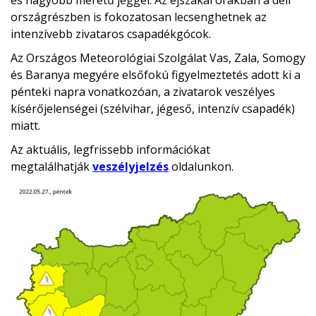
és nagyobb méretű jéggel. Az éjszakai órákban a déli
országrészben is fokozatosan lecsenghetnek az
intenzívebb zivataros csapadékgócok.
Az Országos Meteorológiai Szolgálat Vas, Zala, Somogy
és Baranya megyére elsőfokú figyelmeztetés adott ki a
pénteki napra vonatkozóan, a zivatarok veszélyes
kísérőjelenségei (szélvihar, jégeső, intenzív csapadék)
miatt.
Az aktuális, legfrissebb információkat
megtalálhatják
veszélyjelzés
oldalunkon.