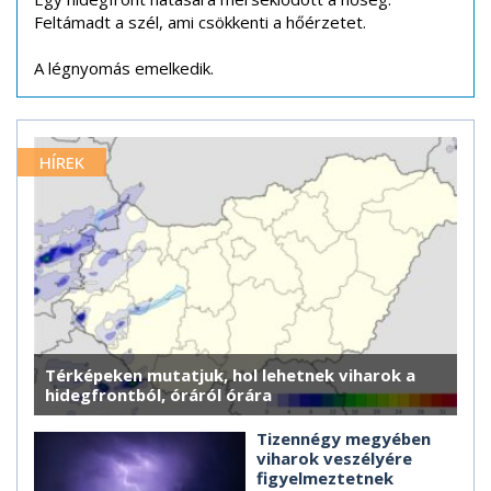
Feltámadt a szél, ami csökkenti a hőérzetet.
A légnyomás emelkedik.
HÍREK
Térképeken mutatjuk, hol lehetnek viharok a
hidegfrontból, óráról órára
Tizennégy megyében
viharok veszélyére
figyelmeztetnek