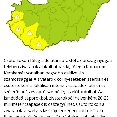
Csütörtökön főleg a délutáni óráktól az ország nyugati
felében zivatarok alakulhatnak ki, főleg a Komárom-
Kecskemét vonalban nagyobb eséllyel és
számossággal. A zivatarok környezetében szerdán és
csütörtökön is lokálisan intenzív csapadék, átmeneti
szélerősödés és apró szemű jég is előfordulhat. Az
ismétlődő záporokból, zivatarokból helyenként 20-25
milliméter csapadék is összegyűlhet. Csütörtökön a
zivatarok veszélyes kísérőjelenségei miatt elsőfokú
figyelmeztetés érvényes a Dunántúlon, valamint Pest