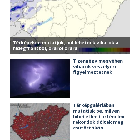
Térképeken mutatjuk, hol lehetnek viharok a
hidegfrontból, óráról órára
Tizennégy megyében
viharok veszélyére
figyelmeztetnek
Térképgalériában
mutatjuk be, milyen
hihetetlen történelmi
rekordok dőltek meg
csütörtökön