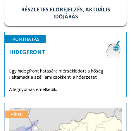
RÉSZLETES ELŐREJELZÉS, AKTUÁLIS
IDŐJÁRÁS
FRONTHATÁS
HIDEGFRONT
Egy hidegfront hatására mérséklődött a hőség.
Feltámadt a szél, ami csökkenti a hőérzetet.
A légnyomás emelkedik.
HÍREK