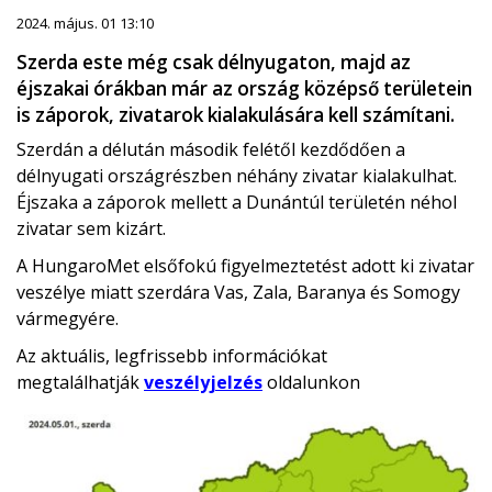
2024. május. 01 13:10
Szerda este még csak délnyugaton, majd az
éjszakai órákban már az ország középső területein
is záporok, zivatarok kialakulására kell számítani.
Szerdán a délután második felétől kezdődően a
délnyugati országrészben néhány zivatar kialakulhat.
Éjszaka a záporok mellett a Dunántúl területén néhol
zivatar sem kizárt.
A HungaroMet elsőfokú figyelmeztetést adott ki zivatar
veszélye miatt szerdára Vas, Zala, Baranya és Somogy
vármegyére.
Az aktuális, legfrissebb információkat
megtalálhatják
veszélyjelzés
oldalunkon