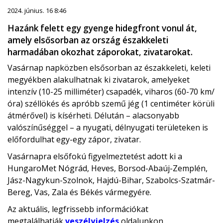
2024. június. 16 8:46
Hazánk felett egy gyenge hidegfront vonul át,
amely elsősorban az ország északkeleti
harmadában okozhat záporokat, zivatarokat.
Vasárnap napközben elsősorban az északkeleti, keleti
megyékben alakulhatnak ki zivatarok, amelyeket
intenzív (10-25 milliméter) csapadék, viharos (60-70 km/
óra) széllökés és apróbb szemű jég (1 centiméter körüli
átmérővel) is kísérheti. Délután – alacsonyabb
valószínűséggel – a nyugati, délnyugati területeken is
előfordulhat egy-egy zápor, zivatar.
Vasárnapra elsőfokú figyelmeztetést adott ki a
HungaroMet Nógrád, Heves, Borsod-Abaúj-Zemplén,
Jász-Nagykun-Szolnok, Hajdú-Bihar, Szabolcs-Szatmár-
Bereg, Vas, Zala és Békés vármegyére.
Az aktuális, legfrissebb információkat
megtalálhatják
veszélyjelzés
oldalunkon.