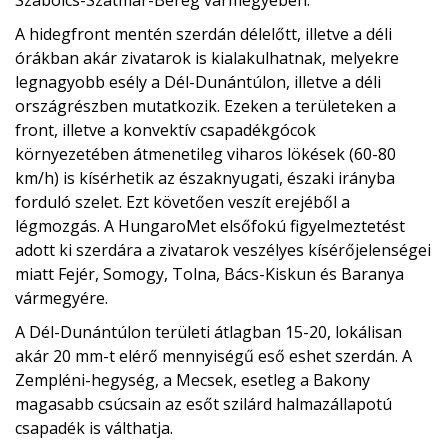
A hidegfront mentén szerdán délelőtt, illetve a déli
órákban akár zivatarok is kialakulhatnak, melyekre
legnagyobb esély a Dél-Dunántúlon, illetve a déli
országrészben mutatkozik. Ezeken a területeken a
front, illetve a konvektív csapadékgócok
környezetében átmenetileg viharos lökések (60-80
km/h) is kísérhetik az északnyugati, északi irányba
forduló szelet. Ezt követően veszít erejéből a
légmozgás. A HungaroMet elsőfokú figyelmeztetést
adott ki szerdára a zivatarok veszélyes kísérőjelenségei
miatt Fejér, Somogy, Tolna, Bács-Kiskun és Baranya
vármegyére.
A Dél-Dunántúlon területi átlagban 15-20, lokálisan
akár 20 mm-t elérő mennyiségű eső eshet szerdán. A
Zempléni-hegység, a Mecsek, esetleg a Bakony
magasabb csúcsain az esőt szilárd halmazállapotú
csapadék is válthatja.