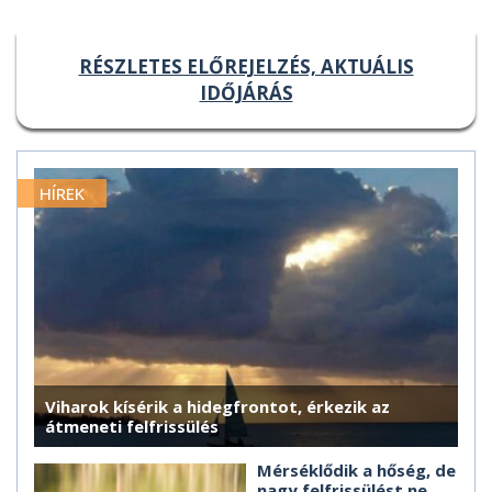
RÉSZLETES ELŐREJELZÉS, AKTUÁLIS
IDŐJÁRÁS
HÍREK
Viharok kísérik a hidegfrontot, érkezik az
átmeneti felfrissülés
Mérséklődik a hőség, de
nagy felfrissülést ne