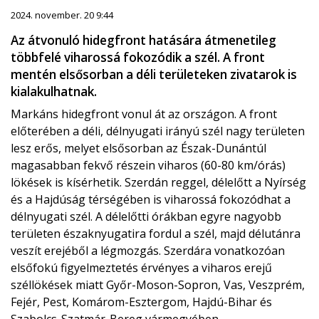
2024. november. 20 9:44
Az átvonuló hidegfront hatására átmenetileg
többfelé viharossá fokozódik a szél. A front
mentén elsősorban a déli területeken zivatarok is
kialakulhatnak.
Markáns hidegfront vonul át az országon. A front
előterében a déli, délnyugati irányú szél nagy területen
lesz erős, melyet elsősorban az Észak-Dunántúl
magasabban fekvő részein viharos (60-80 km/órás)
lökések is kísérhetik. Szerdán reggel, délelőtt a Nyírség
és a Hajdúság térségében is viharossá fokozódhat a
délnyugati szél. A délelőtti órákban egyre nagyobb
területen északnyugatira fordul a szél, majd délutánra
veszít erejéből a légmozgás. Szerdára vonatkozóan
elsőfokú figyelmeztetés érvényes a viharos erejű
széllökések miatt Győr-Moson-Sopron, Vas, Veszprém,
Fejér, Pest, Komárom-Esztergom, Hajdú-Bihar és
Szabolcs-Szatmár-Bereg vármegyében.