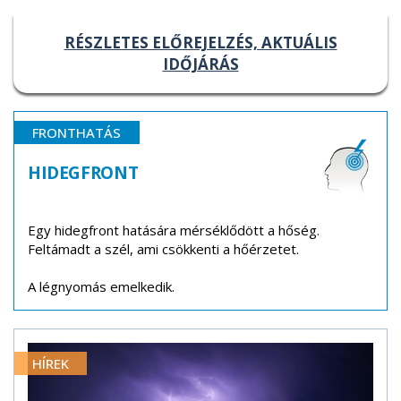
RÉSZLETES ELŐREJELZÉS, AKTUÁLIS
IDŐJÁRÁS
FRONTHATÁS
HIDEGFRONT
Egy hidegfront hatására mérséklődött a hőség.
Feltámadt a szél, ami csökkenti a hőérzetet.
A légnyomás emelkedik.
HÍREK