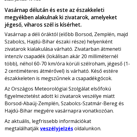
Vasárnap délután és este az északkeleti
megyékben alakulnak ki zivatarok, amelyeket
jégeső, viharos szél is kísérhet.
Vasárnap a déli óráktól (előbb Borsod, Zemplén, majd
Szabolcs, Hajdú-Bihar északi része) helyenként
zivatarok kialakulása várható. Zivatarban átmeneti
intenzív csapadék (lokálisan akár 20 milliméternél
több), néhol 60-70 km/óra körüli szélroham, jégeső (1-
2 centiméteres átmérővel) is várható. Késő estére
északkeleten is megszűnnek a csapadékgócok.
Az Országos Meteorológiai Szolgálat elsőfokú
figyelmeztetést adott ki zivatarok veszélye miatt
Borsod-Abaúj-Zemplén, Szabolcs-Szatmár-Bereg és
Hajdú-Bihar megyére vasárnapra vonatkozóan.
Az aktuális, legfrissebb információkat
megtalálhatják
veszélyjelzés
oldalunkon.