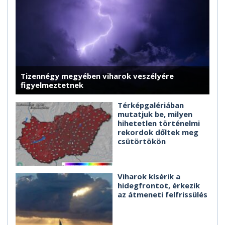
Tizennégy megyében viharok veszélyére
figyelmeztetnek
Térképgalériában
mutatjuk be, milyen
hihetetlen történelmi
rekordok dőltek meg
csütörtökön
Viharok kísérik a
hidegfrontot, érkezik
az átmeneti felfrissülés