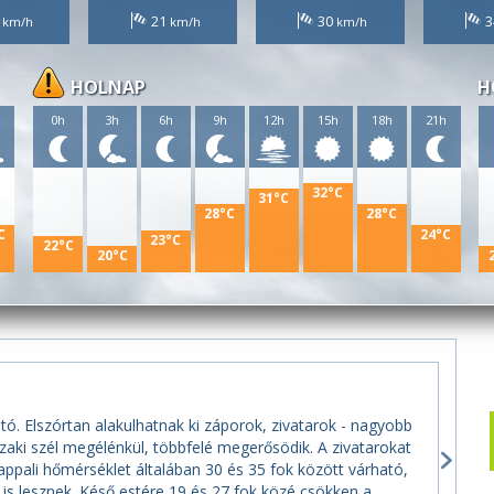
1
21
30
3
HOLNAP
H
h
0h
3h
6h
9h
12h
15h
18h
21h
32°C
31°C
28°C
28°C
C
24°C
23°C
22°C
20°C
tó. Elszórtan alakulhatnak ki záporok, zivatarok - nagyobb
zaki szél megélénkül, többfelé megerősödik. A zivatarokat
appali hőmérséklet általában 30 és 35 fok között várható,
is lesznek. Késő estére 19 és 27 fok közé csökken a