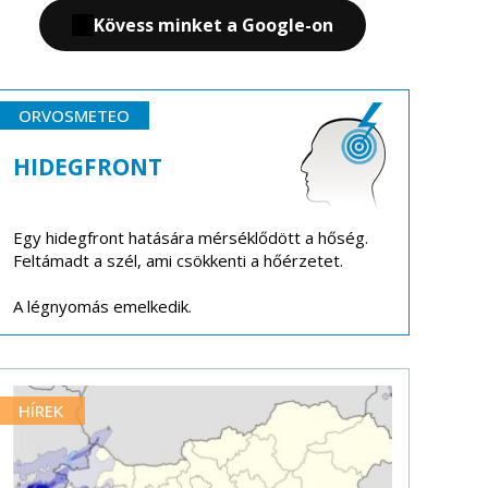
Kövess minket a Google-on
ORVOSMETEO
HIDEGFRONT
Egy hidegfront hatására mérséklődött a hőség.
Feltámadt a szél, ami csökkenti a hőérzetet.
A légnyomás emelkedik.
HÍREK