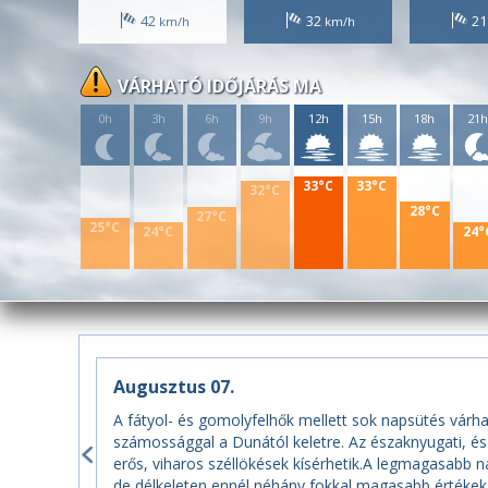
42
32
2
VÁRHATÓ IDŐJÁRÁS MA
0h
3h
6h
9h
12h
15h
18h
21
33°C
33°C
32°C
28°C
27°C
25°C
24°C
24°
Augusztus 07.
A fátyol- és gomolyfelhők mellett sok napsütés várha
számossággal a Dunától keletre. Az északnyugati, és
erős, viharos széllökések kísérhetik.A legmagasabb n
de délkeleten ennél néhány fokkal magasabb értékek 