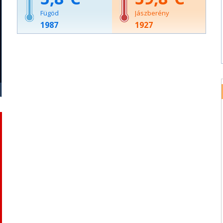
Fügöd
Jászberény
1987
1927