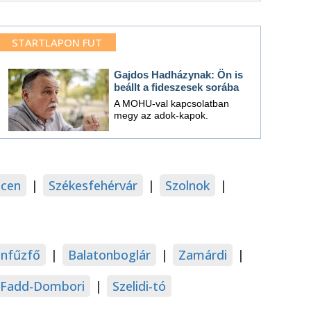
STARTLAPON FUT
Gajdos Hadházynak: Ön is
beállt a fideszesek sorába
A MOHU-val kapcsolatban
megy az adok-kapok.
cen
|
Székesfehérvár
|
Szolnok
|
onfűzfő
|
Balatonboglár
|
Zamárdi
|
Fadd-Dombori
|
Szelidi-tó