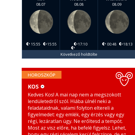
08.07
08.08
08.09
15:55
15:55
17:10
00:48
18:13
Következő holdtölte
HOROSZKÓP
KOS
Kedves Kos! A mai nap nem a megszokott
KOS
MÉRLEG
lendületedről szól. Hiába ülnél neki a
BIKA
SKORPIÓ
feladataidnak, valami folyton eltereli a
figyelmedet: egy emlék, egy érzés vagy egy
IKREK
NYILAS
régi, lezáratlan ügy. Ne erőltesd a tempót.
Most az visz előre, ha befelé figyelsz. Lehet,
RÁK
BAK
hogy egy régi sérelem kerül felszínre, de ez