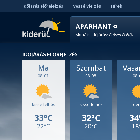
Időjárás előrejelzés
Veszélyjelzés
Hírek
APARHANT
Aktuális Időjárás:
Erősen Felhős
IDŐJÁRÁS ELŐREJELZÉS
Ma
Szombat
Vasá
08. 07.
08. 08.
08. 
kissé felhős
kissé felhős
der
33°C
32°C
34
22°C
20°C
18