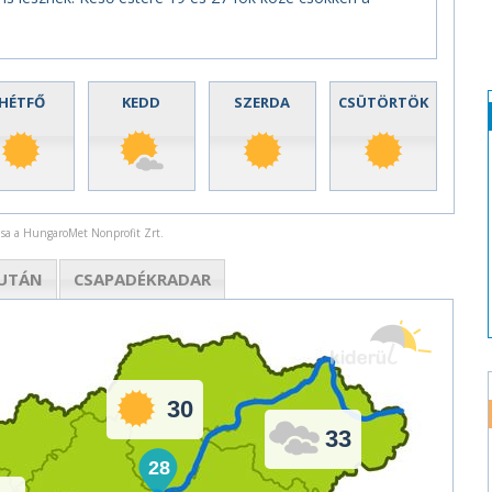
HÉTFŐ
KEDD
SZERDA
CSÜTÖRTÖK
rása a HungaroMet Nonprofit Zrt.
UTÁN
CSAPADÉK
RADAR
30
33
28