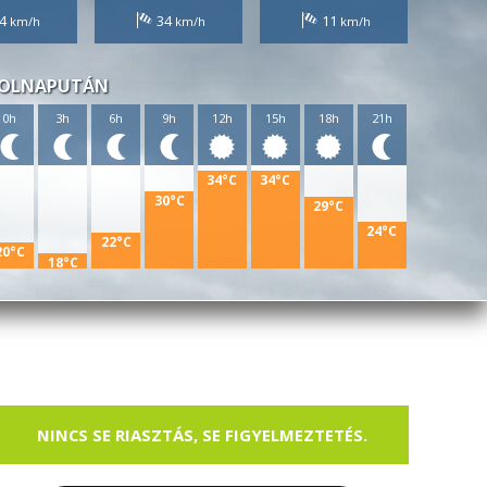
4
34
11
OLNAPUTÁN
0h
3h
6h
9h
12h
15h
18h
21h
34°C
34°C
30°C
29°C
24°C
22°C
20°C
18°C
NINCS SE RIASZTÁS, SE FIGYELMEZTETÉS.