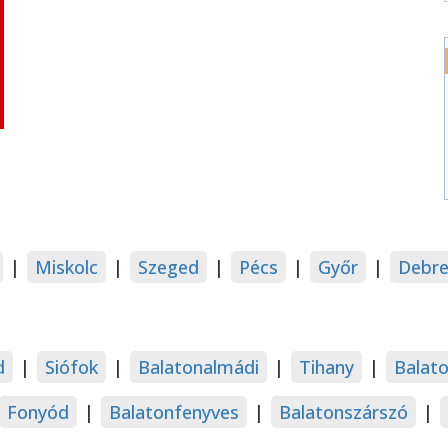
|
Miskolc
|
Szeged
|
Pécs
|
Győr
|
Debre
d
|
Siófok
|
Balatonalmádi
|
Tihany
|
Balat
Fonyód
|
Balatonfenyves
|
Balatonszárszó
|