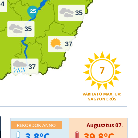
34
25
35
35
37
37
7
VÁRHATÓ
MAX. UV:
NAGYON ERŐS
Augusztus 07.
REKORDOK ANNO
3,8
39,8