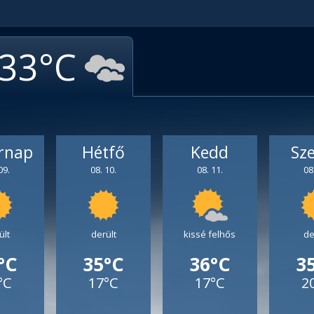
33
rnap
Hétfő
Kedd
Sz
09.
08. 10.
08. 11.
08
ült
derült
kissé felhős
de
°C
35°C
36°C
3
°C
17°C
17°C
2