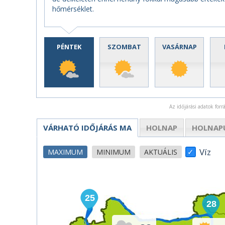
hőmérséklet.
PÉNTEK
SZOMBAT
VASÁRNAP
Az időjárási adatok for
VÁRHATÓ IDŐJÁRÁS
MA
HOLNAP
HOLNAP
Víz
MAXIMUM
MINIMUM
AKTUÁLIS
25
28