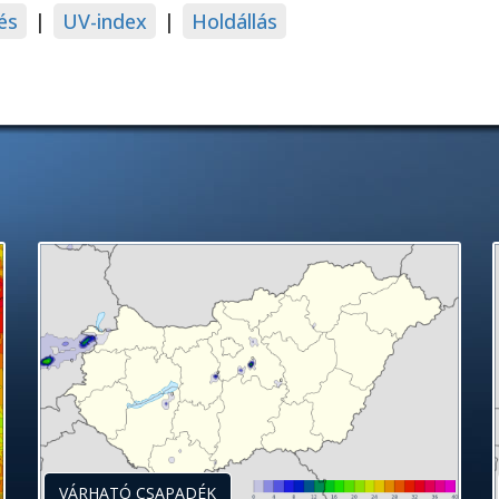
és
|
UV-index
|
Holdállás
VÁRHATÓ CSAPADÉK