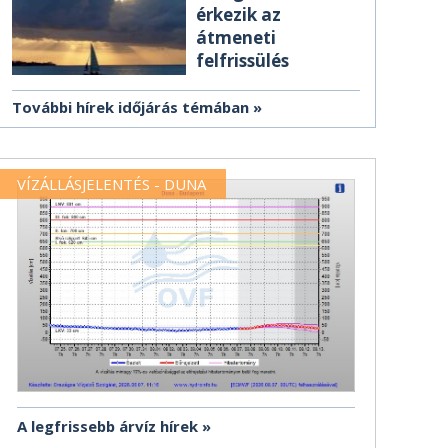
érkezik az
átmeneti
felfrissülés
További hírek időjárás témában
VÍZÁLLÁSJELENTÉS - DUNA
A legfrissebb árvíz hírek