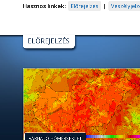
Hasznos linkek:
Előrejelzés
|
Veszélyjelz
ELŐREJELZÉS
VÁRHATÓ HŐMÉRSÉKLET