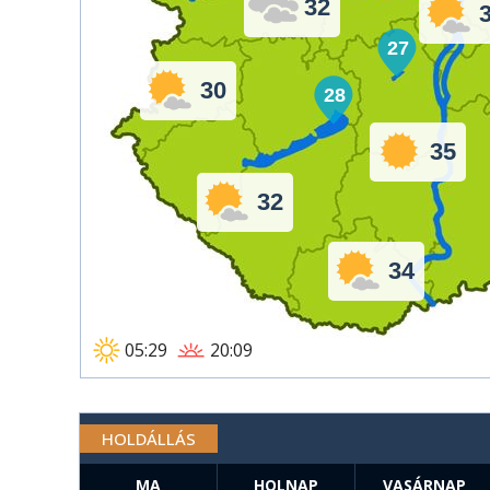
32
27
30
28
35
32
34
05:29
20:09
HOLDÁLLÁS
MA
HOLNAP
VASÁRNAP