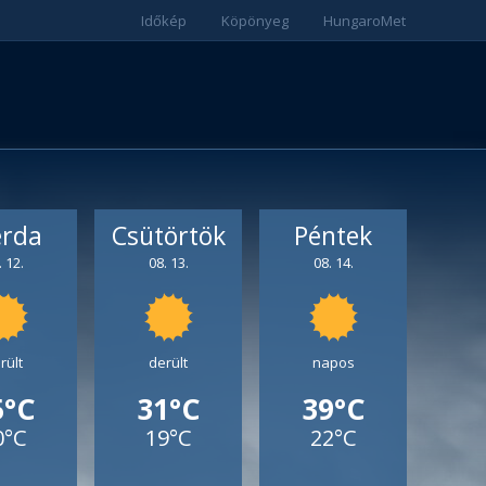
Időkép
Köpönyeg
HungaroMet
erda
Csütörtök
Péntek
. 12.
08. 13.
08. 14.
rült
derült
napos
5°C
31°C
39°C
0°C
19°C
22°C