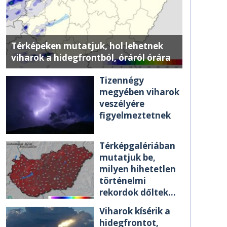
Térképeken mutatjuk, hol lehetnek
viharok a hidegfrontból, óráról órára
Tizennégy
megyében viharok
veszélyére
figyelmeztetnek
Térképgalériában
mutatjuk be,
milyen hihetetlen
történelmi
rekordok dőltek
meg csütörtökön
Viharok kísérik a
hidegfrontot,