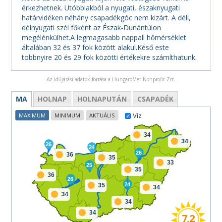
érkezhetnek. Utóbbiakból a nyugati, északnyugati
határvidéken néhány csapadékgóc nem kizárt. A déli,
délnyugati szél főként az Észak-Dunántúlon
megélénkülhet.A legmagasabb nappali hőmérséklet
általában 32 és 37 fok között alakul.Késő este
többnyire 20 és 29 fok közötti értékekre számíthatunk.
Az időjárási adatok forrása a HungaroMet Nonprofit Zrt.
MA
HOLNAP
HOLNAPUTÁN
CSAPADÉK
Víz
MAXIMUM
MINIMUM
AKTUÁLIS
34
34
26
24
26
36
35
33
25
35
36
26
24
35
34
34
34
34
7,2