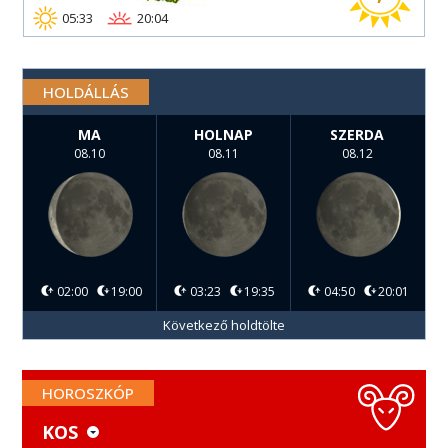
05:33
20:04
HOLDÁLLÁS
MA
HOLNAP
SZERDA
08.10
08.11
08.12
02:00
19:00
03:23
19:35
04:50
20:01
Következő holdtölte
HOROSZKÓP
KOS
KOS
MÉRLEG