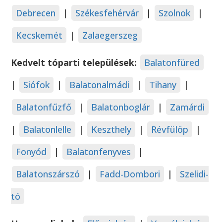
Debrecen
|
Székesfehérvár
|
Szolnok
|
Kecskemét
|
Zalaegerszeg
Kedvelt tóparti települések:
Balatonfüred
|
Siófok
|
Balatonalmádi
|
Tihany
|
Balatonfűzfő
|
Balatonboglár
|
Zamárdi
|
Balatonlelle
|
Keszthely
|
Révfülöp
|
Fonyód
|
Balatonfenyves
|
Balatonszárszó
|
Fadd-Dombori
|
Szelidi-
tó