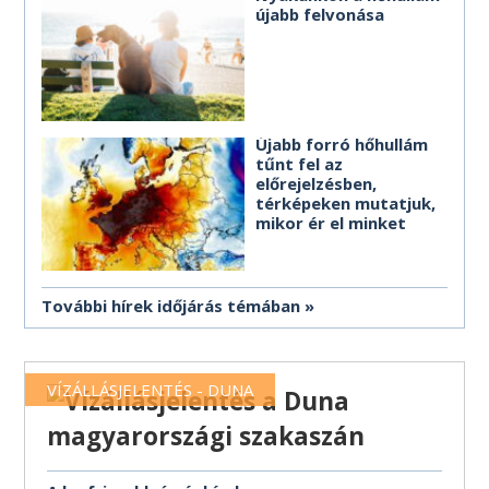
újabb felvonása
Újabb forró hőhullám
tűnt fel az
előrejelzésben,
térképeken mutatjuk,
mikor ér el minket
További hírek időjárás témában
VÍZÁLLÁSJELENTÉS - DUNA