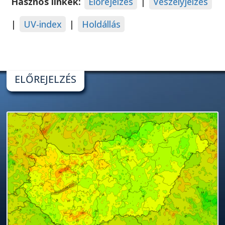
Hasznos linkek:
Előrejelzés
|
Veszélyjelzés
|
UV-index
|
Holdállás
ELŐREJELZÉS