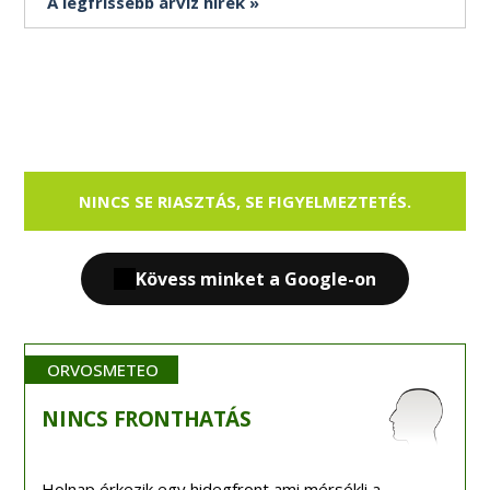
A legfrissebb árvíz hírek
NINCS SE RIASZTÁS, SE FIGYELMEZTETÉS.
Kövess minket a Google-on
ORVOSMETEO
NINCS
FRONTHATÁS
Holnap érkezik egy hidegfront ami mérsékli a