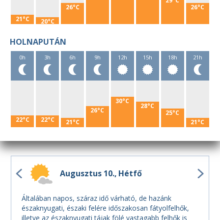
29°C
26°C
26°C
21°C
20°C
HOLNAPUTÁN
0h
3h
6h
9h
12h
15h
18h
21h
30°C
28°C
26°C
25°C
22°C
22°C
21°C
21°C
Augusztus 10.
Hétfő
Általában napos, száraz idő várható, de hazánk
északnyugati, északi felére időszakosan fátyolfelhők,
illetve az északnyugati tájak fölé vastagabb felhők is