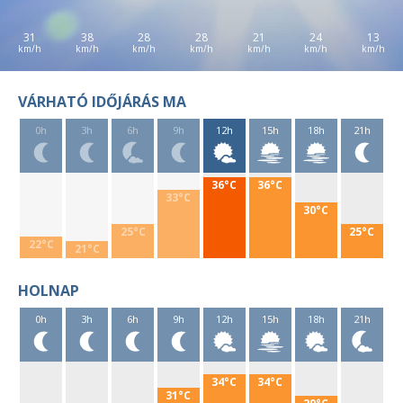
31
38
28
28
21
24
13
VÁRHATÓ IDŐJÁRÁS MA
0h
3h
6h
9h
12h
15h
18h
21h
36°C
36°C
33°C
30°C
25°C
25°C
22°C
21°C
HOLNAP
0h
3h
6h
9h
12h
15h
18h
21h
34°C
34°C
31°C