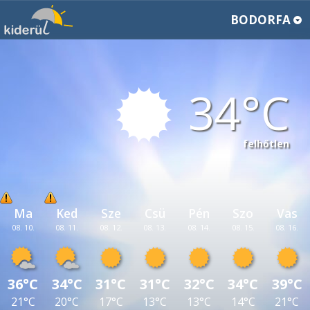
BODORFA
34
felhőtlen
Ma
Ked
Sze
Csü
Pén
Szo
Vas
08. 10.
08. 11.
08. 12.
08. 13.
08. 14.
08. 15.
08. 16.
36°C
34°C
31°C
31°C
32°C
34°C
39°C
21°C
20°C
17°C
13°C
13°C
14°C
21°C