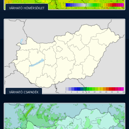
VÁRHATÓ HŐMÉRSÉKLET
VÁRHATÓ CSAPADÉK