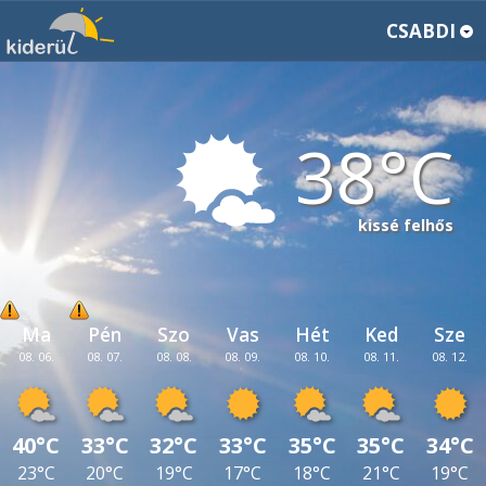
CSABDI
38
kissé felhős
Ma
Pén
Szo
Vas
Hét
Ked
Sze
08. 06.
08. 07.
08. 08.
08. 09.
08. 10.
08. 11.
08. 12.
40°C
33°C
32°C
33°C
35°C
35°C
34°C
23°C
20°C
19°C
17°C
18°C
21°C
19°C