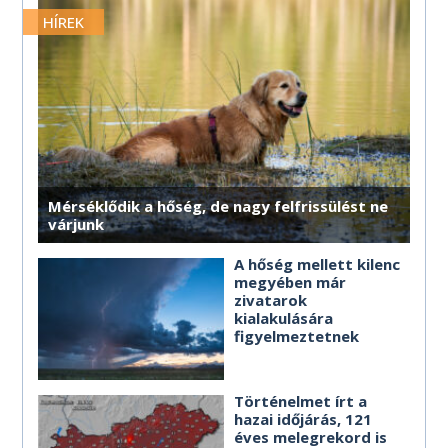
MÉG TÖBB HOROSZKÓP
MÉG TÖBB HOROSZKÓP
MÉG TÖBB HOROSZKÓP
MÉG TÖBB HOROSZKÓP
MÉG TÖBB HOROSZKÓP
merre érdemes haladnod.
HÍREK
MÉG TÖBB HOROSZKÓP
MÉG TÖBB HOROSZKÓP
MÉG TÖBB HOROSZKÓP
MÉG TÖBB HOROSZKÓP
MÉG TÖBB HOROSZKÓP
MÉG TÖBB HOROSZKÓP
Mérséklődik a hőség, de nagy felfrissülést ne
várjunk
A hőség mellett kilenc
megyében már
zivatarok
kialakulására
figyelmeztetnek
Történelmet írt a
hazai időjárás, 121
éves melegrekord is