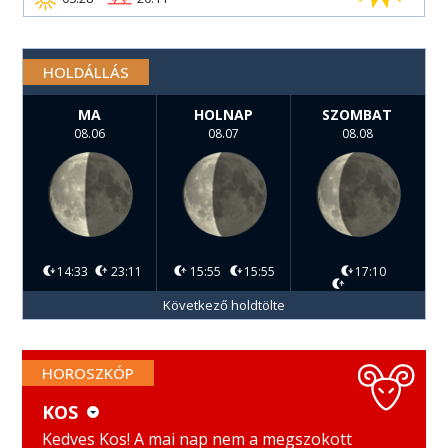
HOLDÁLLÁS
MA
HOLNAP
SZOMBAT
08.06
08.07
08.08
14:33
23:11
15:55
15:55
17:10
Következő holdtölte
HOROSZKÓP
KOS
KOS
MÉRLEG
Kedves Kos! A mai nap nem a megszokott