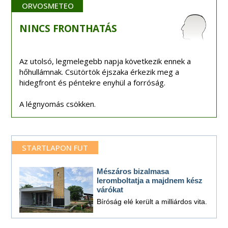
ORVOSMETEO
NINCS
FRONTHATÁS
Az utolsó, legmelegebb napja következik ennek a
hőhullámnak. Csütörtök éjszaka érkezik meg a
hidegfront és péntekre enyhül a forróság.
A légnyomás csökken.
STARTLAPON FUT
Mészáros bizalmasa
leromboltatja a majdnem kész
várókat
Bíróság elé került a milliárdos vita.