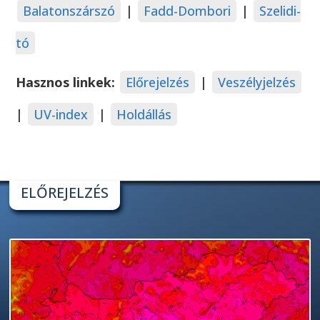
Balatonszárszó
|
Fadd-Dombori
|
Szelidi-
tó
Hasznos linkek:
Előrejelzés
|
Veszélyjelzés
|
UV-index
|
Holdállás
ELŐREJELZÉS