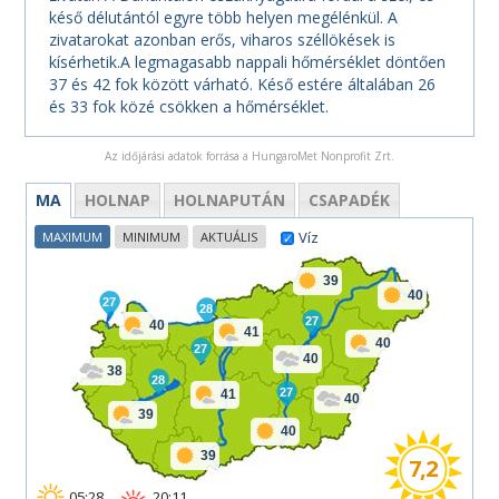
késő délutántól egyre több helyen megélénkül. A
zivatarokat azonban erős, viharos széllökések is
kísérhetik.A legmagasabb nappali hőmérséklet döntően
37 és 42 fok között várható. Késő estére általában 26
és 33 fok közé csökken a hőmérséklet.
Az időjárási adatok forrása a HungaroMet Nonprofit Zrt.
MA
HOLNAP
HOLNAPUTÁN
CSAPADÉK
Víz
MAXIMUM
MINIMUM
AKTUÁLIS
39
40
27
28
27
40
41
40
27
40
38
28
27
41
40
39
40
39
7,2
05:28
20:11