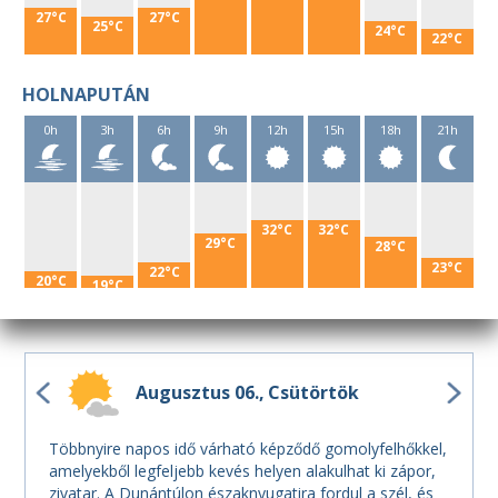
27°C
27°C
25°C
24°C
22°C
HOLNAPUTÁN
0h
3h
6h
9h
12h
15h
18h
21h
32°C
32°C
29°C
28°C
23°C
22°C
20°C
19°C
Augusztus 06.
Csütörtök
Többnyire napos idő várható képződő gomolyfelhőkkel,
amelyekből legfeljebb kevés helyen alakulhat ki zápor,
zivatar. A Dunántúlon északnyugatira fordul a szél, és