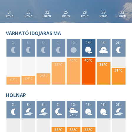
31
55
32
25
29
30
32
VÁRHATÓ IDŐJÁRÁS MA
0h
3h
6h
9h
12h
15h
18h
21h
40°C
40°C
36°C
36°C
31°C
26°C
24°C
23°C
HOLNAP
0h
3h
6h
9h
12h
15h
18h
21h
33°C
33°C
33°C