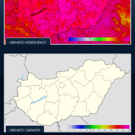
VÁRHATÓ HŐMÉRSÉKLET
VÁRHATÓ CSAPADÉK