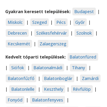
Gyakran keresett települések:
Budapest
|
Miskolc
|
Szeged
|
Pécs
|
Győr
|
Debrecen
|
Székesfehérvár
|
Szolnok
|
Kecskemét
|
Zalaegerszeg
Kedvelt tóparti települések:
Balatonfüred
|
Siófok
|
Balatonalmádi
|
Tihany
|
Balatonfűzfő
|
Balatonboglár
|
Zamárdi
|
Balatonlelle
|
Keszthely
|
Révfülöp
|
Fonyód
|
Balatonfenyves
|