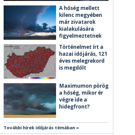
A hőség mellett
kilenc megyében
már zivatarok
kialakulására
figyelmeztetnek
Történelmet írt a
hazai időjárás, 121
éves melegrekord
is megdőlt
Maximumon pörög
a hőség, mikor ér
végre ide a
hidegfront?
További hírek időjárás témában