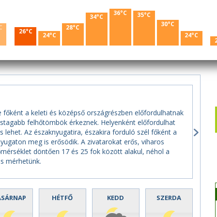
36°C
35°C
34°C
30°C
C
28°C
26°C
24°C
24°C
e főként a keleti és középső országrészben előfordulhatnak
astagabb felhőtömbök érkeznek. Helyenként előfordulhat
s lehet. Az északnyugatira, északira forduló szél főként a
ugaton meg is erősödik. A zivatarokat erős, viharos
őmérséklet döntően 17 és 25 fok között alakul, néhol a
is mérhetünk.
ASÁRNAP
HÉTFŐ
KEDD
SZERDA