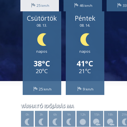
25
46
3
Csütörtök
Péntek
08. 13.
08. 14.
napos
napos
38°C
41°C
20°C
21°C
25
9
VÁRHATÓ IDŐJÁRÁS MA
0h
3h
6h
9h
12h
15h
18h
21