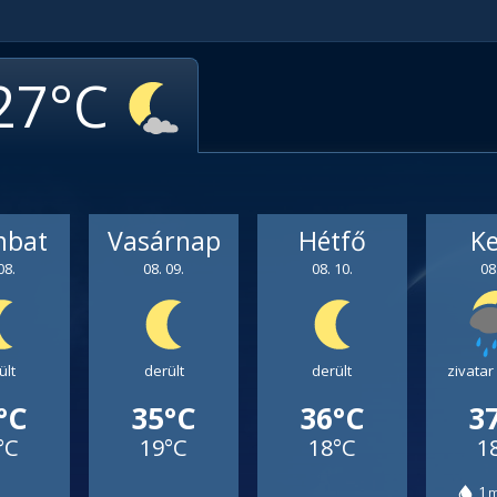
27
mbat
Vasárnap
Hétfő
K
08.
08. 09.
08. 10.
08
ült
derült
derült
zivatar
°C
35°C
36°C
3
°C
19°C
18°C
1
1