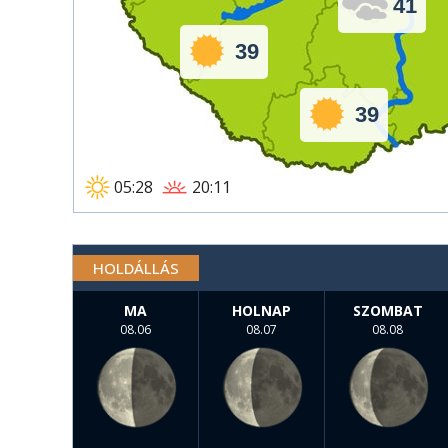
41
39
39
05:28
20:11
HOLDÁLLÁS
MA
HOLNAP
SZOMBAT
08.06
08.07
08.08