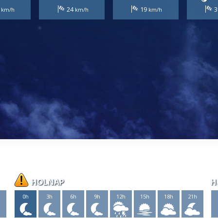
3
24
19
3
HOLNAP
H
h
0h
3h
6h
9h
12h
15h
18h
21h