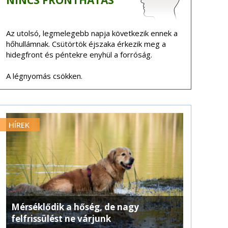
NINCS
FRONTHATÁS
Az utolsó, legmelegebb napja következik ennek a
hőhullámnak. Csütörtök éjszaka érkezik meg a
hidegfront és péntekre enyhül a forróság.
A légnyomás csökken.
HÍREK
Mérséklődik a hőség, de nagy
felfrissülést ne várjunk