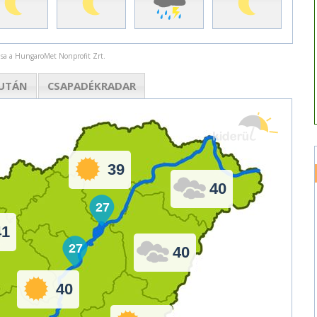
rása a HungaroMet Nonprofit Zrt.
UTÁN
CSAPADÉK
RADAR
39
40
27
41
27
40
40