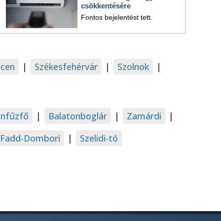
csökkentésére
Fontos bejelentést tett.
cen
|
Székesfehérvár
|
Szolnok
|
onfűzfő
|
Balatonboglár
|
Zamárdi
|
Fadd-Dombori
|
Szelidi-tó