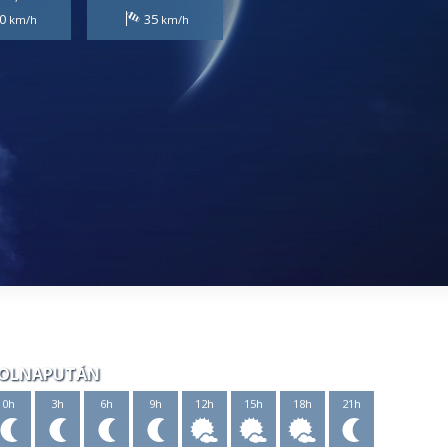
0
35
OLNAPUTÁN
0h
3h
6h
9h
12h
15h
18h
21h