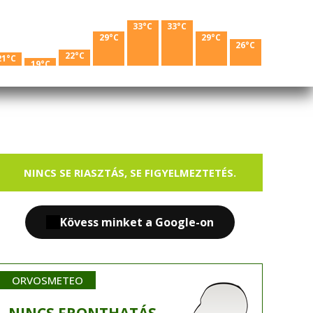
33°C
33°C
29°C
29°C
26°C
22°C
21°C
19°C
NINCS SE RIASZTÁS, SE FIGYELMEZTETÉS.
Kövess minket a Google-on
ORVOSMETEO