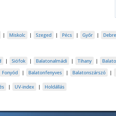
|
Miskolc
|
Szeged
|
Pécs
|
Győr
|
Debre
d
|
Siófok
|
Balatonalmádi
|
Tihany
|
Balat
Fonyód
|
Balatonfenyves
|
Balatonszárszó
|
és
|
UV-index
|
Holdállás