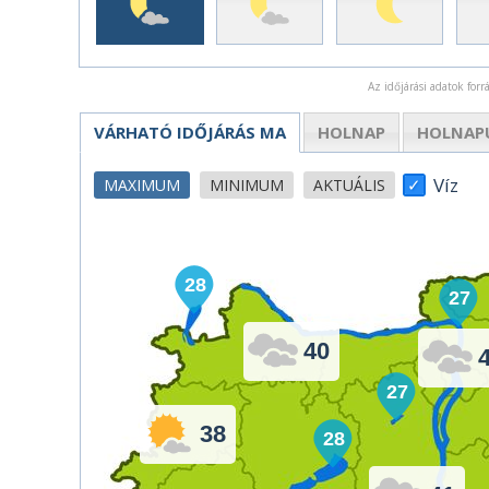
Az időjárási adatok for
VÁRHATÓ IDŐJÁRÁS
MA
HOLNAP
HOLNAP
Víz
MAXIMUM
MINIMUM
AKTUÁLIS
28
27
40
27
38
28