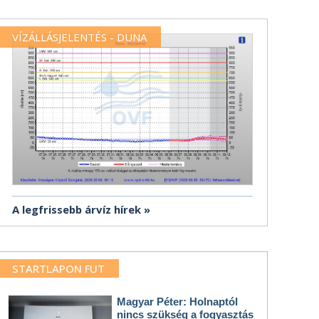
VÍZÁLLÁSJELENTÉS - DUNA
A legfrissebb árvíz hírek
STARTLAPON FUT
Magyar Péter: Holnaptól
nincs szükség a fogyasztás