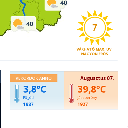
40
40
7
VÁRHATÓ
MAX. UV:
NAGYON ERŐS
Augusztus 07.
REKORDOK ANNO
3,8
39,8
Fügöd
Jászberény
1987
1927