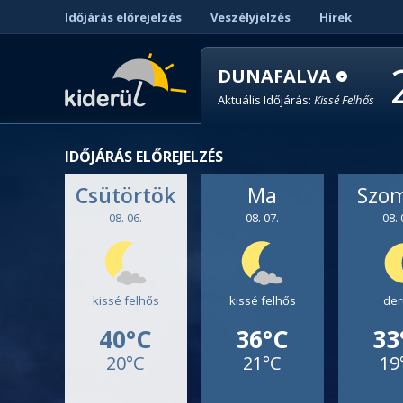
Időjárás előrejelzés
Veszélyjelzés
Hírek
DUNAFALVA
Aktuális Időjárás:
Kissé Felhős
IDŐJÁRÁS ELŐREJELZÉS
Csütörtök
Ma
Szo
08. 06.
08. 07.
08. 
kissé felhős
kissé felhős
der
40°C
36°C
33
20°C
21°C
19