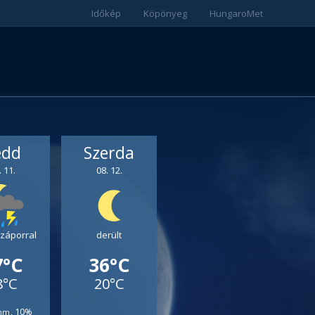
Időkép
Köpönyeg
HungaroMet
edd
Szerda
. 11.
08. 12.
 záporral
derült
7°C
36°C
8°C
20°C
10