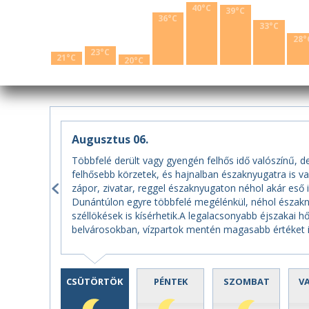
40°C
39°C
36°C
33°C
28°
23°C
21°C
20°C
Augusztus 06.
Többfelé derült vagy gyengén felhős idő valószínű, d
felhősebb körzetek, és hajnalban északnyugatra is v
zápor, zivatar, reggel északnyugaton néhol akár eső i
Dunántúlon egyre többfelé megélénkül, néhol északny
széllökések is kísérhetik.A legalacsonyabb éjszakai h
belvárosokban, vízpartok mentén magasabb értéket 
CSÜTÖRTÖK
PÉNTEK
SZOMBAT
V