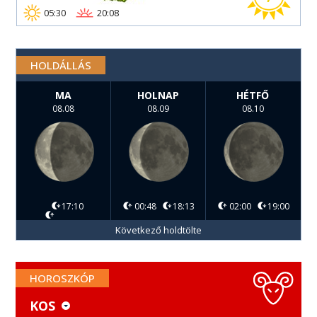
05:30
20:08
HOLDÁLLÁS
MA
HOLNAP
HÉTFŐ
08.08
08.09
08.10
17:10
00:48
18:13
02:00
19:00
Következő holdtölte
HOROSZKÓP
KOS
KOS
MÉRLEG