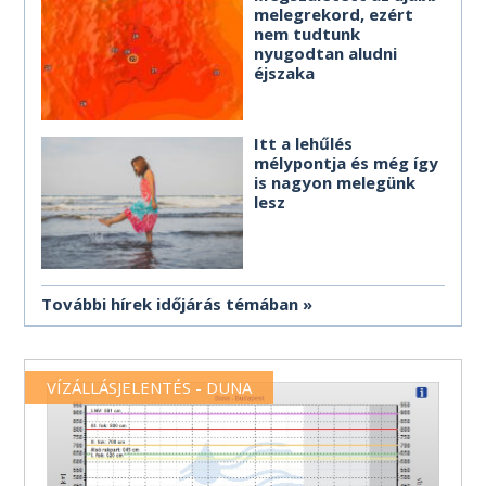
melegrekord, ezért
nem tudtunk
nyugodtan aludni
éjszaka
Itt a lehűlés
mélypontja és még így
is nagyon melegünk
lesz
További hírek időjárás témában
VÍZÁLLÁSJELENTÉS - DUNA