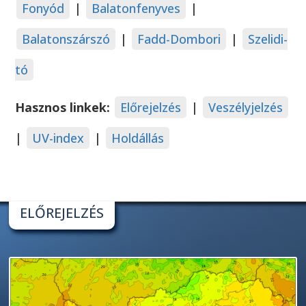
Fonyód
|
Balatonfenyves
|
Balatonszárszó
|
Fadd-Dombori
|
Szelidi-
tó
Hasznos linkek:
Előrejelzés
|
Veszélyjelzés
|
UV-index
|
Holdállás
ELŐREJELZÉS