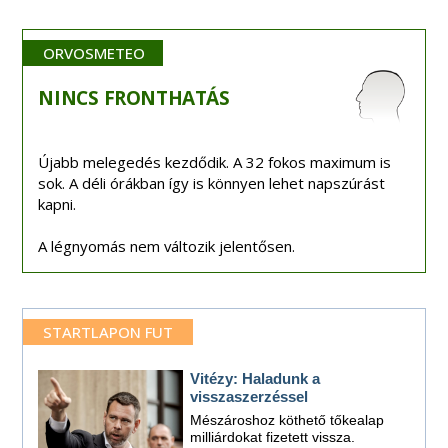
ORVOSMETEO
NINCS
FRONTHATÁS
Újabb melegedés kezdődik. A 32 fokos maximum is
sok. A déli órákban így is könnyen lehet napszúrást
kapni.
A légnyomás nem változik jelentősen.
STARTLAPON FUT
Vitézy: Haladunk a
visszaszerzéssel
Mészároshoz köthető tőkealap
milliárdokat fizetett vissza.