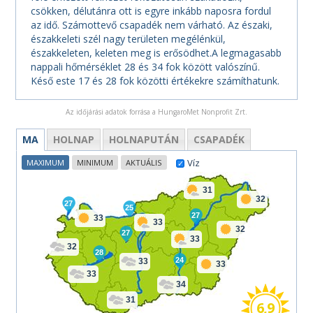
csökken, délutánra ott is egyre inkább naposra fordul
az idő. Számottevő csapadék nem várható. Az északi,
északkeleti szél nagy területen megélénkül,
északkeleten, keleten meg is erősödhet.A legmagasabb
nappali hőmérséklet 28 és 34 fok között valószínű.
Késő este 17 és 28 fok közötti értékekre számíthatunk.
Az időjárási adatok forrása a HungaroMet Nonprofit Zrt.
MA
HOLNAP
HOLNAPUTÁN
CSAPADÉK
Víz
MAXIMUM
MINIMUM
AKTUÁLIS
31
32
27
25
27
33
33
32
27
33
32
28
24
33
33
33
34
31
6,9