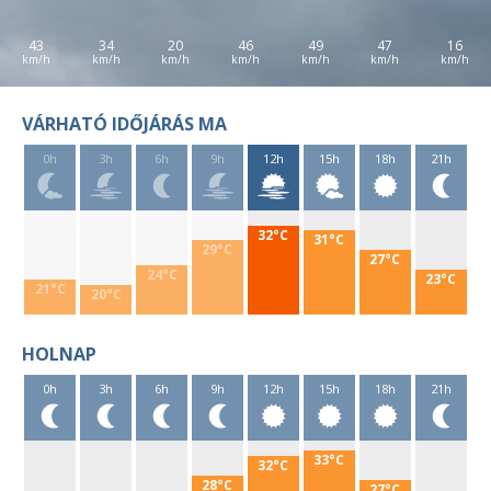
43
34
20
46
49
47
16
VÁRHATÓ IDŐJÁRÁS MA
0h
3h
6h
9h
12h
15h
18h
21h
32°C
31°C
29°C
27°C
24°C
23°C
21°C
20°C
HOLNAP
0h
3h
6h
9h
12h
15h
18h
21h
33°C
32°C
28°C
27°C