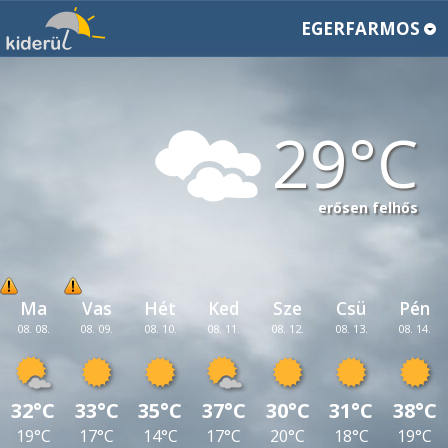
EGERFARMOS
29
erősen felhős
Ma
Vas
Hét
Ked
Sze
Csü
Pén
08. 08.
08. 09.
08. 10.
08. 11.
08. 12.
08. 13.
08. 14.
32°C
33°C
35°C
37°C
30°C
31°C
38°C
19°C
17°C
14°C
17°C
20°C
18°C
19°C