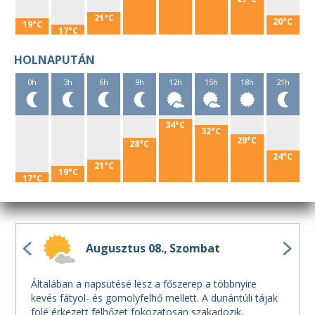
21°C
20°C
19°C
17°C
HOLNAPUTÁN
0h
3h
6h
9h
12h
15h
18h
21h
34°C
32°C
29°C
28°C
24°C
21°C
19°C
17°C
Augusztus 08.
Szombat
Általában a napsütésé lesz a főszerep a többnyire
kevés fátyol- és gomolyfelhő mellett. A dunántúli tájak
fölé érkezett felhőzet fokozatosan szakadozik,