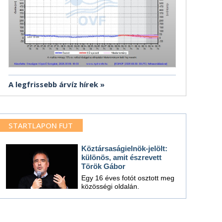
A legfrissebb árvíz hírek
STARTLAPON FUT
Köztársaságielnök-jelölt:
különös, amit észrevett
Török Gábor
Egy 16 éves fotót osztott meg
közösségi oldalán.