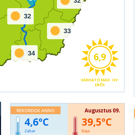
32
32
33
34
6,9
VÁRHATÓ
MAX. UV:
ERŐS
Augusztus 09.
REKORDOK ANNO
4,6
39,5
Zabar
Baja