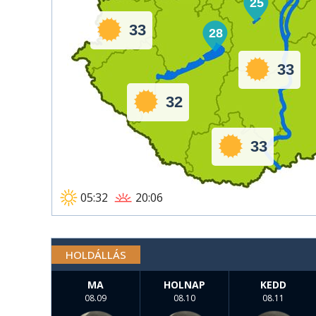
25
33
28
33
32
33
05:32
20:06
HOLDÁLLÁS
MA
HOLNAP
KEDD
08.09
08.10
08.11