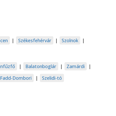
cen
|
Székesfehérvár
|
Szolnok
|
onfűzfő
|
Balatonboglár
|
Zamárdi
|
Fadd-Dombori
|
Szelidi-tó