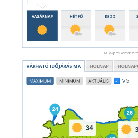
VASÁRNAP
HÉTFŐ
KEDD
Az időjárási adatok for
VÁRHATÓ IDŐJÁRÁS
MA
HOLNAP
HOLNAP
Víz
MAXIMUM
MINIMUM
AKTUÁLIS
24
26
34