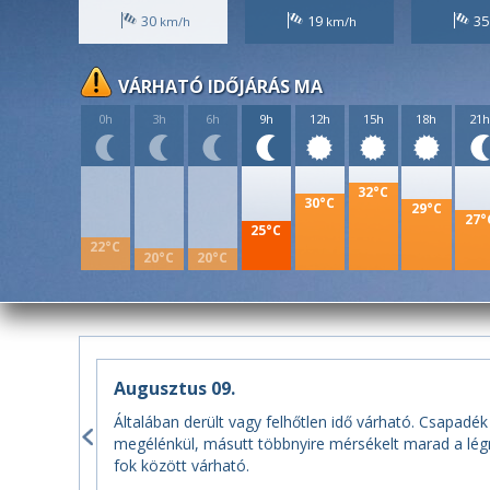
30
19
3
VÁRHATÓ IDŐJÁRÁS MA
0h
3h
6h
9h
12h
15h
18h
21
32°C
30°C
29°C
27°
25°C
22°C
20°C
20°C
Augusztus 09.
Általában derült vagy felhőtlen idő várható. Csapadék
megélénkül, másutt többnyire mérsékelt marad a lég
fok között várható.