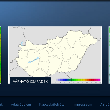
VÁRHATÓ CSAPADÉK
ek
Adatvédelem
Kapcsolatfelvétel
Impresszum
Az idő