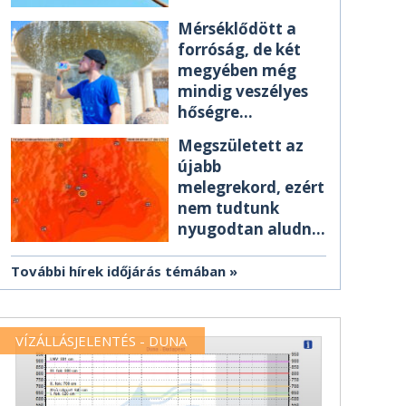
Mérséklődött a
forróság, de két
megyében még
mindig veszélyes
hőségre
figyelmeztetnek
Megszületett az
újabb
melegrekord, ezért
nem tudtunk
nyugodtan aludni
éjszaka
További hírek időjárás témában
VÍZÁLLÁSJELENTÉS - DUNA