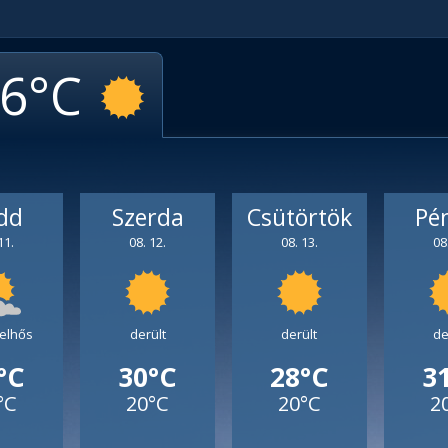
6
dd
Szerda
Csütörtök
Pé
11.
08. 12.
08. 13.
08
felhős
derült
derült
de
°C
30°C
28°C
3
°C
20°C
20°C
2