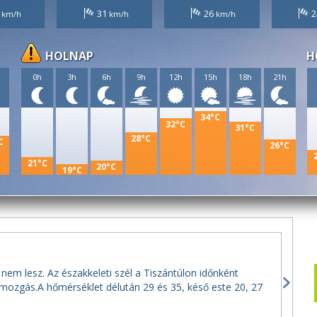
5
31
26
2
HOLNAP
H
h
0h
3h
6h
9h
12h
15h
18h
21h
34°C
32°C
31°C
28°C
C
26°C
21°C
20°C
19°C
 nem lesz. Az északkeleti szél a Tiszántúlon időnként
mozgás.A hőmérséklet délután 29 és 35, késő este 20, 27