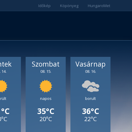
Időkép
Köpönyeg
HungaroMet
ntek
Szombat
Vasárnap
. 14.
08. 15.
08. 16.
rült
napos
borult
1°C
35°C
36°C
0°C
20°C
22°C