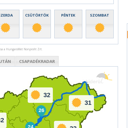
SZERDA
CSÜTÖRTÖK
PÉNTEK
SZOMBAT
rása a HungaroMet Nonprofit Zrt.
UTÁN
CSAPADÉK
RADAR
32
31
26
32
24