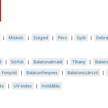
|
Miskolc
|
Szeged
|
Pécs
|
Győr
|
Debre
d
|
Siófok
|
Balatonalmádi
|
Tihany
|
Balat
Fonyód
|
Balatonfenyves
|
Balatonszárszó
|
és
|
UV-index
|
Holdállás