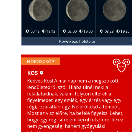
00:48
18:13
02:00
19:00
03:23
19:35
Következő holdtölte
HOROSZKÓP
KOS
Kedves Kos! A mai nap nem a megszokott
KOS
MÉRLEG
lendületedről szól. Hiába ülnél neki a
BIKA
SKORPIÓ
feladataidnak, valami folyton eltereli a
figyelmedet: egy emlék, egy érzés vagy egy
IKREK
NYILAS
régi, lezáratlan ügy. Ne erőltesd a tempót.
Most az visz előre, ha befelé figyelsz. Lehet,
RÁK
BAK
hogy egy régi sérelem kerül felszínre, de ez
nem gyengeség, hanem gyógyulási
OROSZLÁN
VÍZÖNTŐ