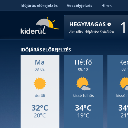
Időjárás előrejelzés
Veszélyjelzés
Hírek
1
HEGYMAGAS
Aktuális Időjárás:
Felhőtlen
IDŐJÁRÁS ELŐREJELZÉS
Ma
Hétfő
Ke
08. 09.
08. 10.
08. 
derült
kissé felhős
kissé 
32°C
34°C
34
20°C
19°C
21