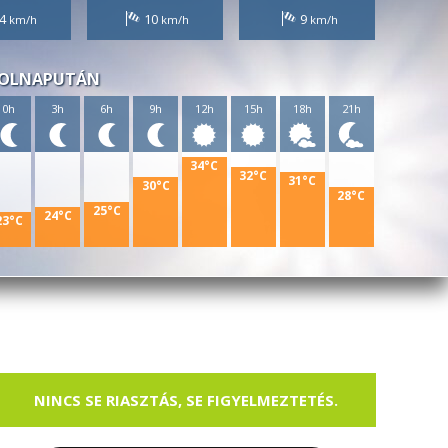
4
10
9
OLNAPUTÁN
0h
3h
6h
9h
12h
15h
18h
21h
34°C
32°C
31°C
30°C
28°C
25°C
24°C
23°C
NINCS SE RIASZTÁS, SE FIGYELMEZTETÉS.