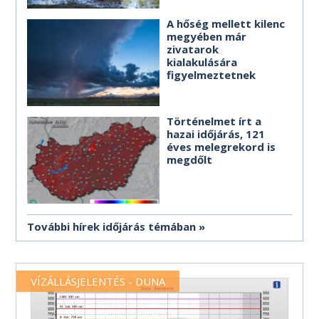
A hőség mellett kilenc
megyében már
zivatarok
kialakulására
figyelmeztetnek
Történelmet írt a
hazai időjárás, 121
éves melegrekord is
megdőlt
További hírek időjárás témában
VÍZÁLLÁSJELENTÉS - DUNA