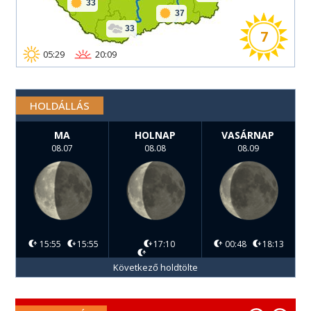
33
37
33
7
05:29
20:09
HOLDÁLLÁS
MA
HOLNAP
VASÁRNAP
08.07
08.08
08.09
15:55
15:55
17:10
00:48
18:13
Következő holdtölte