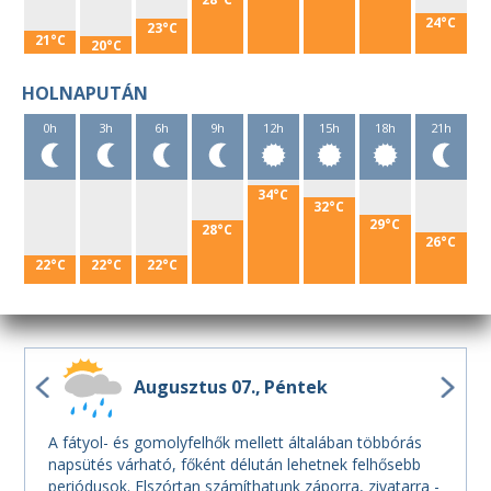
24°C
23°C
21°C
20°C
HOLNAPUTÁN
0h
3h
6h
9h
12h
15h
18h
21h
34°C
32°C
29°C
28°C
26°C
22°C
22°C
22°C
Augusztus 07.
Péntek
A fátyol- és gomolyfelhők mellett általában többórás
napsütés várható, főként délután lehetnek felhősebb
periódusok. Elszórtan számíthatunk záporra, zivatarra -