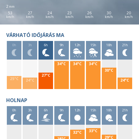
2
53
27
24
23
26
30
20
VÁRHATÓ IDŐJÁRÁS MA
0h
3h
6h
9h
12h
15h
18h
21h
34°C
34°C
34°C
30°C
27°C
25°C
24°C
24°C
HOLNAP
0h
3h
6h
9h
12h
15h
18h
21h
33°C
32°C
29°C
28°C