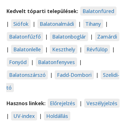
Kedvelt tóparti települések:
Balatonfüred
|
Siófok
|
Balatonalmádi
|
Tihany
|
Balatonfűzfő
|
Balatonboglár
|
Zamárdi
|
Balatonlelle
|
Keszthely
|
Révfülöp
|
Fonyód
|
Balatonfenyves
|
Balatonszárszó
|
Fadd-Dombori
|
Szelidi-
tó
Hasznos linkek:
Előrejelzés
|
Veszélyjelzés
|
UV-index
|
Holdállás