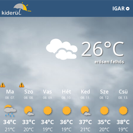
IGAR
26
erősen felhős
Ma
Szo
Vas
Hét
Ked
Sze
Csü
08. 07.
08. 08.
08. 09.
08. 10.
08. 11.
08. 12.
08. 13.
34°C
33°C
34°C
36°C
37°C
35°C
38°C
21°C
20°C
19°C
19°C
21°C
20°C
19°C