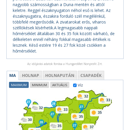
nagyobb számosságban a Duna mentén és attól
keletre. Reggel északnyugaton néhol eső is lehet. Az
északnyugatira, északira forduló szél megélénkül,
többfelé megerősödik. A zivatarokat erős, viharos
széllökések kísérhetik.A legmagasabb nappali
hőmérséklet általában 30 és 35 fok között várható, de
délkeleten ennél néhány fokkal magasabb értékek is
lesznek. Késő estére 19 és 27 fok közé csökken a
hőmérséklet.
Az időjárási adatok forrása a HungaroMet Nonprofit Zrt.
MA
HOLNAP
HOLNAPUTÁN
CSAPADÉK
Víz
MAXIMUM
MINIMUM
AKTUÁLIS
32
33
27
28
27
32
33
35
27
35
30
28
27
35
37