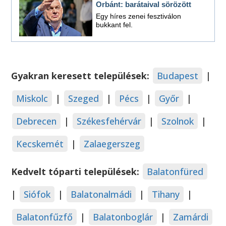
Orbánt: barátaival sörözött
Egy híres zenei fesztiválon
bukkant fel.
Gyakran keresett települések:
Budapest
|
Miskolc
|
Szeged
|
Pécs
|
Győr
|
Debrecen
|
Székesfehérvár
|
Szolnok
|
Kecskemét
|
Zalaegerszeg
Kedvelt tóparti települések:
Balatonfüred
|
Siófok
|
Balatonalmádi
|
Tihany
|
Balatonfűzfő
|
Balatonboglár
|
Zamárdi