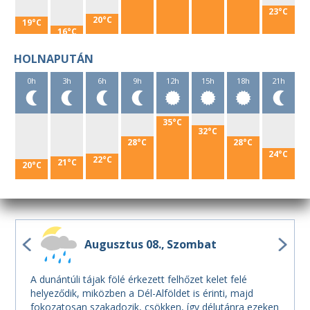
23°C
20°C
19°C
16°C
HOLNAPUTÁN
0h
3h
6h
9h
12h
15h
18h
21h
35°C
32°C
28°C
28°C
24°C
22°C
21°C
20°C
Augusztus 08.
Szombat
A dunántúli tájak fölé érkezett felhőzet kelet felé
helyeződik, miközben a Dél-Alföldet is érinti, majd
fokozatosan szakadozik, csökken, így délutánra ezeken