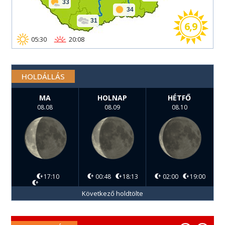
33
34
31
6,9
05:30
20:08
HOLDÁLLÁS
MA
HOLNAP
HÉTFŐ
08.08
08.09
08.10
17:10
00:48
18:13
02:00
19:00
Következő holdtölte