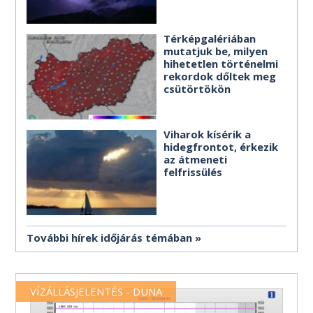
Térképgalériában
mutatjuk be, milyen
hihetetlen történelmi
rekordok dőltek meg
csütörtökön
Viharok kísérik a
hidegfrontot, érkezik
az átmeneti
felfrissülés
További hírek időjárás témában
VÍZÁLLÁSJELENTÉS - DUNA