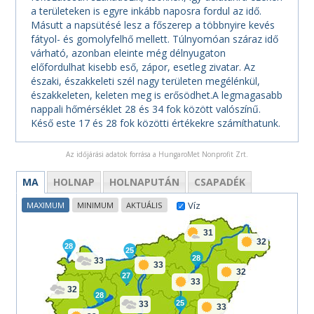
a területeken is egyre inkább naposra fordul az idő.
Másutt a napsütésé lesz a főszerep a többnyire kevés
fátyol- és gomolyfelhő mellett. Túlnyomóan száraz idő
várható, azonban eleinte még délnyugaton
előfordulhat kisebb eső, zápor, esetleg zivatar. Az
északi, északkeleti szél nagy területen megélénkül,
északkeleten, keleten meg is erősödhet.A legmagasabb
nappali hőmérséklet 28 és 34 fok között valószínű.
Késő este 17 és 28 fok közötti értékekre számíthatunk.
Az időjárási adatok forrása a HungaroMet Nonprofit Zrt.
MA
HOLNAP
HOLNAPUTÁN
CSAPADÉK
Víz
MAXIMUM
MINIMUM
AKTUÁLIS
31
32
28
25
28
33
33
32
27
33
32
28
25
33
33