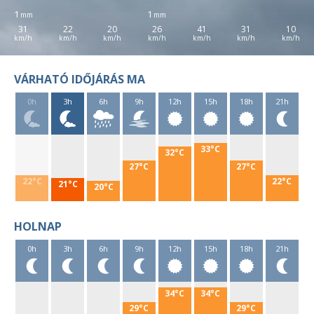
1
1
31
22
20
26
41
31
10
VÁRHATÓ IDŐJÁRÁS MA
0h
3h
6h
9h
12h
15h
18h
21h
33°C
32°C
27°C
27°C
22°C
22°C
21°C
20°C
HOLNAP
0h
3h
6h
9h
12h
15h
18h
21h
34°C
34°C
29°C
29°C