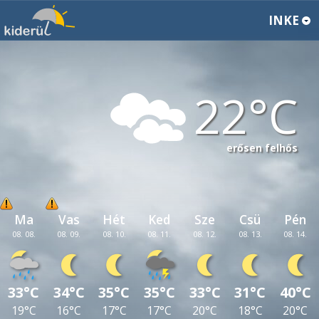
INKE
22
erősen felhős
Ma
Vas
Hét
Ked
Sze
Csü
Pén
08. 08.
08. 09.
08. 10.
08. 11.
08. 12.
08. 13.
08. 14.
33°C
34°C
35°C
35°C
33°C
31°C
40°C
19°C
16°C
17°C
17°C
20°C
18°C
20°C