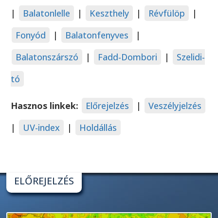
|
Balatonlelle
|
Keszthely
|
Révfülöp
|
Fonyód
|
Balatonfenyves
|
Balatonszárszó
|
Fadd-Dombori
|
Szelidi-
tó
Hasznos linkek:
Előrejelzés
|
Veszélyjelzés
|
UV-index
|
Holdállás
ELŐREJELZÉS