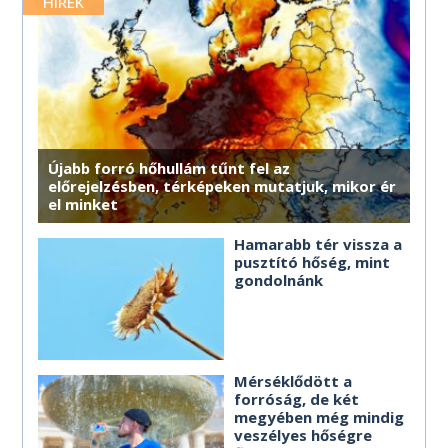
merre érdemes haladnod.
HÍREK
MÉG TÖBB HOROSZKÓP
MÉG TÖBB HOROSZKÓP
MÉG TÖBB HOROSZKÓP
MÉG TÖBB HOROSZKÓP
MÉG TÖBB HOROSZKÓP
MÉG TÖBB HOROSZKÓP
Újabb forró hőhullám tűnt fel az
előrejelzésben, térképeken mutatjuk, mikor ér
el minket
Hamarabb tér vissza a
pusztító hőség, mint
gondolnánk
Mérséklődött a
forróság, de két
megyében még mindig
veszélyes hőségre