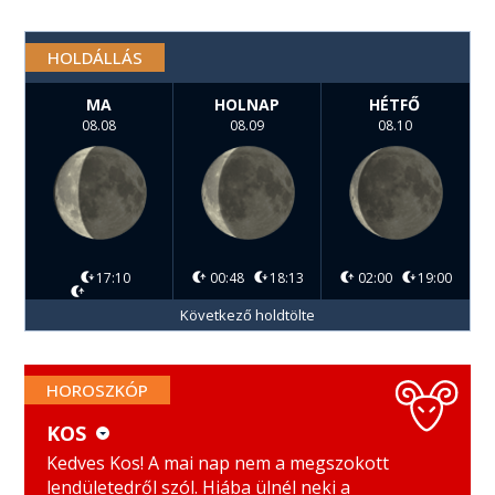
HOLDÁLLÁS
MA
HOLNAP
HÉTFŐ
08.08
08.09
08.10
17:10
00:48
18:13
02:00
19:00
Következő holdtölte
HOROSZKÓP
KOS
KOS
MÉRLEG
Kedves Kos! A mai nap nem a megszokott
lendületedről szól. Hiába ülnél neki a
BIKA
SKORPIÓ