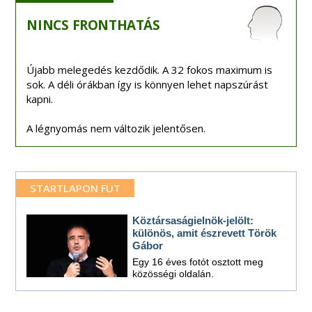
NINCS
FRONTHATÁS
Újabb melegedés kezdődik. A 32 fokos maximum is
sok. A déli órákban így is könnyen lehet napszúrást
kapni.
A légnyomás nem változik jelentősen.
STARTLAPON FUT
Köztársaságielnök-jelölt:
különös, amit észrevett Török
Gábor
Egy 16 éves fotót osztott meg
közösségi oldalán.