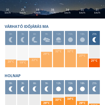
31
25
18
38
34
35
31
VÁRHATÓ IDŐJÁRÁS MA
0h
3h
6h
9h
12h
15h
18h
21h
32°C
32°C
29°C
27°C
22°C
21°C
20°C
19°C
HOLNAP
0h
3h
6h
9h
12h
15h
18h
21h
34°C
33°C
29°C
29°C