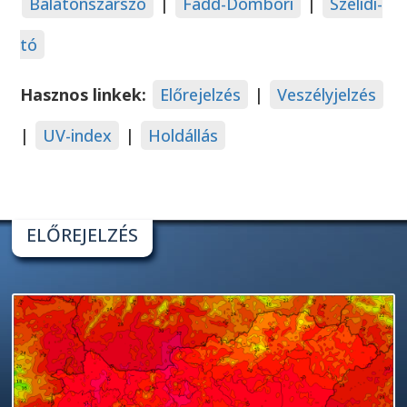
Balatonszárszó
|
Fadd-Dombori
|
Szelidi-
tó
Hasznos linkek:
Előrejelzés
|
Veszélyjelzés
|
UV-index
|
Holdállás
ELŐREJELZÉS