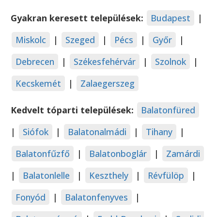
Gyakran keresett települések:
Budapest
|
Miskolc
|
Szeged
|
Pécs
|
Győr
|
Debrecen
|
Székesfehérvár
|
Szolnok
|
Kecskemét
|
Zalaegerszeg
Kedvelt tóparti települések:
Balatonfüred
|
Siófok
|
Balatonalmádi
|
Tihany
|
Balatonfűzfő
|
Balatonboglár
|
Zamárdi
|
Balatonlelle
|
Keszthely
|
Révfülöp
|
Fonyód
|
Balatonfenyves
|