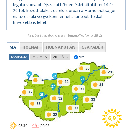
legalacsonyabb éjszakai hőmérséklet általában 14 és
20 fok között alakul, de elsősorban a Homokhátságon
és az északi völgyekben ennél akár több fokkal
hűvösebb is lehet.
Az időjárási adatok forrása a HungaroMet Nonprofit Zrt.
MA
HOLNAP
HOLNAPUTÁN
CSAPADÉK
Víz
MAXIMUM
MINIMUM
AKTUÁLIS
30
29
27
25
27
34
32
31
27
31
32
28
24
32
33
33
33
32
6,9
05:30
20:08