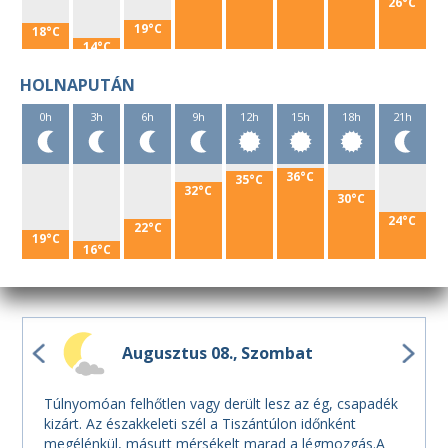
26°C
19°C
18°C
14°C
HOLNAPUTÁN
0h
3h
6h
9h
12h
15h
18h
21h
36°C
35°C
32°C
30°C
24°C
22°C
19°C
16°C
Augusztus 08.
Szombat
Túlnyomóan felhőtlen vagy derült lesz az ég, csapadék
kizárt. Az északkeleti szél a Tiszántúlon időnként
megélénkül, másutt mérsékelt marad a légmozgás.A