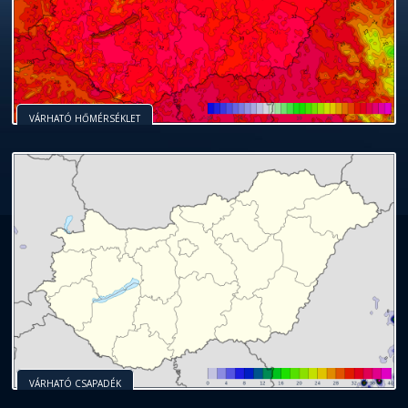
VÁRHATÓ HŐMÉRSÉKLET
VÁRHATÓ CSAPADÉK