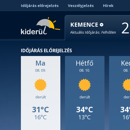
Időjárás előrejelzés
Veszélyjelzés
Hírek
2
KEMENCE
Aktuális Időjárás:
Felhőtlen
IDŐJÁRÁS ELŐREJELZÉS
Ma
Hétfő
Ke
08. 09.
08. 10.
08. 
derült
derült
der
31°C
34°C
34
16°C
13°C
16