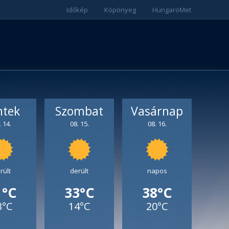
Időkép
Köpönyeg
HungaroMet
ntek
Szombat
Vasárnap
. 14.
08. 15.
08. 16.
rült
derült
napos
1°C
33°C
38°C
3°C
14°C
20°C