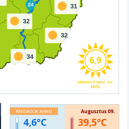
24
31
32
32
34
6,9
VÁRHATÓ
MAX. UV:
ERŐS
Augusztus 09.
REKORDOK ANNO
4,6
39,5