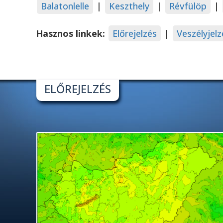
Balatonlelle
|
Keszthely
|
Révfülöp
|
Hasznos linkek:
Előrejelzés
|
Veszélyjelz
ELŐREJELZÉS