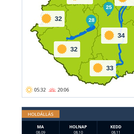
25
32
28
34
32
33
05:32
20:06
HOLDÁLLÁS
MA
HOLNAP
KEDD
08.09
08.10
08.11