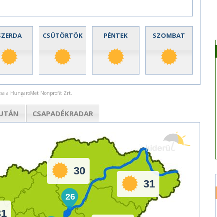
SZERDA
CSÜTÖRTÖK
PÉNTEK
SZOMBAT
rása a HungaroMet Nonprofit Zrt.
UTÁN
CSAPADÉK
RADAR
30
31
26
31