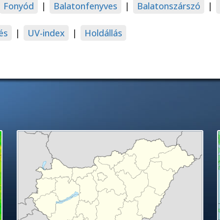
Fonyód
|
Balatonfenyves
|
Balatonszárszó
|
és
|
UV-index
|
Holdállás