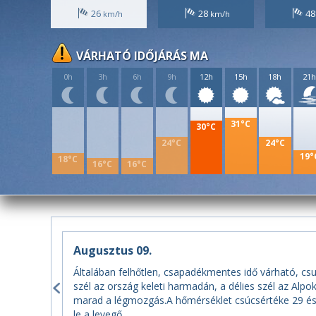
26
28
4
VÁRHATÓ IDŐJÁRÁS MA
0h
3h
6h
9h
12h
15h
18h
21
31°C
30°C
24°C
24°C
19°
18°C
16°C
16°C
Augusztus 09.
Általában felhőtlen, csapadékmentes idő várható, csu
szél az ország keleti harmadán, a délies szél az Alp
marad a légmozgás.A hőmérséklet csúcsértéke 29 és 
le a levegő.