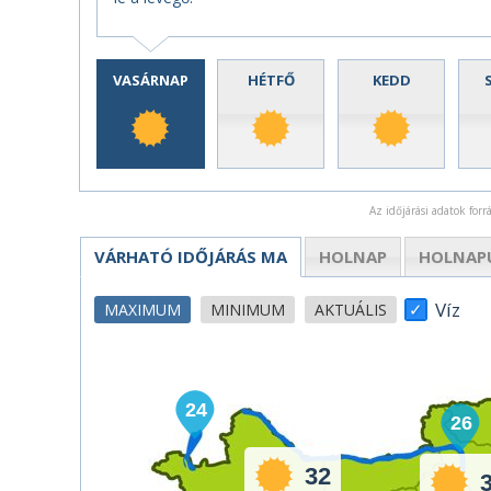
VASÁRNAP
HÉTFŐ
KEDD
Az időjárási adatok for
VÁRHATÓ IDŐJÁRÁS
MA
HOLNAP
HOLNAP
Víz
MAXIMUM
MINIMUM
AKTUÁLIS
24
26
32