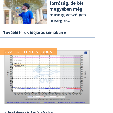
forróság, de két
megyében még
mindig veszélyes
hőségre
figyelmeztetnek
További hírek időjárás témában
VÍZÁLLÁSJELENTÉS - DUNA
A legfrissebb árvíz hírek