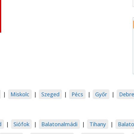
|
Miskolc
|
Szeged
|
Pécs
|
Győr
|
Debre
d
|
Siófok
|
Balatonalmádi
|
Tihany
|
Balat