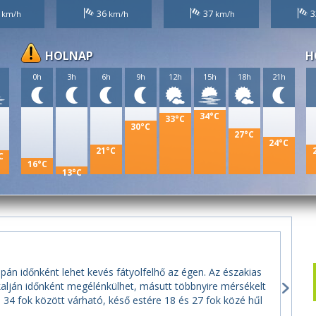
8
36
37
3
HOLNAP
H
h
0h
3h
6h
9h
12h
15h
18h
21h
34°C
33°C
30°C
27°C
24°C
21°C
C
16°C
13°C
pán időnként lehet kevés fátyolfelhő az égen. Az északias
okalján időnként megélénkülhet, másutt többnyire mérsékelt
34 fok között várható, késő estére 18 és 27 fok közé hűl