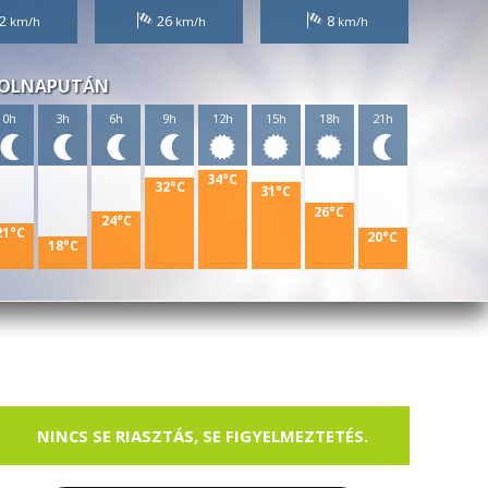
2
26
8
OLNAPUTÁN
0h
3h
6h
9h
12h
15h
18h
21h
34°C
32°C
31°C
26°C
24°C
21°C
20°C
18°C
NINCS SE RIASZTÁS, SE FIGYELMEZTETÉS.