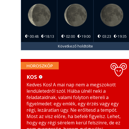
00:48
18:13
02:00
19:00
03:23
19:35
Következő holdtölte
HOROSZKÓP
KOS
Kedves Kos! A mai nap nem a megszokott
KOS
MÉRLEG
lendületedről szól. Hiába ülnél neki a
BIKA
SKORPIÓ
feladataidnak, valami folyton eltereli a
figyelmedet: egy emlék, egy érzés vagy egy
IKREK
NYILAS
régi, lezáratlan ügy. Ne erőltesd a tempót.
Most az visz előre, ha befelé figyelsz. Lehet,
RÁK
BAK
hogy egy régi sérelem kerül felszínre, de ez