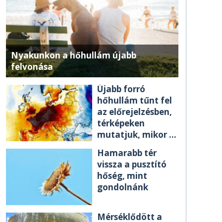
Nyakunkon a hőhullám újabb
felvonása
Újabb forró
hőhullám tűnt fel
az előrejelzésben,
térképeken
mutatjuk, mikor ér
el minket
Hamarabb tér
vissza a pusztító
hőség, mint
gondolnánk
Mérséklődött a