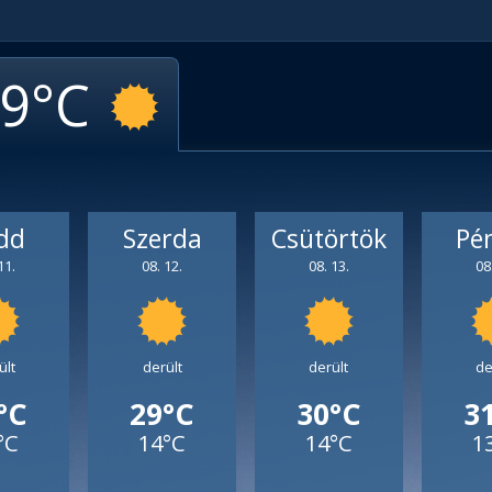
9
dd
Szerda
Csütörtök
Pé
11.
08. 12.
08. 13.
08
ült
derült
derült
de
°C
29°C
30°C
3
°C
14°C
14°C
1