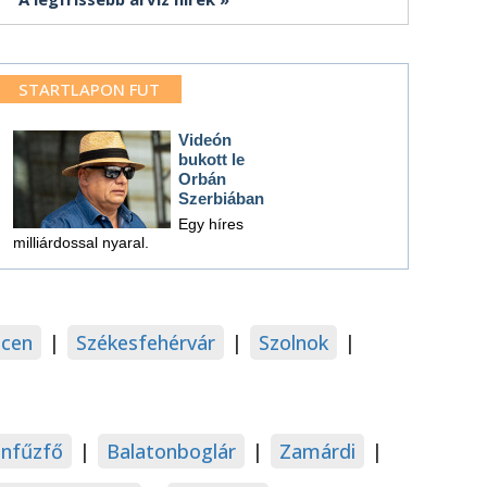
STARTLAPON FUT
Videón
bukott le
Orbán
Szerbiában
Egy híres
milliárdossal nyaral.
cen
|
Székesfehérvár
|
Szolnok
|
onfűzfő
|
Balatonboglár
|
Zamárdi
|