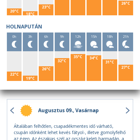
26°C
23°C
20°C
18°C
HOLNAPUTÁN
0h
3h
6h
9h
12h
15h
18h
21h
35°C
34°C
32°C
31°C
27°C
26°C
22°C
19°C
Augusztus 09.
Vasárnap
Általában felhőtlen, csapadékmentes idő várható,
csupán időnként lehet kevés fátyol-, illetve gomolyfelhő
az égen. Az északias szél az ország keleti harmadán, a