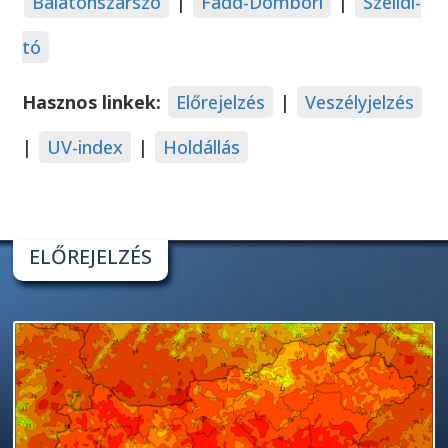
Balatonszárszó
|
Fadd-Dombori
|
Szelidi-
tó
Hasznos linkek:
Előrejelzés
|
Veszélyjelzés
|
UV-index
|
Holdállás
ELŐREJELZÉS