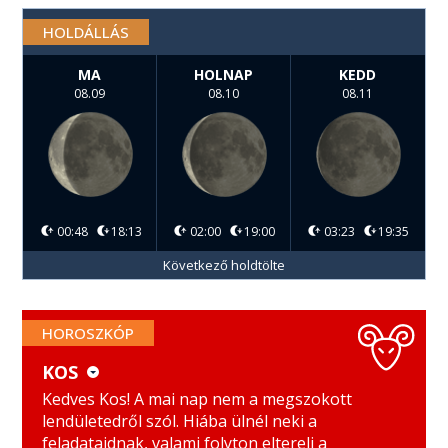
HOLDÁLLÁS
MA
HOLNAP
KEDD
08.09
08.10
08.11
00:48
18:13
02:00
19:00
03:23
19:35
Következő holdtölte
HOROSZKÓP
KOS
KOS
MÉRLEG
Kedves Kos! A mai nap nem a megszokott
lendületedről szól. Hiába ülnél neki a
BIKA
SKORPIÓ
feladataidnak, valami folyton eltereli a