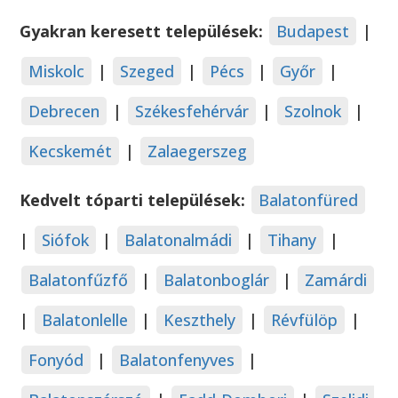
Gyakran keresett települések:
Budapest
|
Miskolc
|
Szeged
|
Pécs
|
Győr
|
Debrecen
|
Székesfehérvár
|
Szolnok
|
Kecskemét
|
Zalaegerszeg
Kedvelt tóparti települések:
Balatonfüred
|
Siófok
|
Balatonalmádi
|
Tihany
|
Balatonfűzfő
|
Balatonboglár
|
Zamárdi
|
Balatonlelle
|
Keszthely
|
Révfülöp
|
Fonyód
|
Balatonfenyves
|