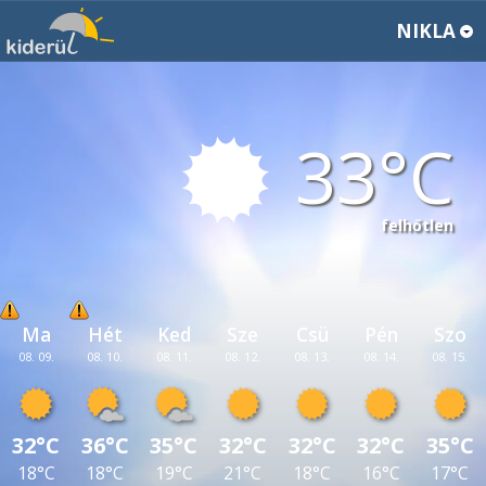
NIKLA
33
felhőtlen
Ma
Hét
Ked
Sze
Csü
Pén
Szo
08. 09.
08. 10.
08. 11.
08. 12.
08. 13.
08. 14.
08. 15.
32°C
36°C
35°C
32°C
32°C
32°C
35°C
18°C
18°C
19°C
21°C
18°C
16°C
17°C