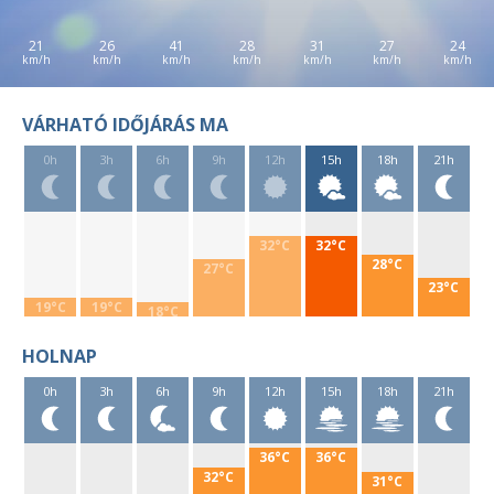
21
26
41
28
31
27
24
VÁRHATÓ IDŐJÁRÁS MA
0h
3h
6h
9h
12h
15h
18h
21h
32°C
32°C
28°C
27°C
23°C
19°C
19°C
18°C
HOLNAP
0h
3h
6h
9h
12h
15h
18h
21h
36°C
36°C
32°C
31°C