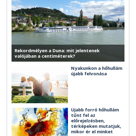
MÉG TÖBB HOROSZKÓP
Rekordmélyen a Duna: mit jelentenek
valójában a centiméterek?
Nyakunkon a hőhullám
újabb felvonása
Újabb forró hőhullám
tűnt fel az
előrejelzésben,
térképeken mutatjuk,
mikor ér el minket