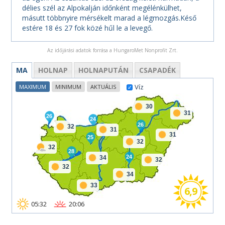
délies szél az Alpokalján időnként megélénkülhet,
másutt többnyire mérsékelt marad a légmozgás.Késő
estére 18 és 27 fok közé hűl le a levegő.
Az időjárási adatok forrása a HungaroMet Nonprofit Zrt.
MA
HOLNAP
HOLNAPUTÁN
CSAPADÉK
Víz
MAXIMUM
MINIMUM
AKTUÁLIS
30
31
26
24
26
32
31
31
25
32
32
28
24
34
32
32
34
33
6,9
05:32
20:06