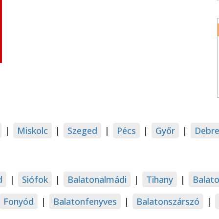
|
Miskolc
|
Szeged
|
Pécs
|
Győr
|
Debre
d
|
Siófok
|
Balatonalmádi
|
Tihany
|
Balat
Fonyód
|
Balatonfenyves
|
Balatonszárszó
|