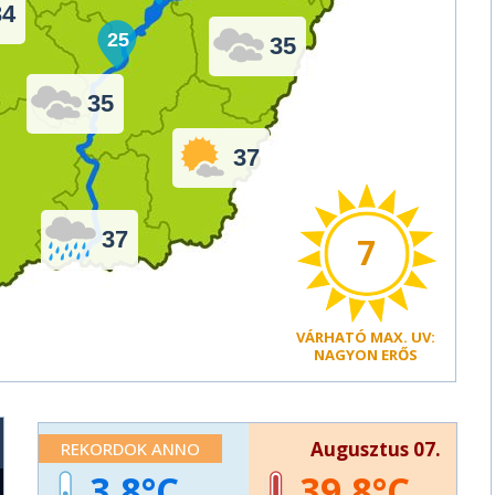
34
25
35
35
37
37
7
VÁRHATÓ
MAX. UV:
NAGYON ERŐS
Augusztus 07.
REKORDOK ANNO
3,8
39,8