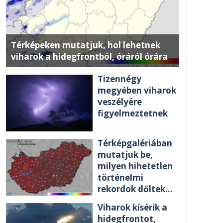
Térképeken mutatjuk, hol lehetnek
viharok a hidegfrontból, óráról órára
Tizennégy
megyében viharok
veszélyére
figyelmeztetnek
Térképgalériában
mutatjuk be,
milyen hihetetlen
történelmi
rekordok dőltek
meg csütörtökön
Viharok kísérik a
hidegfrontot,