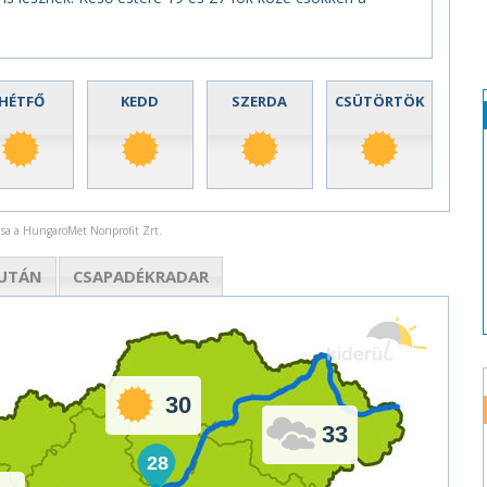
HÉTFŐ
KEDD
SZERDA
CSÜTÖRTÖK
rása a HungaroMet Nonprofit Zrt.
UTÁN
CSAPADÉK
RADAR
30
33
28