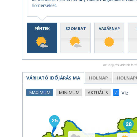
hőmérséklet.
PÉNTEK
SZOMBAT
VASÁRNAP
Az időjárási adatok for
VÁRHATÓ IDŐJÁRÁS
MA
HOLNAP
HOLNAP
Víz
MAXIMUM
MINIMUM
AKTUÁLIS
25
28