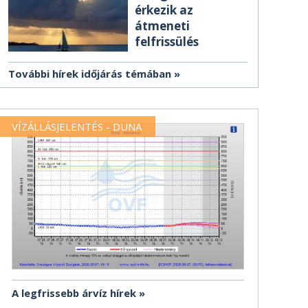
érkezik az
átmeneti
felfrissülés
További hírek időjárás témában
VÍZÁLLÁSJELENTÉS - DUNA
A legfrissebb árvíz hírek