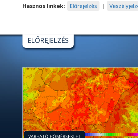
Hasznos linkek:
Előrejelzés
|
Veszélyjelz
ELŐREJELZÉS
VÁRHATÓ HŐMÉRSÉKLET