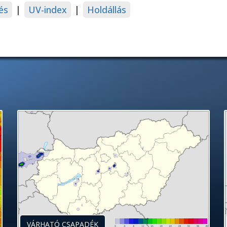
és
|
UV-index
|
Holdállás
VÁRHATÓ CSAPADÉK