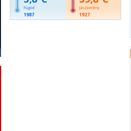
Fügöd
Jászberény
1987
1927