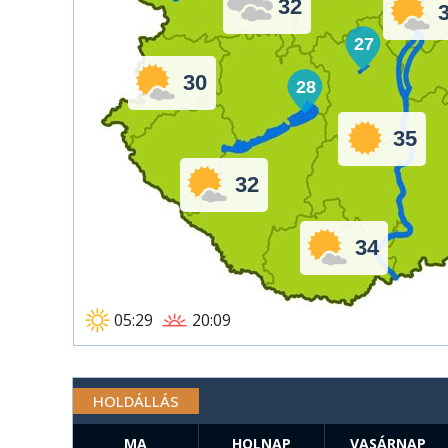
32
27
30
28
35
32
34
05:29
20:09
HOLDÁLLÁS
MA
HOLNAP
VASÁRNAP