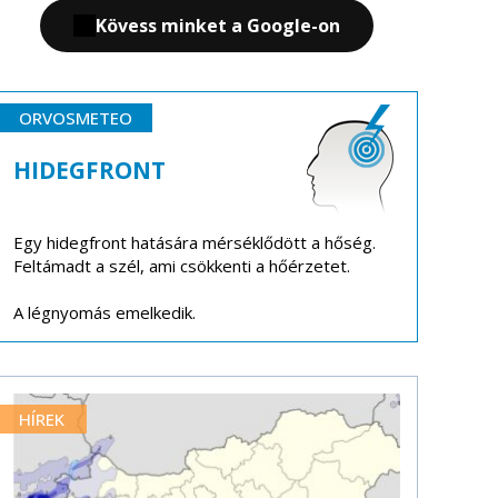
Kövess minket a Google-on
ORVOSMETEO
HIDEGFRONT
Egy hidegfront hatására mérséklődött a hőség.
Feltámadt a szél, ami csökkenti a hőérzetet.
A légnyomás emelkedik.
HÍREK