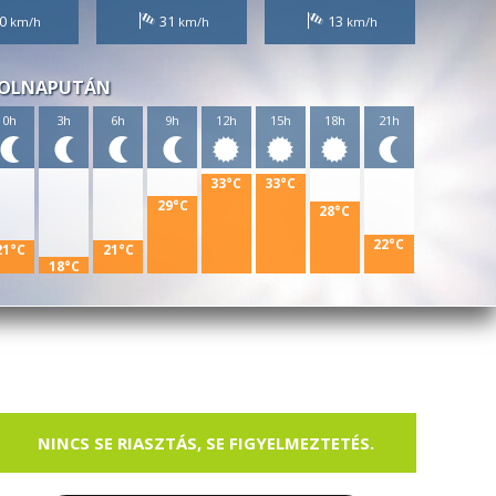
0
31
13
OLNAPUTÁN
0h
3h
6h
9h
12h
15h
18h
21h
33°C
33°C
29°C
28°C
22°C
21°C
21°C
18°C
NINCS SE RIASZTÁS, SE FIGYELMEZTETÉS.