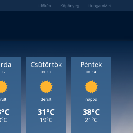
Időkép
Köpönyeg
HungaroMet
erda
Csütörtök
Péntek
. 12.
08. 13.
08. 14.
rült
derült
napos
3°C
31°C
38°C
0°C
19°C
21°C