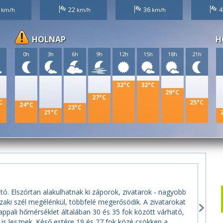
2
22
36
4
HOLNAP
H
h
0h
3h
6h
9h
12h
15h
18h
21h
32°C
32°C
29°C
27°C
C
25°C
24°C
23°C
21°C
tó. Elszórtan alakulhatnak ki záporok, zivatarok - nagyobb
zaki szél megélénkül, többfelé megerősödik. A zivatarokat
appali hőmérséklet általában 30 és 35 fok között várható,
is lesznek. Késő estére 19 és 27 fok közé csökken a