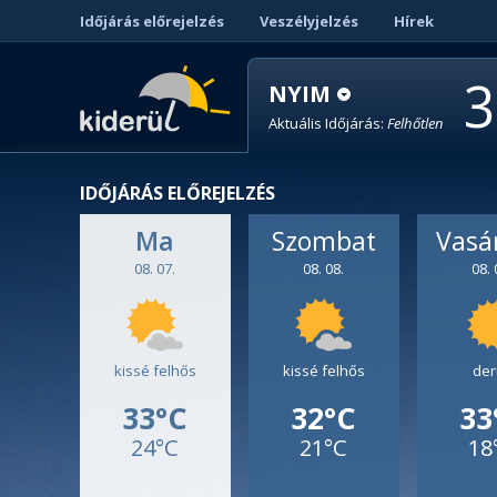
Időjárás előrejelzés
Veszélyjelzés
Hírek
3
NYIM
Aktuális Időjárás:
Felhőtlen
IDŐJÁRÁS ELŐREJELZÉS
Ma
Szombat
Vasá
08. 07.
08. 08.
08. 
kissé felhős
kissé felhős
der
33°C
32°C
33
24°C
21°C
18