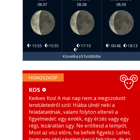
08.07
08.08
08.09
15:55
15:55
17:10
00:48
18:13
Következő holdtölte
HOROSZKÓP
KOS
Kedves Kos! A mai nap nem a megszokott
KOS
MÉRLEG
lendületedről szól. Hiába ülnél neki a
BIKA
SKORPIÓ
feladataidnak, valami folyton eltereli a
figyelmedet: egy emlék, egy érzés vagy egy
IKREK
NYILAS
régi, lezáratlan ügy. Ne erőltesd a tempót.
Most az visz előre, ha befelé figyelsz. Lehet,
RÁK
BAK
hogy egy régi sérelem kerül felszínre, de ez