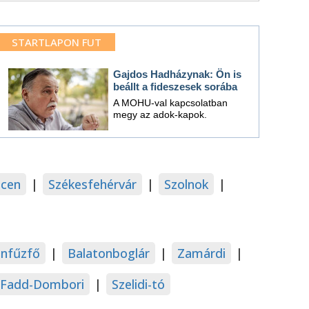
STARTLAPON FUT
Gajdos Hadházynak: Ön is
beállt a fideszesek sorába
A MOHU-val kapcsolatban
megy az adok-kapok.
cen
|
Székesfehérvár
|
Szolnok
|
onfűzfő
|
Balatonboglár
|
Zamárdi
|
Fadd-Dombori
|
Szelidi-tó