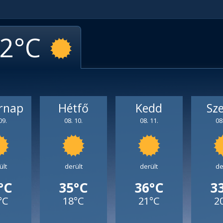
2
rnap
Hétfő
Kedd
Sz
09.
08. 10.
08. 11.
08
ült
derült
derült
de
°C
35°C
36°C
3
°C
18°C
21°C
2