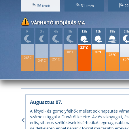
56
31
2
VÁRHATÓ IDŐJÁRÁS MA
0h
3h
6h
9h
12h
15h
18h
21
33°C
30°C
30°C
28°C
26°C
25°C
25°
24°C
Augusztus 07.
A fátyol- és gomolyfelhők mellett sok napsütés várha
számossággal a Dunától keletre. Az északnyugati, és
erős, viharos széllökések kísérhetik.A legmagasabb n
de délkeleten ennél néhány fokkal magasabb értékek 