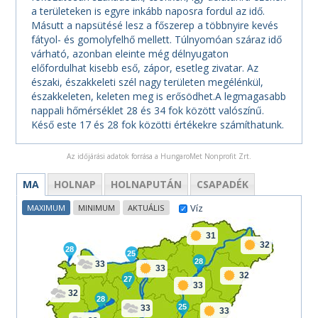
a területeken is egyre inkább naposra fordul az idő.
Másutt a napsütésé lesz a főszerep a többnyire kevés
fátyol- és gomolyfelhő mellett. Túlnyomóan száraz idő
várható, azonban eleinte még délnyugaton
előfordulhat kisebb eső, zápor, esetleg zivatar. Az
északi, északkeleti szél nagy területen megélénkül,
északkeleten, keleten meg is erősödhet.A legmagasabb
nappali hőmérséklet 28 és 34 fok között valószínű.
Késő este 17 és 28 fok közötti értékekre számíthatunk.
Az időjárási adatok forrása a HungaroMet Nonprofit Zrt.
MA
HOLNAP
HOLNAPUTÁN
CSAPADÉK
Víz
MAXIMUM
MINIMUM
AKTUÁLIS
31
32
28
25
28
33
33
32
27
33
32
28
25
33
33