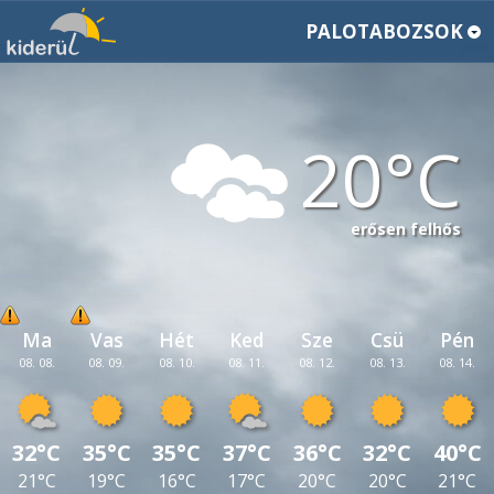
PALOTABOZSOK
20
erősen felhős
Ma
Vas
Hét
Ked
Sze
Csü
Pén
08. 08.
08. 09.
08. 10.
08. 11.
08. 12.
08. 13.
08. 14.
32°C
35°C
35°C
37°C
36°C
32°C
40°C
21°C
19°C
16°C
17°C
20°C
20°C
21°C