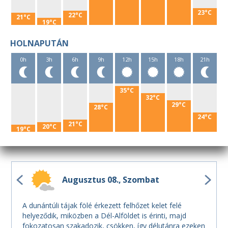
23°C
22°C
21°C
19°C
HOLNAPUTÁN
0h
3h
6h
9h
12h
15h
18h
21h
35°C
32°C
29°C
28°C
24°C
21°C
20°C
19°C
Augusztus 08.
Szombat
A dunántúli tájak fölé érkezett felhőzet kelet felé
helyeződik, miközben a Dél-Alföldet is érinti, majd
fokozatosan szakadozik, csökken, így délutánra ezeken