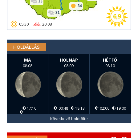
33
34
31
6,9
05:30
20:08
HOLDÁLLÁS
MA
HOLNAP
HÉTFŐ
08.08
08.09
08.10
17:10
00:48
18:13
02:00
19:00
Következő holdtölte