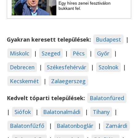
Egy híres zenei fesztiválon
bukkant fel.
Gyakran keresett települések:
Budapest
|
Miskolc
|
Szeged
|
Pécs
|
Győr
|
Debrecen
|
Székesfehérvár
|
Szolnok
|
Kecskemét
|
Zalaegerszeg
Kedvelt tóparti települések:
Balatonfüred
|
Siófok
|
Balatonalmádi
|
Tihany
|
Balatonfűzfő
|
Balatonboglár
|
Zamárdi