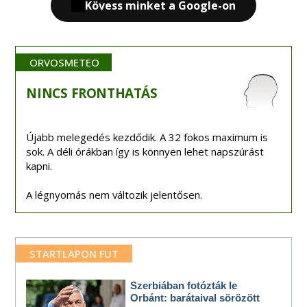
Kövess minket a Google-on
ORVOSMETEO
NINCS
FRONTHATÁS
Újabb melegedés kezdődik. A 32 fokos maximum is
sok. A déli órákban így is könnyen lehet napszúrást
kapni.
A légnyomás nem változik jelentősen.
STARTLAPON FUT
Szerbiában fotózták le
Orbánt: barátaival sörözött