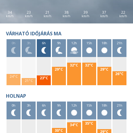
34
23
21
38
39
37
22
VÁRHATÓ IDŐJÁRÁS MA
0h
3h
6h
9h
12h
15h
18h
21h
32°C
32°C
29°C
29°C
26°C
24°C
23°C
21°C
HOLNAP
0h
3h
6h
9h
12h
15h
18h
21h
35°C
34°C
30°C
29°C