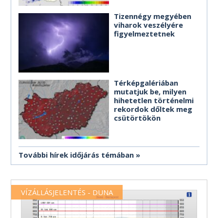
Tizennégy megyében
viharok veszélyére
figyelmeztetnek
Térképgalériában
mutatjuk be, milyen
hihetetlen történelmi
rekordok dőltek meg
csütörtökön
További hírek időjárás témában
VÍZÁLLÁSJELENTÉS - DUNA