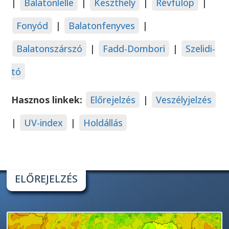
|
Balatonlelle
|
Keszthely
|
Révfülöp
|
Fonyód
|
Balatonfenyves
|
Balatonszárszó
|
Fadd-Dombori
|
Szelidi-
tó
Hasznos linkek:
Előrejelzés
|
Veszélyjelzés
|
UV-index
|
Holdállás
ELŐREJELZÉS