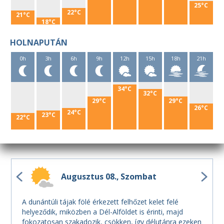
25°C
22°C
21°C
18°C
HOLNAPUTÁN
0h
3h
6h
9h
12h
15h
18h
21h
34°C
32°C
29°C
29°C
26°C
24°C
23°C
22°C
Augusztus 08.
Szombat
A dunántúli tájak fölé érkezett felhőzet kelet felé
helyeződik, miközben a Dél-Alföldet is érinti, majd
fokozatosan szakadozik, csökken, így délutánra ezeken