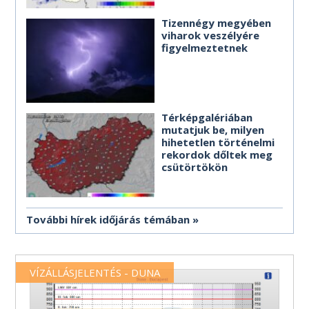
Tizennégy megyében
viharok veszélyére
figyelmeztetnek
Térképgalériában
mutatjuk be, milyen
hihetetlen történelmi
rekordok dőltek meg
csütörtökön
További hírek időjárás témában
VÍZÁLLÁSJELENTÉS - DUNA