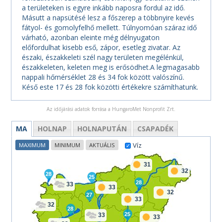
a területeken is egyre inkább naposra fordul az idő.
Másutt a napsütésé lesz a főszerep a többnyire kevés
fátyol- és gomolyfelhő mellett. Túlnyomóan száraz idő
várható, azonban eleinte még délnyugaton
előfordulhat kisebb eső, zápor, esetleg zivatar. Az
északi, északkeleti szél nagy területen megélénkül,
északkeleten, keleten meg is erősödhet.A legmagasabb
nappali hőmérséklet 28 és 34 fok között valószínű.
Késő este 17 és 28 fok közötti értékekre számíthatunk.
Az időjárási adatok forrása a HungaroMet Nonprofit Zrt.
MA
HOLNAP
HOLNAPUTÁN
CSAPADÉK
Víz
MAXIMUM
MINIMUM
AKTUÁLIS
31
32
28
25
28
33
33
32
27
33
32
28
25
33
33