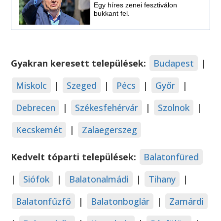
Egy híres zenei fesztiválon
bukkant fel.
Gyakran keresett települések:
Budapest
|
Miskolc
|
Szeged
|
Pécs
|
Győr
|
Debrecen
|
Székesfehérvár
|
Szolnok
|
Kecskemét
|
Zalaegerszeg
Kedvelt tóparti települések:
Balatonfüred
|
Siófok
|
Balatonalmádi
|
Tihany
|
Balatonfűzfő
|
Balatonboglár
|
Zamárdi