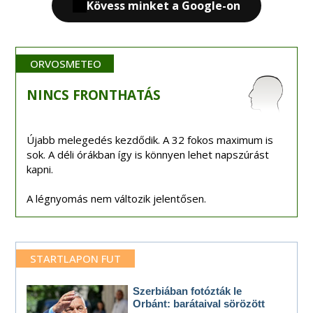
Kövess minket a Google-on
ORVOSMETEO
NINCS
FRONTHATÁS
Újabb melegedés kezdődik. A 32 fokos maximum is
sok. A déli órákban így is könnyen lehet napszúrást
kapni.
A légnyomás nem változik jelentősen.
STARTLAPON FUT
Szerbiában fotózták le
Orbánt: barátaival sörözött