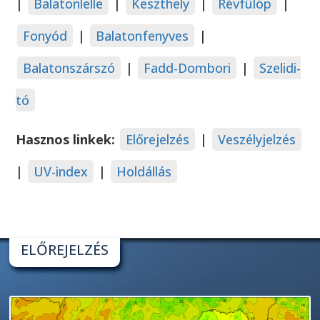
|
Balatonlelle
|
Keszthely
|
Révfülöp
|
Fonyód
|
Balatonfenyves
|
Balatonszárszó
|
Fadd-Dombori
|
Szelidi-
tó
Hasznos linkek:
Előrejelzés
|
Veszélyjelzés
|
UV-index
|
Holdállás
ELŐREJELZÉS