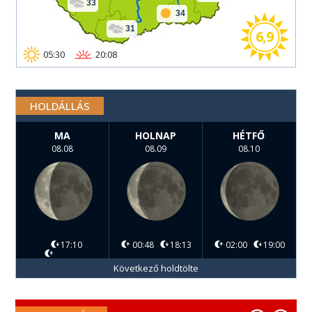
33
34
31
6,9
05:30
20:08
HOLDÁLLÁS
MA
HOLNAP
HÉTFŐ
08.08
08.09
08.10
17:10
00:48
18:13
02:00
19:00
Következő holdtölte