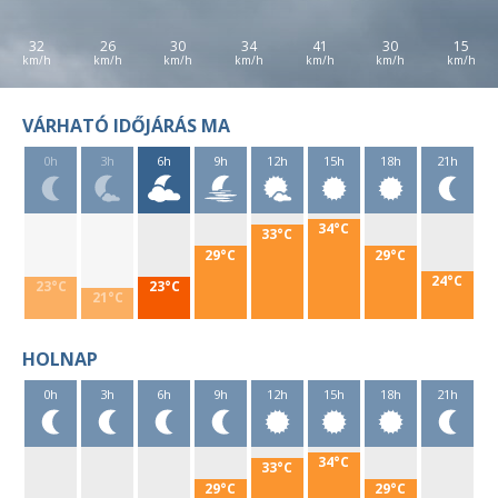
32
26
30
34
41
30
15
VÁRHATÓ IDŐJÁRÁS MA
0h
3h
6h
9h
12h
15h
18h
21h
34°C
33°C
29°C
29°C
24°C
23°C
23°C
21°C
HOLNAP
0h
3h
6h
9h
12h
15h
18h
21h
34°C
33°C
29°C
29°C