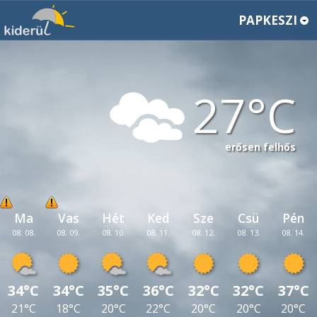
PAPKESZI
27
erősen felhős
Ma
Vas
Hét
Ked
Sze
Csü
Pén
08. 08.
08. 09.
08. 10.
08. 11.
08. 12.
08. 13.
08. 14.
34°C
34°C
35°C
36°C
32°C
32°C
37°C
21°C
18°C
20°C
22°C
20°C
20°C
20°C