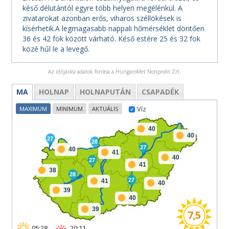
késő délutántól egyre több helyen megélénkül. A
zivatarokat azonban erős, viharos széllökések is
kísérhetik.A legmagasabb nappali hőmérséklet döntően
36 és 42 fok között várható. Késő estére 25 és 32 fok
közé hűl le a levegő.
Az időjárási adatok forrása a HungaroMet Nonprofit Zrt.
MA
HOLNAP
HOLNAPUTÁN
CSAPADÉK
Víz
MAXIMUM
MINIMUM
AKTUÁLIS
40
40
27
28
27
40
41
40
27
41
38
28
27
41
40
39
40
39
7,5
05:28
20:11