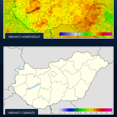
VÁRHATÓ HŐMÉRSÉKLET
VÁRHATÓ CSAPADÉK