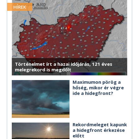
MÉG TÖBB HOROSZKÓP
MÉG TÖBB HOROSZKÓP
MÉG TÖBB HOROSZKÓP
MÉG TÖBB HOROSZKÓP
MÉG TÖBB HOROSZKÓP
merre érdemes haladnod.
HÍREK
MÉG TÖBB HOROSZKÓP
MÉG TÖBB HOROSZKÓP
MÉG TÖBB HOROSZKÓP
MÉG TÖBB HOROSZKÓP
MÉG TÖBB HOROSZKÓP
MÉG TÖBB HOROSZKÓP
Történelmet írt a hazai időjárás, 121 éves
melegrekord is megdőlt
Maximumon pörög a
hőség, mikor ér végre
ide a hidegfront?
Rekordmeleget kapunk
a hidegfront érkezése
előtt