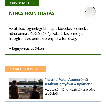
ORVOSMETEO
NINCS
FRONTHATÁS
Az utolsó, legmelegebb napja következik ennek a
hőhullámnak. Csütörtök éjszaka érkezik meg a
hidegfront és péntekre enyhül a forróság.
A légnyomás csökken.
STARTLAPON FUT
"Itt áll a Paksi Atomerőmű
lehúzott gatyával a nyárban"
Az utolsó fillérig kiszívták a profitot
a cégből.