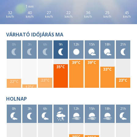
1
32
40
27
22
36
25
45
VÁRHATÓ IDŐJÁRÁS MA
0h
3h
6h
9h
12h
15h
18h
21h
39°C
39°C
35°C
33°C
23°C
23°C
22°C
17°C
HOLNAP
0h
3h
6h
9h
12h
15h
18h
21h
30°C