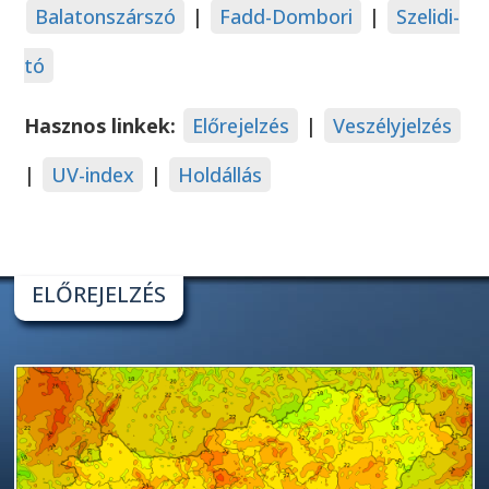
Balatonszárszó
|
Fadd-Dombori
|
Szelidi-
tó
Hasznos linkek:
Előrejelzés
|
Veszélyjelzés
|
UV-index
|
Holdállás
ELŐREJELZÉS