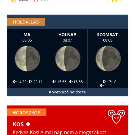
HOLDÁLLÁS
MA
HOLNAP
SZOMBAT
08.06
08.07
08.08
14:33
23:11
15:55
15:55
17:10
Következő holdtölte
HOROSZKÓP
KOS
KOS
MÉRLEG
Kedves Kos! A mai nap nem a megszokott