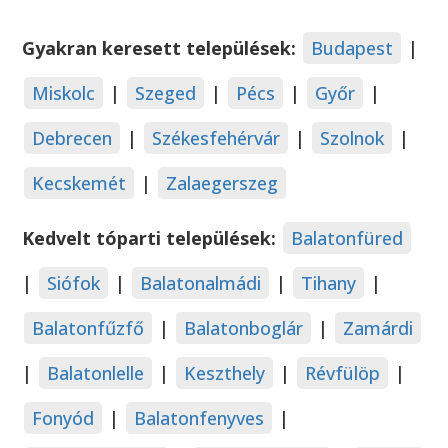
Gyakran keresett települések:
Budapest
|
Miskolc
|
Szeged
|
Pécs
|
Győr
|
Debrecen
|
Székesfehérvár
|
Szolnok
|
Kecskemét
|
Zalaegerszeg
Kedvelt tóparti települések:
Balatonfüred
|
Siófok
|
Balatonalmádi
|
Tihany
|
Balatonfűzfő
|
Balatonboglár
|
Zamárdi
|
Balatonlelle
|
Keszthely
|
Révfülöp
|
Fonyód
|
Balatonfenyves
|