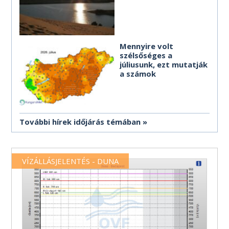
Mennyire volt
szélsőséges a
júliusunk, ezt mutatják
a számok
További hírek időjárás témában
VÍZÁLLÁSJELENTÉS - DUNA