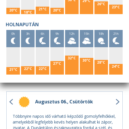
29°C
26°C
23°C
21°C
20°C
20°C
18°C
HOLNAPUTÁN
0h
3h
6h
9h
12h
15h
18h
21h
32°C
30°C
28°C
27°C
24°C
22°C
22°C
21°C
Augusztus 06.
Csütörtök
Többnyire napos idő várható képződő gomolyfelhőkkel,
amelyekből legfeljebb kevés helyen alakulhat ki zápor,
zivatar. A Dunántúlon északnyugatira fordul a szél, és