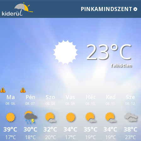
PINKAMINDSZENT
23
felhőtlen
Ma
Pén
Szo
Vas
Hét
Ked
Sze
08. 06.
08. 07.
08. 08.
08. 09.
08. 10.
08. 11.
08. 12.
39°C
30°C
32°C
34°C
35°C
34°C
38°C
17°C
18°C
20°C
17°C
19°C
19°C
23°C