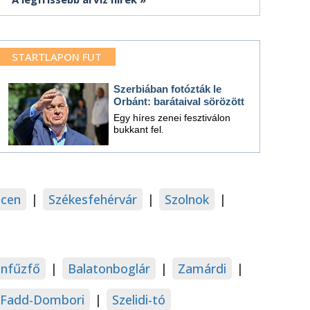
STARTLAPON FUT
Szerbiában fotózták le
Orbánt: barátaival sörözött
Egy híres zenei fesztiválon
bukkant fel.
cen
|
Székesfehérvár
|
Szolnok
|
onfűzfő
|
Balatonboglár
|
Zamárdi
|
Fadd-Dombori
|
Szelidi-tó