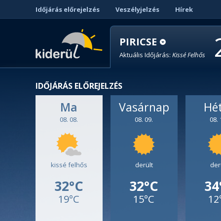
Időjárás előrejelzés
Veszélyjelzés
Hírek
PIRICSE
Aktuális Időjárás:
Kissé Felhős
IDŐJÁRÁS ELŐREJELZÉS
Ma
Vasárnap
Hé
08. 08.
08. 09.
08. 
kissé felhős
derült
der
32°C
32°C
34
19°C
15°C
12