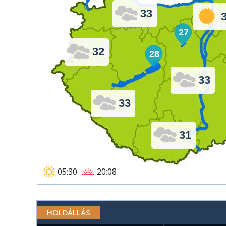
33
27
32
28
33
33
31
05:30
20:08
HOLDÁLLÁS