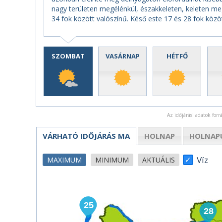
nagy területen megélénkül, északkeleten, keleten m
34 fok között valószínű. Késő este 17 és 28 fok közö
SZOMBAT
VASÁRNAP
HÉTFŐ
Az időjárási adatok for
VÁRHATÓ IDŐJÁRÁS
MA
HOLNAP
HOLNAP
Víz
MAXIMUM
MINIMUM
AKTUÁLIS
25
28