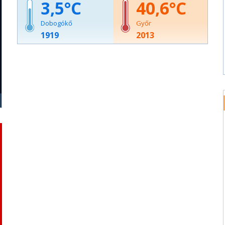
3,5
40,6
Dobogókő
Győr
1919
2013