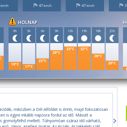
1
47
47
3
HOLNAP
H
h
0h
3h
6h
9h
12h
15h
18h
21h
32°C
32°C
29°C
26°C
C
22°C
20°C
19°C
17°C
lyeződik, miközben a Dél-Alföldet is érinti, majd fokozatosan
en is egyre inkább naposra fordul az idő. Másutt a
és gomolyfelhő mellett. Túlnyomóan száraz idő várható,
ső, zápor, esetleg zivatar. Az északi, északkeleti szél