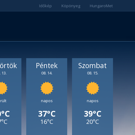
Időkép
Köpönyeg
HungaroMet
örtök
Péntek
Szombat
. 13.
08. 14.
08. 15.
rült
napos
napos
0°C
37°C
39°C
7°C
16°C
20°C