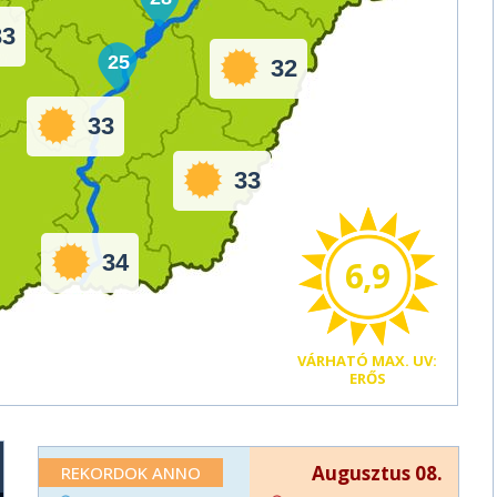
33
25
32
33
33
34
6,9
VÁRHATÓ
MAX. UV:
ERŐS
Augusztus 08.
REKORDOK ANNO