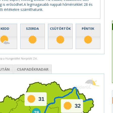
eg is erősödhet.A legmagasabb nappali hőmérséklet 28 és
tti értékekre számíthatunk.
KEDD
SZERDA
CSÜTÖRTÖK
PÉNTEK
rása a HungaroMet Nonprofit Zrt.
UTÁN
CSAPADÉK
RADAR
31
32
28