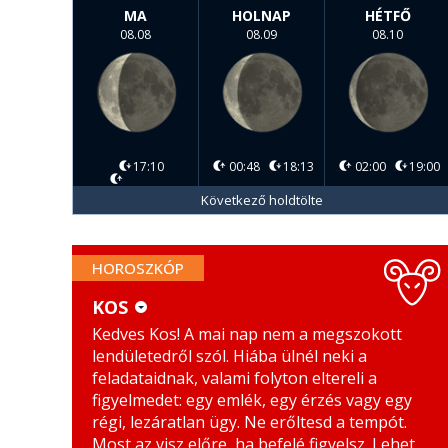
MA
HOLNAP
HÉTFŐ
08.08
08.09
08.10
17:10
00:48
18:13
02:00
19:00
Következő holdtölte
HOROSZKÓP
KOS
Kedves Kos! A mai nap nem a megszokott
KOS
MÉRLEG
lendületedről szól. Hiába ülnél neki a
BIKA
SKORPIÓ
feladataidnak, valami folyton eltereli a
figyelmedet: egy emlék, egy érzés vagy egy
IKREK
NYILAS
régi, lezáratlan ügy. Ne erőltesd a tempót.
Most az visz előre, ha befelé figyelsz. Lehet,