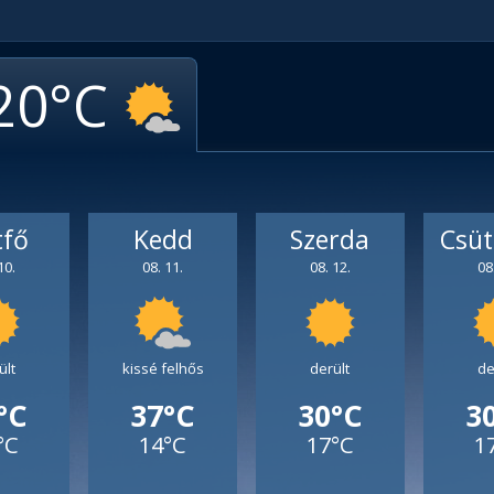
20
tfő
Kedd
Szerda
Csüt
10.
08. 11.
08. 12.
08
ült
kissé felhős
derült
de
°C
37°C
30°C
3
°C
14°C
17°C
1