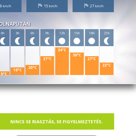
6
15
27
OLNAPUTÁN
0h
3h
6h
9h
12h
15h
18h
21h
34°C
30°C
27°C
27°C
22°C
20°C
18°C
15°C
NINCS SE RIASZTÁS, SE FIGYELMEZTETÉS.