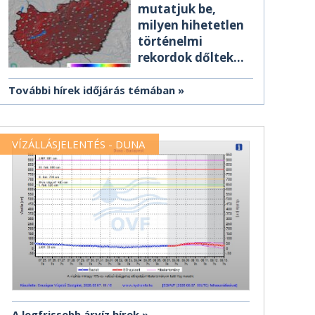
mutatjuk be,
milyen hihetetlen
történelmi
rekordok dőltek
meg csütörtökön
További hírek időjárás témában
VÍZÁLLÁSJELENTÉS - DUNA
A legfrissebb árvíz hírek