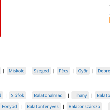
|
Miskolc
|
Szeged
|
Pécs
|
Győr
|
Debre
d
|
Siófok
|
Balatonalmádi
|
Tihany
|
Balat
Fonyód
|
Balatonfenyves
|
Balatonszárszó
|