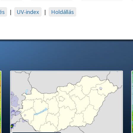
és
|
UV-index
|
Holdállás