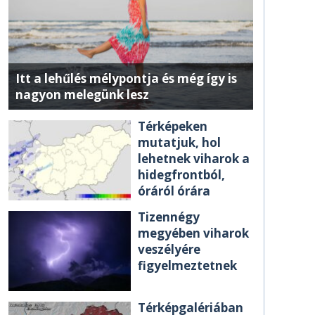
Itt a lehűlés mélypontja és még így is
nagyon melegünk lesz
Térképeken
mutatjuk, hol
lehetnek viharok a
hidegfrontból,
óráról órára
Tizennégy
megyében viharok
veszélyére
figyelmeztetnek
Térképgalériában