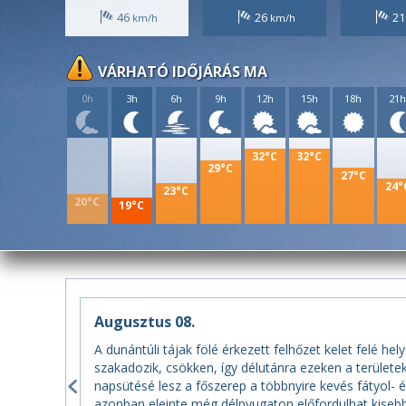
46
26
2
VÁRHATÓ IDŐJÁRÁS MA
0h
3h
6h
9h
12h
15h
18h
21
32°C
32°C
29°C
27°C
24°
23°C
20°C
19°C
Augusztus 08.
A dunántúli tájak fölé érkezett felhőzet kelet felé he
szakadozik, csökken, így délutánra ezeken a területek
napsütésé lesz a főszerep a többnyire kevés fátyol- 
azonban eleinte még délnyugaton előfordulhat kisebb e