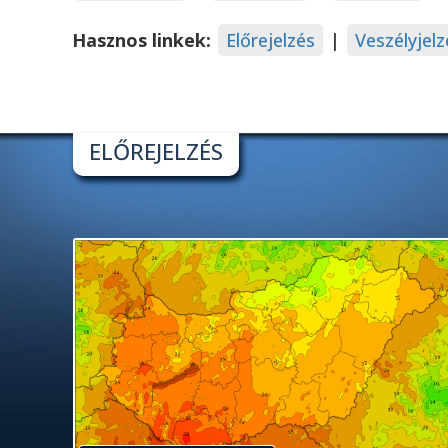
Hasznos linkek:
Előrejelzés
|
Veszélyjelz
ELŐREJELZÉS