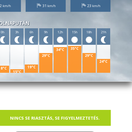
2
31
23
OLNAPUTÁN
0h
3h
6h
9h
12h
15h
18h
21h
35°C
34°C
29°C
29°C
24°C
19°C
18°C
15°C
NINCS SE RIASZTÁS, SE FIGYELMEZTETÉS.