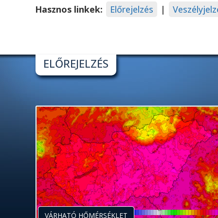
Hasznos linkek:
Előrejelzés
|
Veszélyjelz
ELŐREJELZÉS
VÁRHATÓ HŐMÉRSÉKLET