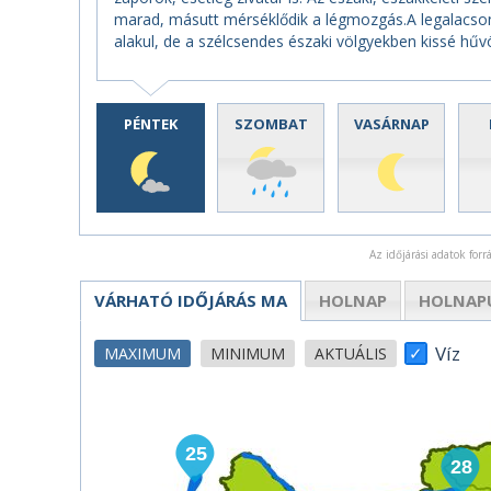
marad, másutt mérséklődik a légmozgás.A legalacson
alakul, de a szélcsendes északi völgyekben kissé hűvö
PÉNTEK
SZOMBAT
VASÁRNAP
Az időjárási adatok for
VÁRHATÓ IDŐJÁRÁS
MA
HOLNAP
HOLNAP
Víz
MAXIMUM
MINIMUM
AKTUÁLIS
25
28