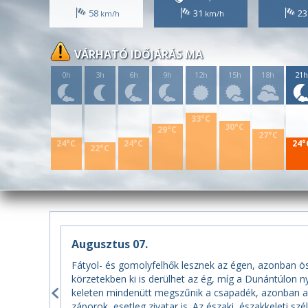
58
31
2
VÁRHATÓ IDŐJÁRÁS MA
0h
3h
6h
9h
12h
15h
18h
21
33°C
30°C
29°C
27°C
24°C
24°C
24°
22°C
Augusztus 07.
Fátyol- és gomolyfelhők lesznek az égen, azonban ö
körzetekben ki is derülhet az ég, míg a Dunántúlon n
keleten mindenütt megszűnik a csapadék, azonban a D
záporok, esetleg zivatar is. Az északi, északkeleti sz