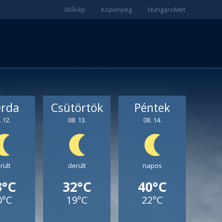
Időkép
Köpönyeg
HungaroMet
erda
Csütörtök
Péntek
. 12.
08. 13.
08. 14.
rült
derült
napos
3°C
32°C
40°C
0°C
19°C
22°C