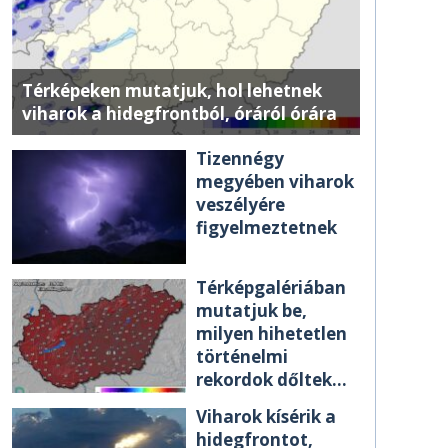
Térképeken mutatjuk, hol lehetnek
viharok a hidegfrontból, óráról órára
Tizennégy
megyében viharok
veszélyére
figyelmeztetnek
Térképgalériában
mutatjuk be,
milyen hihetetlen
történelmi
rekordok dőltek
meg csütörtökön
Viharok kísérik a
hidegfrontot,