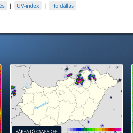
és
|
UV-index
|
Holdállás
VÁRHATÓ CSAPADÉK