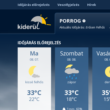
Időjárás előrejelzés
Veszélyjelzés
Hírek
PORROG
Aktuális Időjárás:
Erősen Felhős
IDŐJÁRÁS ELŐREJELZÉS
Ma
Szombat
Vasá
08. 07.
08. 08.
08. 
kissé felhős
zápor
der
33°C
33°C
35
22°C
18°C
15
1
63