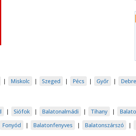
|
Miskolc
|
Szeged
|
Pécs
|
Győr
|
Debre
d
|
Siófok
|
Balatonalmádi
|
Tihany
|
Balat
Fonyód
|
Balatonfenyves
|
Balatonszárszó
|