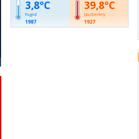
3,8
39,8
Fügöd
Jászberény
1987
1927