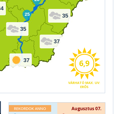
34
25
35
35
37
37
6,9
VÁRHATÓ
MAX. UV:
ERŐS
Augusztus 07.
REKORDOK ANNO