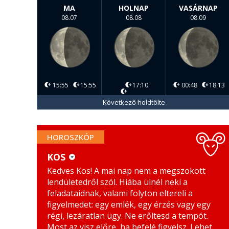
MA
HOLNAP
VASÁRNAP
08.07
08.08
08.09
15:55
15:55
17:10
00:48
18:13
Következő holdtölte
HOROSZKÓP
KOS
Kedves Kos! A mai nap nem a megszokott
KOS
MÉRLEG
lendületedről szól. Hiába ülnél neki a
BIKA
SKORPIÓ
feladataidnak, valami folyton eltereli a
figyelmedet: egy emlék, egy érzés vagy egy
IKREK
NYILAS
régi, lezáratlan ügy. Ne erőltesd a tempót.
Most az visz előre, ha befelé figyelsz. Lehet,