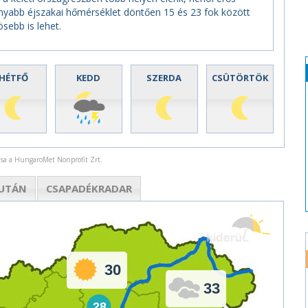
yabb éjszakai hőmérséklet döntően 15 és 23 fok között
sebb is lehet.
HÉTFŐ
KEDD
SZERDA
CSÜTÖRTÖK
rása a HungaroMet Nonprofit Zrt.
UTÁN
CSAPADÉK
RADAR
30
33
28