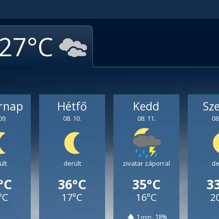
27
rnap
Hétfő
Kedd
Sz
09.
08. 10.
08. 11.
08
ült
derült
zivatar záporral
de
°C
36°C
35°C
3
°C
17°C
16°C
2
1
18