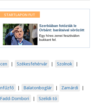
STARTLAPON FUT
Szerbiában fotózták le
Orbánt: barátaival sörözött
Egy híres zenei fesztiválon
bukkant fel.
cen
|
Székesfehérvár
|
Szolnok
|
onfűzfő
|
Balatonboglár
|
Zamárdi
|
Fadd-Dombori
|
Szelidi-tó