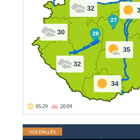
32
27
30
28
35
32
34
05:29
20:09
HOLDÁLLÁS