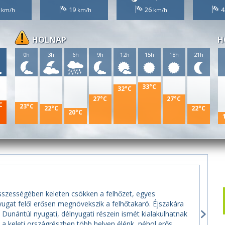
3
19
26
4
HOLNAP
H
h
0h
3h
6h
9h
12h
15h
18h
21h
33°C
32°C
27°C
27°C
C
23°C
22°C
22°C
20°C
sszességében keleten csökken a felhőzet, egyes
yugat felől erősen megnövekszik a felhőtakaró. Éjszakára
unántúl nyugati, délnyugati részein ismét kialakulhatnak
él a keleti országrészben több helyen élénk, néhol erős