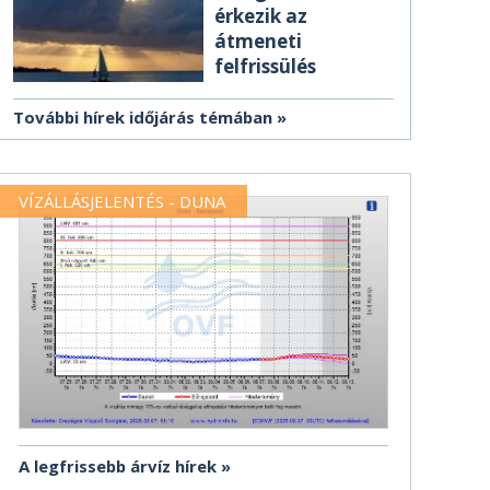
érkezik az
átmeneti
felfrissülés
További hírek időjárás témában
VÍZÁLLÁSJELENTÉS - DUNA
A legfrissebb árvíz hírek