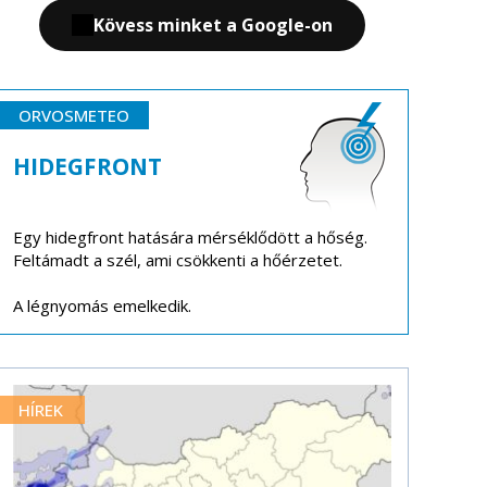
Kövess minket a Google-on
ORVOSMETEO
HIDEGFRONT
Egy hidegfront hatására mérséklődött a hőség.
Feltámadt a szél, ami csökkenti a hőérzetet.
A légnyomás emelkedik.
HÍREK