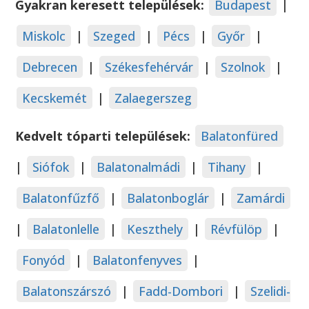
Gyakran keresett települések:
Budapest
|
Miskolc
|
Szeged
|
Pécs
|
Győr
|
Debrecen
|
Székesfehérvár
|
Szolnok
|
Kecskemét
|
Zalaegerszeg
Kedvelt tóparti települések:
Balatonfüred
|
Siófok
|
Balatonalmádi
|
Tihany
|
Balatonfűzfő
|
Balatonboglár
|
Zamárdi
|
Balatonlelle
|
Keszthely
|
Révfülöp
|
Fonyód
|
Balatonfenyves
|
Balatonszárszó
|
Fadd-Dombori
|
Szelidi-