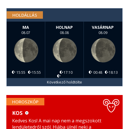
HOLDÁLLÁS
MA
HOLNAP
VASÁRNAP
08.07
08.08
08.09
15:55
15:55
17:10
00:48
18:13
Következő holdtölte
HOROSZKÓP
KOS
KOS
MÉRLEG
Kedves Kos! A mai nap nem a megszokott
lendületedről szól. Hiába ülnél neki a
BIKA
SKORPIÓ