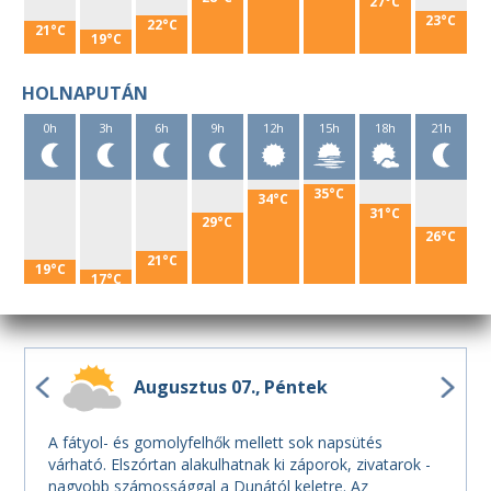
27°C
23°C
22°C
21°C
19°C
HOLNAPUTÁN
0h
3h
6h
9h
12h
15h
18h
21h
35°C
34°C
31°C
29°C
26°C
21°C
19°C
17°C
Augusztus 07.
Péntek
A fátyol- és gomolyfelhők mellett sok napsütés
várható. Elszórtan alakulhatnak ki záporok, zivatarok -
nagyobb számossággal a Dunától keletre. Az