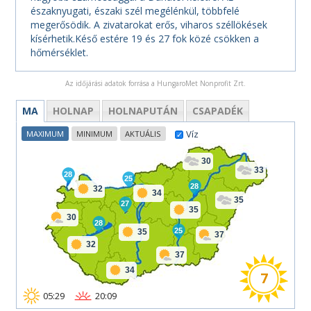
északnyugati, északi szél megélénkül, többfelé
megerősödik. A zivatarokat erős, viharos széllökések
kísérhetik.Késő estére 19 és 27 fok közé csökken a
hőmérséklet.
Az időjárási adatok forrása a HungaroMet Nonprofit Zrt.
MA
HOLNAP
HOLNAPUTÁN
CSAPADÉK
Víz
MAXIMUM
MINIMUM
AKTUÁLIS
30
33
28
25
28
32
34
35
27
35
30
28
25
35
37
32
37
34
7
05:29
20:09