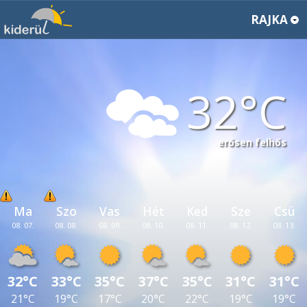
RAJKA
32
erősen felhős
Ma
Szo
Vas
Hét
Ked
Sze
Csü
08. 07.
08. 08.
08. 09.
08. 10.
08. 11.
08. 12.
08. 13.
32°C
33°C
35°C
37°C
35°C
31°C
31°C
21°C
19°C
17°C
20°C
22°C
19°C
19°C