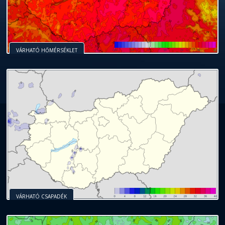
VÁRHATÓ HŐMÉRSÉKLET
VÁRHATÓ CSAPADÉK