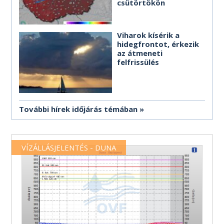
csütörtökön
Viharok kísérik a
hidegfrontot, érkezik
az átmeneti
felfrissülés
További hírek időjárás témában
VÍZÁLLÁSJELENTÉS - DUNA