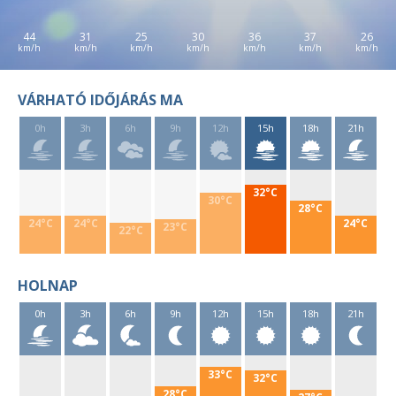
44
31
25
30
36
37
26
VÁRHATÓ IDŐJÁRÁS MA
0h
3h
6h
9h
12h
15h
18h
21h
32°C
30°C
28°C
24°C
24°C
24°C
23°C
22°C
HOLNAP
0h
3h
6h
9h
12h
15h
18h
21h
33°C
32°C
28°C