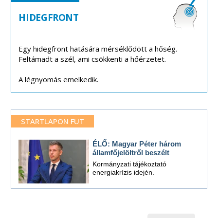
HIDEGFRONT
Egy hidegfront hatására mérséklődött a hőség.
Feltámadt a szél, ami csökkenti a hőérzetet.
A légnyomás emelkedik.
STARTLAPON FUT
ÉLŐ: Magyar Péter három
államfőjelöltről beszélt
Kormányzati tájékoztató
energiakrízis idején.