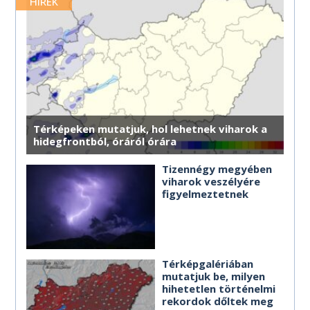
merre érdemes haladnod.
HÍREK
MÉG TÖBB HOROSZKÓP
MÉG TÖBB HOROSZKÓP
MÉG TÖBB HOROSZKÓP
MÉG TÖBB HOROSZKÓP
MÉG TÖBB HOROSZKÓP
MÉG TÖBB HOROSZKÓP
Térképeken mutatjuk, hol lehetnek viharok a
hidegfrontból, óráról órára
Tizennégy megyében
viharok veszélyére
figyelmeztetnek
Térképgalériában
mutatjuk be, milyen
hihetetlen történelmi
rekordok dőltek meg