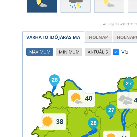
Az időjárási adatok for
VÁRHATÓ IDŐJÁRÁS
MA
HOLNAP
HOLNAP
Víz
MAXIMUM
MINIMUM
AKTUÁLIS
28
27
40
27
38
28