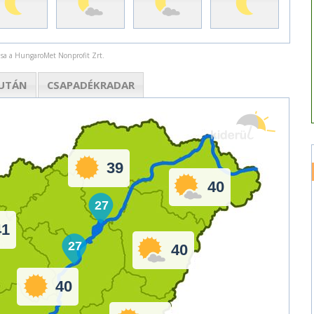
rása a HungaroMet Nonprofit Zrt.
UTÁN
CSAPADÉK
RADAR
39
40
27
41
27
40
40