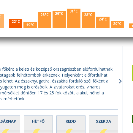
31°C
29°C
28°C
28°C
C
24°C
22°C
20°C
19°C
e főként a keleti és középső országrészben előfordulhatnak
astagabb felhőtömbök érkeznek. Helyenként előfordulhat
s lehet. Az északnyugatira, északira forduló szél főként a
ugaton meg is erősödik. A zivatarokat erős, viharos
őmérséklet döntően 17 és 25 fok között alakul, néhol a
is mérhetünk.
ASÁRNAP
HÉTFŐ
KEDD
SZERDA