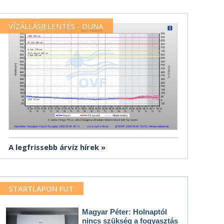
VÍZÁLLÁSJELENTÉS - DUNA
A legfrissebb árvíz hírek
STARTLAPON FUT
Magyar Péter: Holnaptól
nincs szükség a fogyasztás