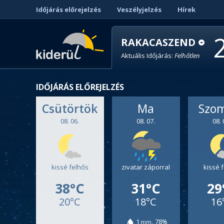
Időjárás előrejelzés
Veszélyjelzés
Hírek
RAKACASZEND
Aktuális Időjárás:
Felhőtlen
IDŐJÁRÁS ELŐREJELZÉS
Csütörtök
Ma
Szo
08. 06.
08. 07.
08. 
kissé felhős
zivatar záporral
kissé 
38°C
31°C
29
20°C
18°C
16
1
78