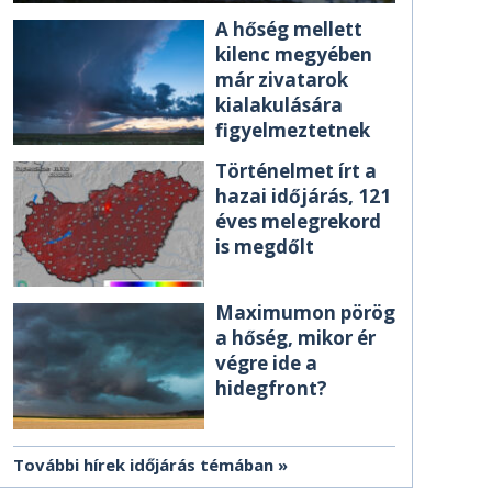
A hőség mellett
kilenc megyében
már zivatarok
kialakulására
figyelmeztetnek
Történelmet írt a
hazai időjárás, 121
éves melegrekord
is megdőlt
Maximumon pörög
a hőség, mikor ér
végre ide a
hidegfront?
További hírek időjárás témában