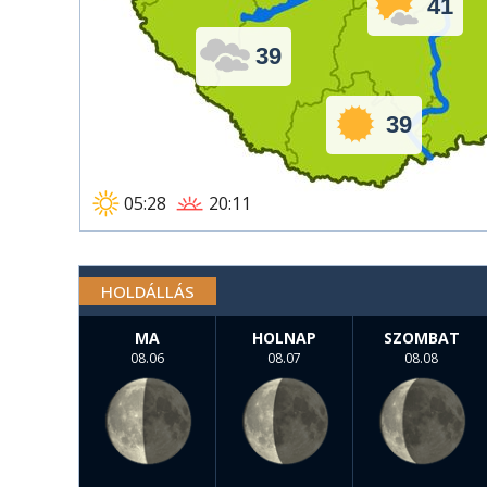
41
39
39
05:28
20:11
HOLDÁLLÁS
MA
HOLNAP
SZOMBAT
08.06
08.07
08.08