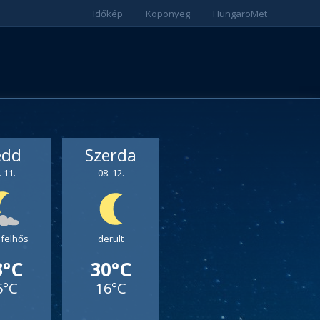
Időkép
Köpönyeg
HungaroMet
edd
Szerda
. 11.
08. 12.
 felhős
derült
3°C
30°C
5°C
16°C