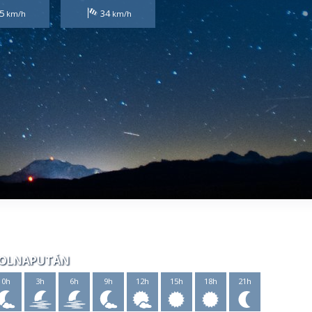
5
34
OLNAPUTÁN
0h
3h
6h
9h
12h
15h
18h
21h