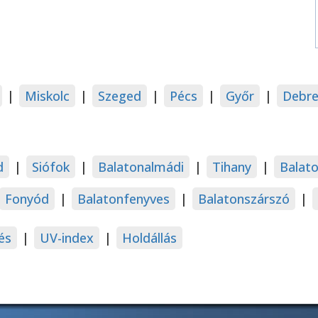
|
Miskolc
|
Szeged
|
Pécs
|
Győr
|
Debre
d
|
Siófok
|
Balatonalmádi
|
Tihany
|
Balat
Fonyód
|
Balatonfenyves
|
Balatonszárszó
|
és
|
UV-index
|
Holdállás