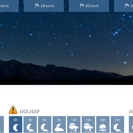
5
24
20
3
HOLNAP
H
h
0h
3h
6h
9h
12h
15h
18h
21h