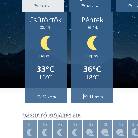
16
45
3
Csütörtök
Péntek
08. 13.
08. 14.
napos
napos
33°C
36°C
16°C
18°C
22
11
VÁRHATÓ IDŐJÁRÁS MA
0h
3h
6h
9h
12h
15h
18h
21