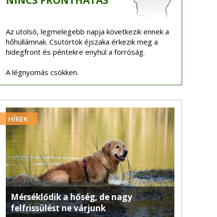
NINCS
FRONTHATÁS
Az utolsó, legmelegebb napja következik ennek a
hőhullámnak. Csütörtök éjszaka érkezik meg a
hidegfront és péntekre enyhül a forróság.
A légnyomás csökken.
HÍREK
Mérséklődik a hőség, de nagy
felfrissülést ne várjunk