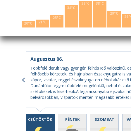
38°C
38°C
34°C
29°C
26°
25°C
21°C
20°C
Augusztus 06.
Többfelé derült vagy gyengén felhős idő valószínű, d
felhősebb körzetek, és hajnalban északnyugatra is v
zápor, zivatar, reggel északnyugaton néhol akár eső i
Dunántúlon egyre többfelé megélénkül, néhol északny
széllökések is kísérhetik.A legalacsonyabb éjszakai h
belvárosokban, vízpartok mentén magasabb értéket 
CSÜTÖRTÖK
PÉNTEK
SZOMBAT
V