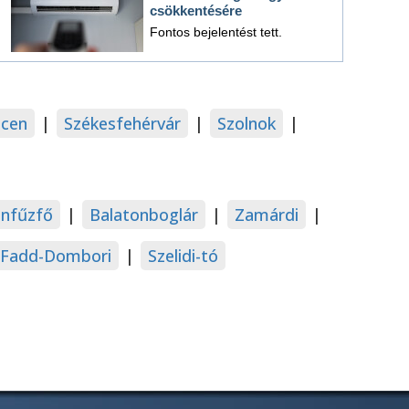
csökkentésére
Fontos bejelentést tett.
cen
|
Székesfehérvár
|
Szolnok
|
onfűzfő
|
Balatonboglár
|
Zamárdi
|
Fadd-Dombori
|
Szelidi-tó