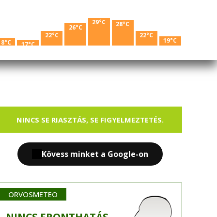
29°C
28°C
26°C
22°C
22°C
19°C
18°C
17°C
NINCS SE RIASZTÁS, SE FIGYELMEZTETÉS.
Kövess minket a Google-on
ORVOSMETEO