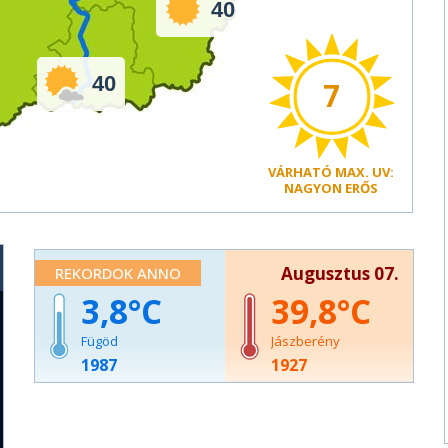
40
40
7
VÁRHATÓ
MAX. UV:
NAGYON ERŐS
Augusztus 07.
REKORDOK ANNO
3,8
39,8
Fügöd
Jászberény
1987
1927