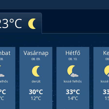
23
mbat
Vasárnap
Hétfő
K
08.
08. 09.
08. 10.
08
felhős
derült
kissé felhős
kissé
°C
30°C
33°C
3
°C
12°C
14°C
1