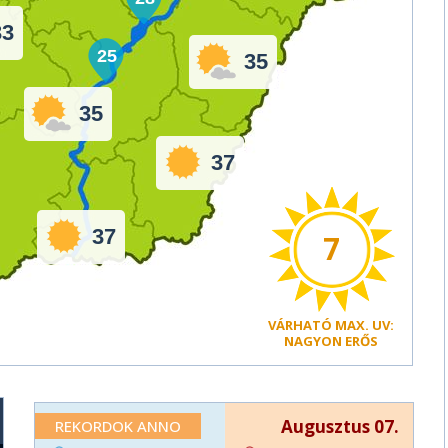
33
25
35
35
37
37
7
VÁRHATÓ
MAX. UV:
NAGYON ERŐS
Augusztus 07.
REKORDOK ANNO