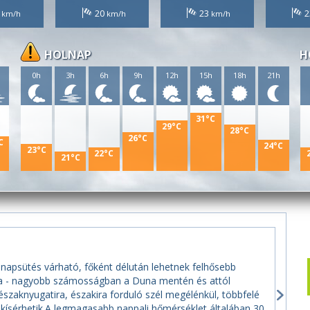
1
20
23
2
HOLNAP
H
h
0h
3h
6h
9h
12h
15h
18h
21h
31°C
29°C
28°C
26°C
C
24°C
23°C
22°C
21°C
 napsütés várható, főként délután lehetnek felhősebb
rra - nagyobb számosságban a Duna mentén és attól
északnyugatira, északira forduló szél megélénkül, többfelé
 kísérhetik.A legmagasabb nappali hőmérséklet általában 30