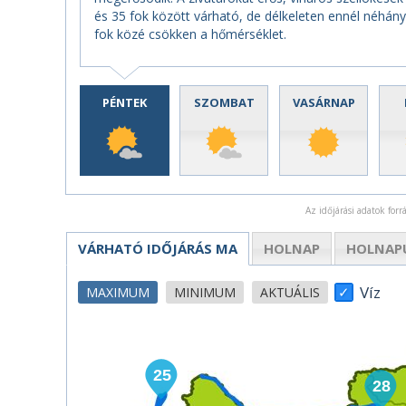
és 35 fok között várható, de délkeleten ennél néhány
fok közé csökken a hőmérséklet.
PÉNTEK
SZOMBAT
VASÁRNAP
Az időjárási adatok for
VÁRHATÓ IDŐJÁRÁS
MA
HOLNAP
HOLNAP
Víz
MAXIMUM
MINIMUM
AKTUÁLIS
25
28