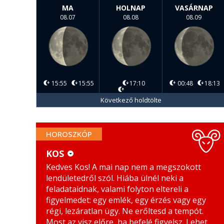
MA
HOLNAP
VASÁRNAP
08.07
08.08
08.09
15:55
15:55
17:10
00:48
18:13
Következő holdtölte
HOROSZKÓP
KOS
Kedves Kos! A mai nap nem a megszokott
KOS
MÉRLEG
lendületedről szól. Hiába ülnél neki a
BIKA
SKORPIÓ
feladataidnak, valami folyton eltereli a
figyelmedet: egy emlék, egy érzés vagy egy
IKREK
NYILAS
régi, lezáratlan ügy. Ne erőltesd a tempót.
Most az visz előre, ha befelé figyelsz. Lehet,