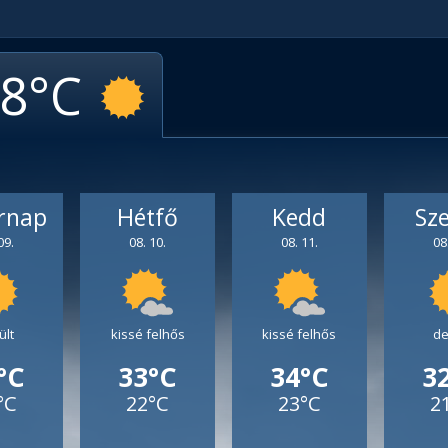
8
rnap
Hétfő
Kedd
Sz
09.
08. 10.
08. 11.
08
ült
kissé felhős
kissé felhős
de
°C
33°C
34°C
3
°C
22°C
23°C
2