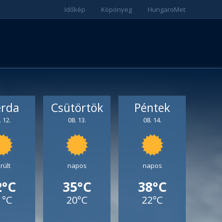
Időkép
Köpönyeg
HungaroMet
erda
Csütörtök
Péntek
. 12.
08. 13.
08. 14.
rült
napos
napos
2°C
35°C
38°C
1°C
20°C
22°C