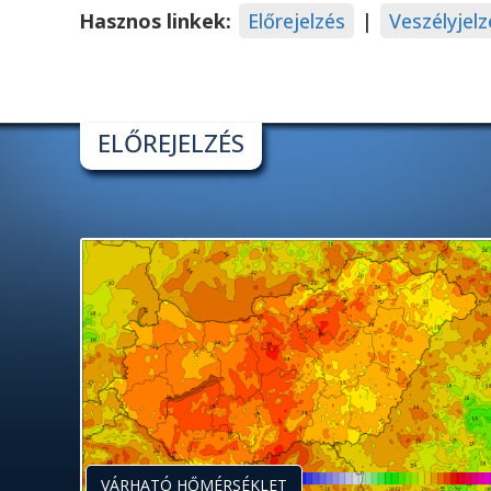
Hasznos linkek:
Előrejelzés
|
Veszélyjelz
ELŐREJELZÉS
VÁRHATÓ HŐMÉRSÉKLET