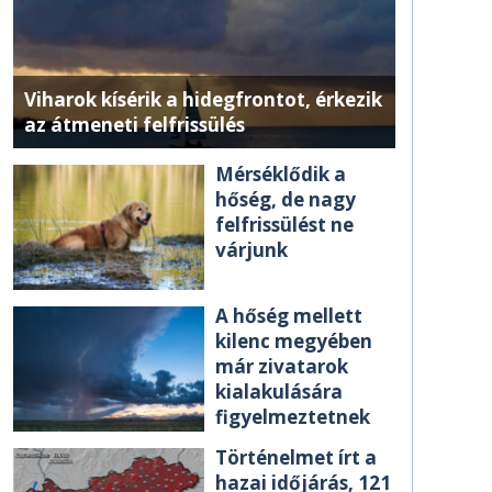
Viharok kísérik a hidegfrontot, érkezik
az átmeneti felfrissülés
Mérséklődik a
hőség, de nagy
felfrissülést ne
várjunk
A hőség mellett
kilenc megyében
már zivatarok
kialakulására
figyelmeztetnek
Történelmet írt a
hazai időjárás, 121