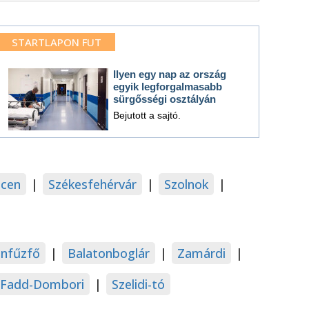
STARTLAPON FUT
Ilyen egy nap az ország
egyik legforgalmasabb
sürgősségi osztályán
Bejutott a sajtó.
cen
|
Székesfehérvár
|
Szolnok
|
onfűzfő
|
Balatonboglár
|
Zamárdi
|
Fadd-Dombori
|
Szelidi-tó