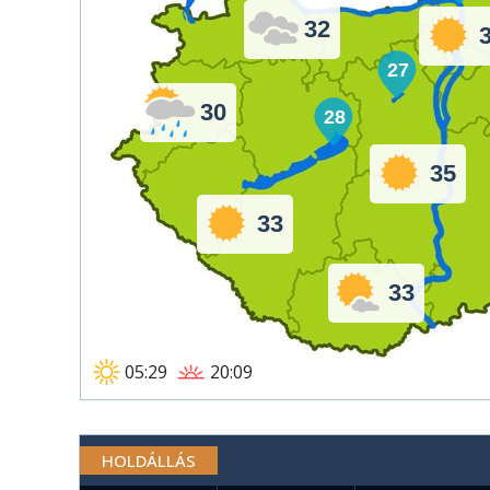
32
27
30
28
35
33
33
05:29
20:09
HOLDÁLLÁS