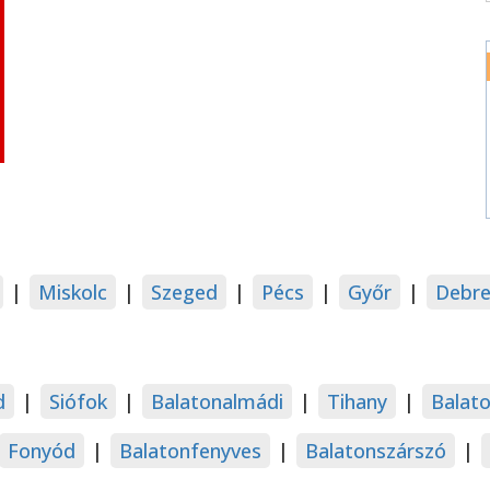
|
Miskolc
|
Szeged
|
Pécs
|
Győr
|
Debre
d
|
Siófok
|
Balatonalmádi
|
Tihany
|
Balat
Fonyód
|
Balatonfenyves
|
Balatonszárszó
|