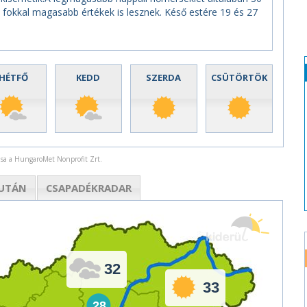
 fokkal magasabb értékek is lesznek. Késő estére 19 és 27
HÉTFŐ
KEDD
SZERDA
CSÜTÖRTÖK
rása a HungaroMet Nonprofit Zrt.
UTÁN
CSAPADÉK
RADAR
32
33
28