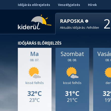
Időjárás előrejelzés
Veszélyjelzés
Hírek
2
RAPOSKA
Aktuális Időjárás:
Felhőtlen
IDŐJÁRÁS ELŐREJELZÉS
Ma
Szombat
Vasá
08. 07.
08. 08.
08. 
kissé felhős
kissé felhős
der
32°C
31°C
32
23°C
21°C
19