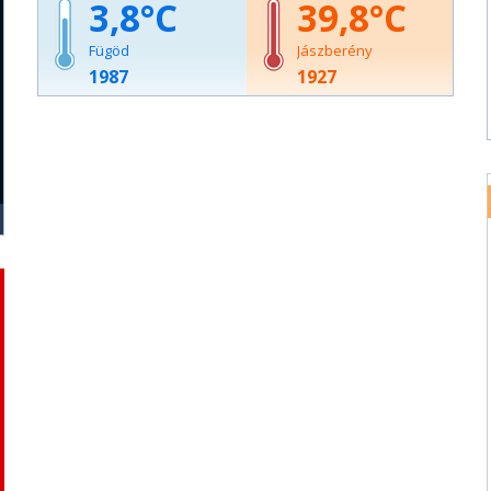
3,8
39,8
Fügöd
Jászberény
1987
1927