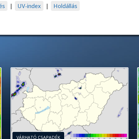
és
|
UV-index
|
Holdállás
VÁRHATÓ CSAPADÉK