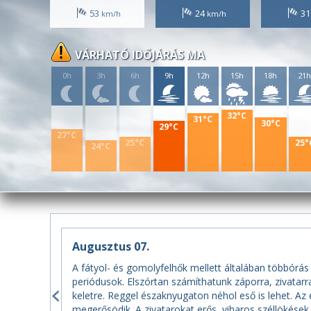
53
24
3
VÁRHATÓ IDŐJÁRÁS MA
0h
3h
6h
9h
12h
15h
18h
21
32°C
31°C
30°C
29°C
27°C
25°C
25°
24°C
Augusztus 07.
A fátyol- és gomolyfelhők mellett általában többórás
periódusok. Elszórtan számíthatunk záporra, zivata
keletre. Reggel északnyugaton néhol eső is lehet. Az 
megerősödik. A zivatarokat erős, viharos széllökések