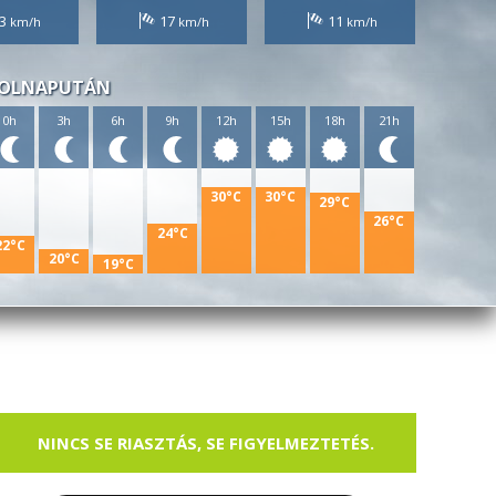
3
17
11
OLNAPUTÁN
0h
3h
6h
9h
12h
15h
18h
21h
30°C
30°C
29°C
26°C
24°C
22°C
20°C
19°C
NINCS SE RIASZTÁS, SE FIGYELMEZTETÉS.