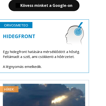
Kövess minket a Google-on
ORVOSMETEO
HIDEGFRONT
Egy hidegfront hatására mérséklődött a hőség.
Feltámadt a szél, ami csökkenti a hőérzetet.
A légnyomás emelkedik.
HÍREK