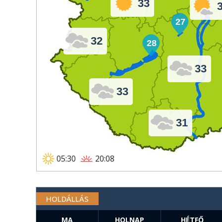
33
27
32
28
33
33
31
05:30
20:08
HOLDÁLLÁS
MA
HOLNAP
HÉTFŐ