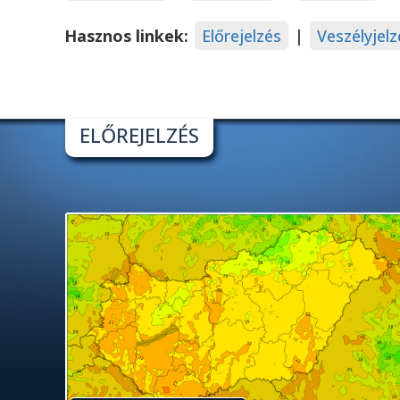
Hasznos linkek:
Előrejelzés
|
Veszélyjelz
ELŐREJELZÉS