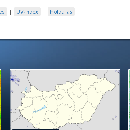
és
|
UV-index
|
Holdállás