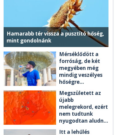
Hamarabb tér vissza a pusztító hőség,
mint gondolnánk
Mérséklődött a
forróság, de két
megyében még
mindig veszélyes
hőségre
figyelmeztetnek
Megszületett az
újabb
melegrekord, ezért
nem tudtunk
nyugodtan aludni
éjszaka
Itt a lehűlés