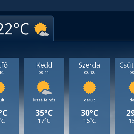
22
tfő
Kedd
Szerda
Csüt
10.
08. 11.
08. 12.
08
ült
kissé felhős
derült
de
°C
35°C
30°C
2
°C
17°C
16°C
1