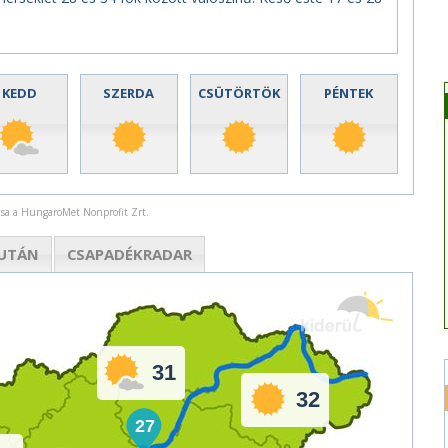
KEDD
SZERDA
CSÜTÖRTÖK
PÉNTEK
rása a HungaroMet Nonprofit Zrt.
UTÁN
CSAPADÉK
RADAR
31
32
27