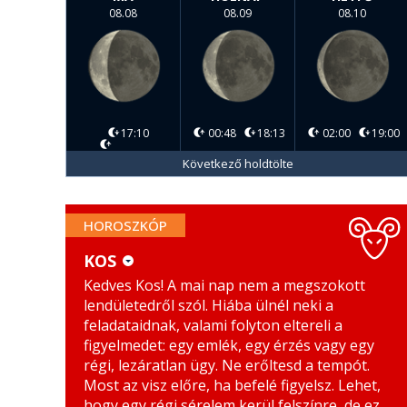
08.08
08.09
08.10
17:10
00:48
18:13
02:00
19:00
Következő holdtölte
HOROSZKÓP
KOS
Kedves Kos! A mai nap nem a megszokott
KOS
MÉRLEG
lendületedről szól. Hiába ülnél neki a
BIKA
SKORPIÓ
feladataidnak, valami folyton eltereli a
figyelmedet: egy emlék, egy érzés vagy egy
IKREK
NYILAS
régi, lezáratlan ügy. Ne erőltesd a tempót.
Most az visz előre, ha befelé figyelsz. Lehet,
RÁK
BAK
hogy egy régi sérelem kerül felszínre, de ez