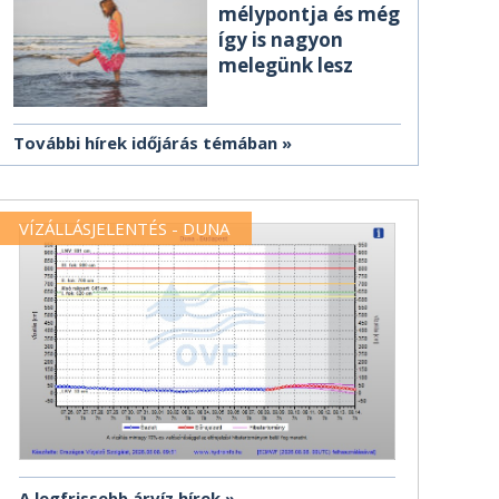
mélypontja és még
így is nagyon
melegünk lesz
További hírek időjárás témában
VÍZÁLLÁSJELENTÉS - DUNA
A legfrissebb árvíz hírek