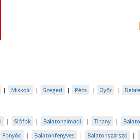
|
Miskolc
|
Szeged
|
Pécs
|
Győr
|
Debre
d
|
Siófok
|
Balatonalmádi
|
Tihany
|
Balat
Fonyód
|
Balatonfenyves
|
Balatonszárszó
|