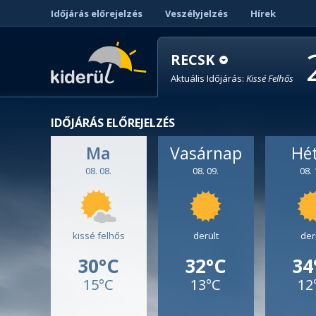
Időjárás előrejelzés
Veszélyjelzés
Hírek
RECSK
Aktuális Időjárás:
Kissé Felhős
IDŐJÁRÁS ELŐREJELZÉS
Ma
Vasárnap
Hé
08. 08.
08. 09.
08. 
kissé felhős
derült
der
30°C
32°C
34
15°C
13°C
12