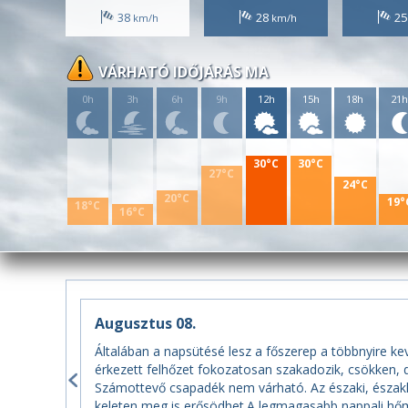
38
28
2
VÁRHATÓ IDŐJÁRÁS MA
0h
3h
6h
9h
12h
15h
18h
21
30°C
30°C
27°C
24°C
20°C
19°
18°C
16°C
Augusztus 08.
Általában a napsütésé lesz a főszerep a többnyire kev
érkezett felhőzet fokozatosan szakadozik, csökken, dé
Számottevő csapadék nem várható. Az északi, északke
keleten meg is erősödhet.A legmagasabb nappali hőmé