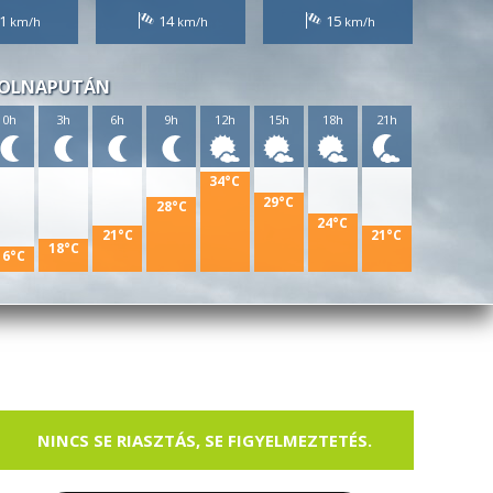
1
14
15
OLNAPUTÁN
0h
3h
6h
9h
12h
15h
18h
21h
34°C
29°C
28°C
24°C
21°C
21°C
18°C
16°C
NINCS SE RIASZTÁS, SE FIGYELMEZTETÉS.