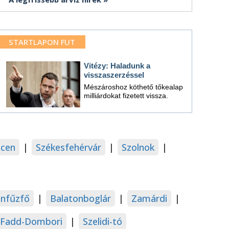
STARTLAPON FUT
Vitézy: Haladunk a
visszaszerzéssel
Mészároshoz köthető tőkealap
milliárdokat fizetett vissza.
cen
|
Székesfehérvár
|
Szolnok
|
onfűzfő
|
Balatonboglár
|
Zamárdi
|
Fadd-Dombori
|
Szelidi-tó