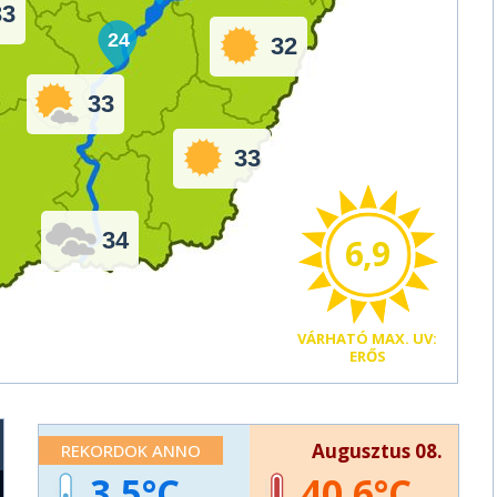
33
24
32
33
33
34
6,9
VÁRHATÓ
MAX. UV:
ERŐS
Augusztus 08.
REKORDOK ANNO
3,5
40,6