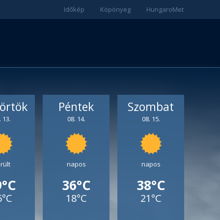
Időkép
Köpönyeg
HungaroMet
örtök
Péntek
Szombat
. 13.
08. 14.
08. 15.
rült
napos
napos
9°C
36°C
38°C
5°C
18°C
21°C