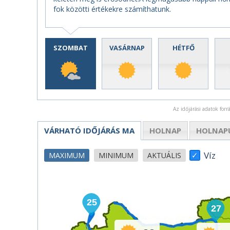
fok közötti értékekre számíthatunk.
SZOMBAT
VASÁRNAP
HÉTFŐ
Az időjárási adatok for
VÁRHATÓ IDŐJÁRÁS
MA
HOLNAP
HOLNAP
Víz
MAXIMUM
MINIMUM
AKTUÁLIS
25
27