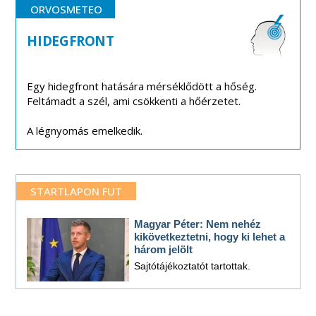
ORVOSMETEO
HIDEGFRONT
Egy hidegfront hatására mérséklődött a hőség.
Feltámadt a szél, ami csökkenti a hőérzetet.
A légnyomás emelkedik.
STARTLAPON FUT
Magyar Péter: Nem nehéz
kikövetkeztetni, hogy ki lehet a
három jelölt
Sajtótájékoztatót tartottak.