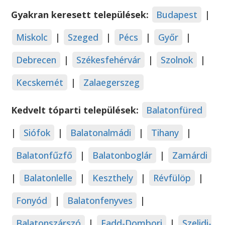
Gyakran keresett települések:
Budapest
|
Miskolc
|
Szeged
|
Pécs
|
Győr
|
Debrecen
|
Székesfehérvár
|
Szolnok
|
Kecskemét
|
Zalaegerszeg
Kedvelt tóparti települések:
Balatonfüred
|
Siófok
|
Balatonalmádi
|
Tihany
|
Balatonfűzfő
|
Balatonboglár
|
Zamárdi
|
Balatonlelle
|
Keszthely
|
Révfülöp
|
Fonyód
|
Balatonfenyves
|
Balatonszárszó
|
Fadd-Dombori
|
Szelidi-