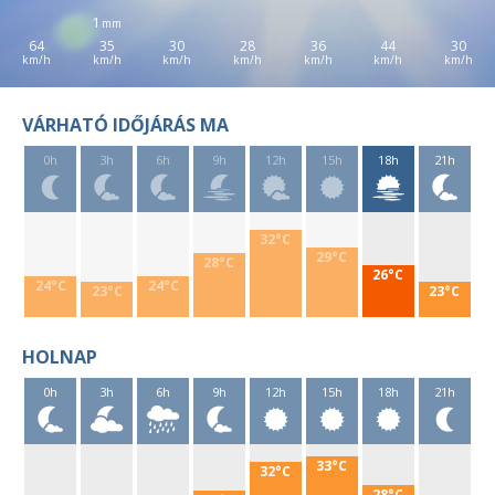
1
64
35
30
28
36
44
30
VÁRHATÓ IDŐJÁRÁS MA
0h
3h
6h
9h
12h
15h
18h
21h
32°C
29°C
28°C
26°C
24°C
24°C
23°C
23°C
HOLNAP
0h
3h
6h
9h
12h
15h
18h
21h
33°C
32°C
28°C