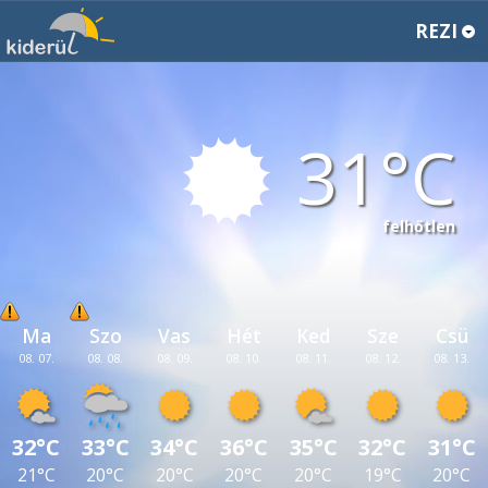
REZI
31
felhőtlen
Ma
Szo
Vas
Hét
Ked
Sze
Csü
08. 07.
08. 08.
08. 09.
08. 10.
08. 11.
08. 12.
08. 13.
32°C
33°C
34°C
36°C
35°C
32°C
31°C
21°C
20°C
20°C
20°C
20°C
19°C
20°C