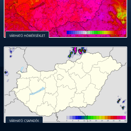
VÁRHATÓ HŐMÉRSÉKLET
VÁRHATÓ CSAPADÉK