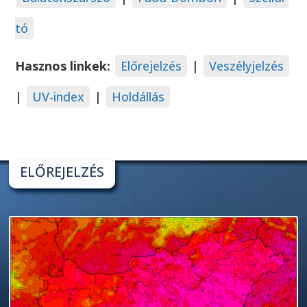
tó
Hasznos linkek:
Előrejelzés
|
Veszélyjelzés
|
UV-index
|
Holdállás
ELŐREJELZÉS