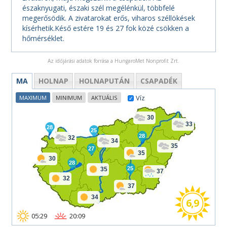
északnyugati, északi szél megélénkül, többfelé
megerősödik. A zivatarokat erős, viharos széllökések
kísérhetik.Késő estére 19 és 27 fok közé csökken a
hőmérséklet.
Az időjárási adatok forrása a HungaroMet Nonprofit Zrt.
MA
HOLNAP
HOLNAPUTÁN
CSAPADÉK
Víz
MAXIMUM
MINIMUM
AKTUÁLIS
30
33
28
25
28
32
34
35
27
35
30
28
25
35
37
32
37
34
6,9
05:29
20:09