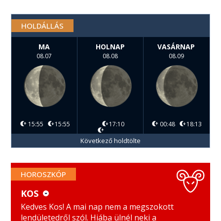
HOLDÁLLÁS
MA
HOLNAP
VASÁRNAP
08.07
08.08
08.09
15:55
15:55
17:10
00:48
18:13
Következő holdtölte
HOROSZKÓP
KOS
KOS
MÉRLEG
Kedves Kos! A mai nap nem a megszokott
lendületedről szól. Hiába ülnél neki a
BIKA
SKORPIÓ