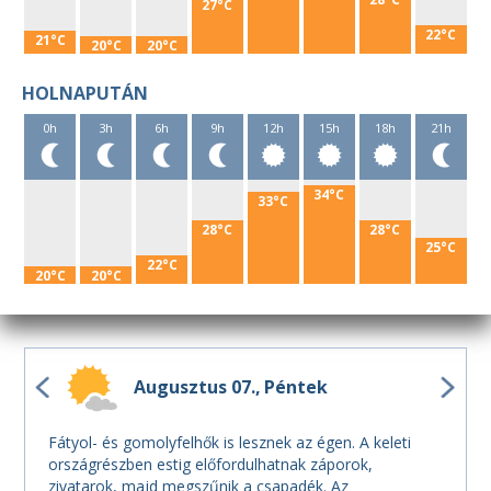
27°C
22°C
21°C
20°C
20°C
HOLNAPUTÁN
0h
3h
6h
9h
12h
15h
18h
21h
34°C
33°C
28°C
28°C
25°C
22°C
20°C
20°C
Augusztus 07.
Péntek
Fátyol- és gomolyfelhők is lesznek az égen. A keleti
országrészben estig előfordulhatnak záporok,
zivatarok, majd megszűnik a csapadék. Az