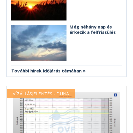
Még néhány nap és
érkezik a felfrissülés
További hírek időjárás témában
VÍZÁLLÁSJELENTÉS - DUNA