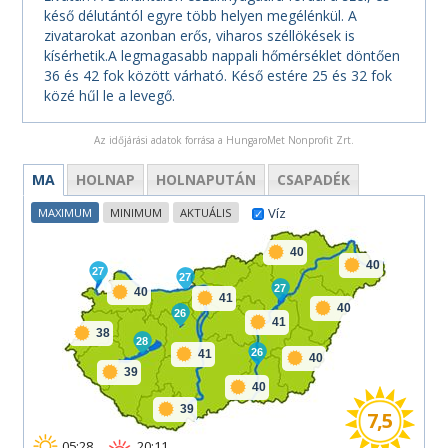
késő délutántól egyre több helyen megélénkül. A
zivatarokat azonban erős, viharos széllökések is
kísérhetik.A legmagasabb nappali hőmérséklet döntően
36 és 42 fok között várható. Késő estére 25 és 32 fok
közé hűl le a levegő.
Az időjárási adatok forrása a HungaroMet Nonprofit Zrt.
MA
HOLNAP
HOLNAPUTÁN
CSAPADÉK
Víz
MAXIMUM
MINIMUM
AKTUÁLIS
40
40
27
27
27
40
41
40
26
41
38
28
26
41
40
39
40
39
7,5
05:28
20:11