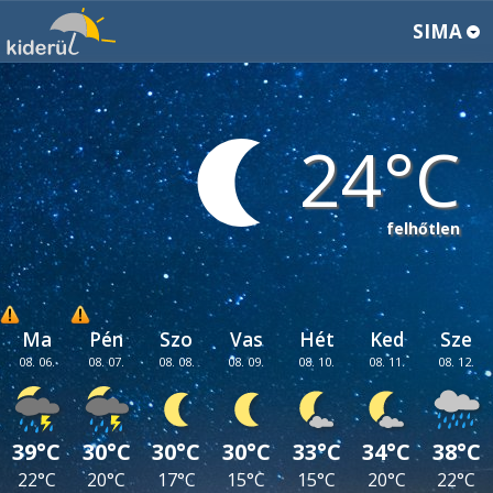
SIMA
24
felhőtlen
Ma
Pén
Szo
Vas
Hét
Ked
Sze
08. 06.
08. 07.
08. 08.
08. 09.
08. 10.
08. 11.
08. 12.
39°C
30°C
30°C
30°C
33°C
34°C
38°C
22°C
20°C
17°C
15°C
15°C
20°C
22°C