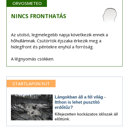
ORVOSMETEO
NINCS
FRONTHATÁS
Az utolsó, legmelegebb napja következik ennek a
hőhullámnak. Csütörtök éjszaka érkezik meg a
hidegfront és péntekre enyhül a forróság.
A légnyomás csökken.
STARTLAPON FUT
Lángokban áll a fél világ -
Itthon is lehet pusztító
erdőtűz?
Kifejezetten kockázatos időszak áll
előttünk.