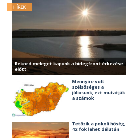
MÉG TÖBB HOROSZKÓP
MÉG TÖBB HOROSZKÓP
MÉG TÖBB HOROSZKÓP
MÉG TÖBB HOROSZKÓP
MÉG TÖBB HOROSZKÓP
merre érdemes haladnod.
HÍREK
MÉG TÖBB HOROSZKÓP
MÉG TÖBB HOROSZKÓP
MÉG TÖBB HOROSZKÓP
MÉG TÖBB HOROSZKÓP
MÉG TÖBB HOROSZKÓP
MÉG TÖBB HOROSZKÓP
Rekord meleget kapunk a hidegfront érkezése
előtt
Mennyire volt
szélsőséges a
júliusunk, ezt mutatják
a számok
Tetőzik a pokoli hőség,
42 fok lehet délután