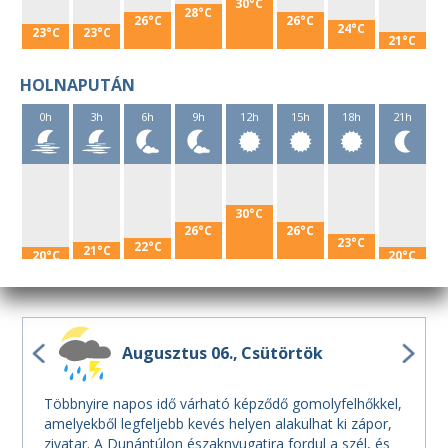
30°C
28°C
26°C
26°C
24°C
23°C
23°C
21°C
HOLNAPUTÁN
0h
3h
6h
9h
12h
15h
18h
21h
30°C
26°C
26°C
23°C
22°C
21°C
20°C
20°C
Augusztus 06.
Csütörtök
Többnyire napos idő várható képződő gomolyfelhőkkel,
amelyekből legfeljebb kevés helyen alakulhat ki zápor,
zivatar. A Dunántúlon északnyugatira fordul a szél, és