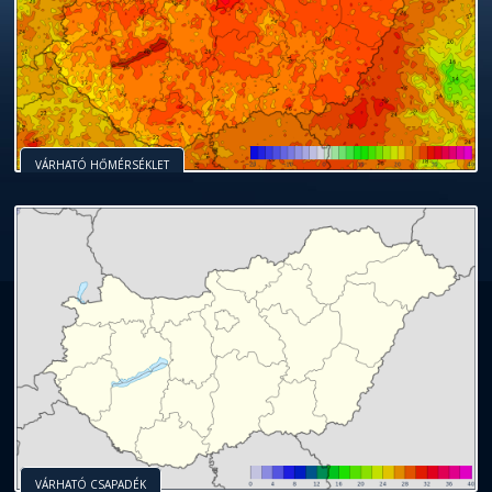
VÁRHATÓ HŐMÉRSÉKLET
VÁRHATÓ CSAPADÉK