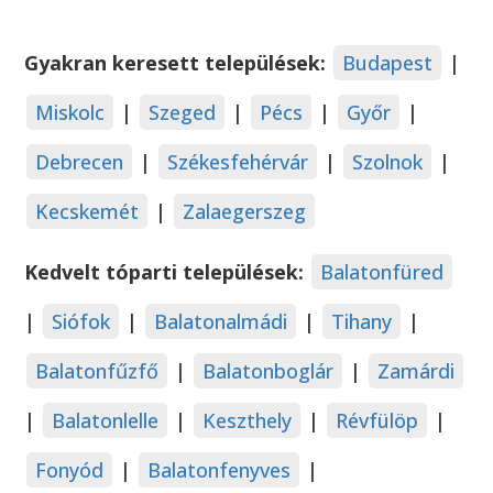
Gyakran keresett települések:
Budapest
|
Miskolc
|
Szeged
|
Pécs
|
Győr
|
Debrecen
|
Székesfehérvár
|
Szolnok
|
Kecskemét
|
Zalaegerszeg
Kedvelt tóparti települések:
Balatonfüred
|
Siófok
|
Balatonalmádi
|
Tihany
|
Balatonfűzfő
|
Balatonboglár
|
Zamárdi
|
Balatonlelle
|
Keszthely
|
Révfülöp
|
Fonyód
|
Balatonfenyves
|