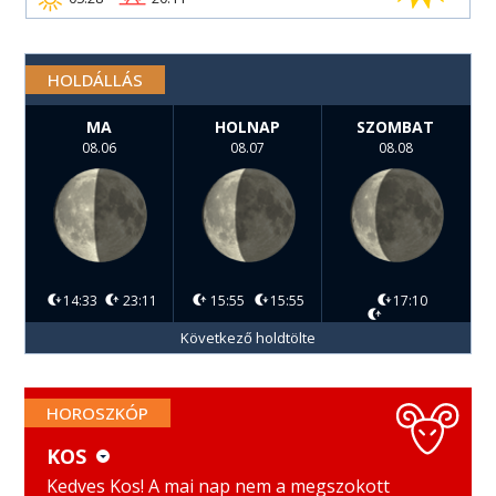
HOLDÁLLÁS
MA
HOLNAP
SZOMBAT
08.06
08.07
08.08
14:33
23:11
15:55
15:55
17:10
Következő holdtölte
HOROSZKÓP
KOS
KOS
MÉRLEG
Kedves Kos! A mai nap nem a megszokott