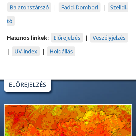
Balatonszárszó
|
Fadd-Dombori
|
Szelidi-
tó
Hasznos linkek:
Előrejelzés
|
Veszélyjelzés
|
UV-index
|
Holdállás
ELŐREJELZÉS