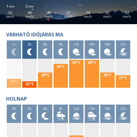
1
3
32
46
45
31
26
35
33
VÁRHATÓ IDŐJÁRÁS MA
0h
3h
6h
9h
12h
15h
18h
21h
39°C
39°C
36°C
29°C
29°C
27°C
24°C
22°C
HOLNAP
0h
3h
6h
9h
12h
15h
18h
21h