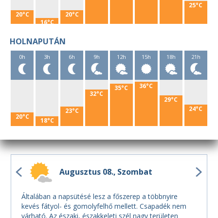
25°C
20°C
20°C
16°C
HOLNAPUTÁN
0h
3h
6h
9h
12h
15h
18h
21h
36°C
35°C
32°C
29°C
24°C
23°C
20°C
18°C
Augusztus 08.
Szombat
Általában a napsütésé lesz a főszerep a többnyire
kevés fátyol- és gomolyfelhő mellett. Csapadék nem
várható. Az északi, északkeleti szél nagy területen