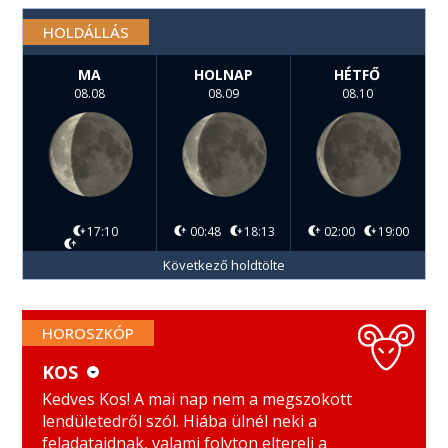
HOLDÁLLÁS
MA
HOLNAP
HÉTFŐ
08.08
08.09
08.10
17:10
00:48
18:13
02:00
19:00
Következő holdtölte
HOROSZKÓP
KOS
KOS
MÉRLEG
Kedves Kos! A mai nap nem a megszokott
lendületedről szól. Hiába ülnél neki a
BIKA
SKORPIÓ
feladataidnak, valami folyton eltereli a