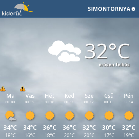
SIMONTORNYA
32
erősen felhős
Ma
Vas
Hét
Ked
Sze
Csü
Pén
08. 08.
08. 09.
08. 10.
08. 11.
08. 12.
08. 13.
08. 14.
34°C
34°C
36°C
36°C
32°C
30°C
32°C
18°C
16°C
18°C
20°C
20°C
17°C
19°C