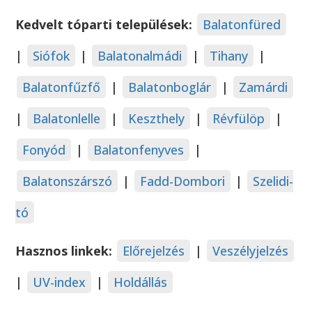
Kedvelt tóparti települések:
Balatonfüred
|
Siófok
|
Balatonalmádi
|
Tihany
|
Balatonfűzfő
|
Balatonboglár
|
Zamárdi
|
Balatonlelle
|
Keszthely
|
Révfülöp
|
Fonyód
|
Balatonfenyves
|
Balatonszárszó
|
Fadd-Dombori
|
Szelidi-
tó
Hasznos linkek:
Előrejelzés
|
Veszélyjelzés
|
UV-index
|
Holdállás