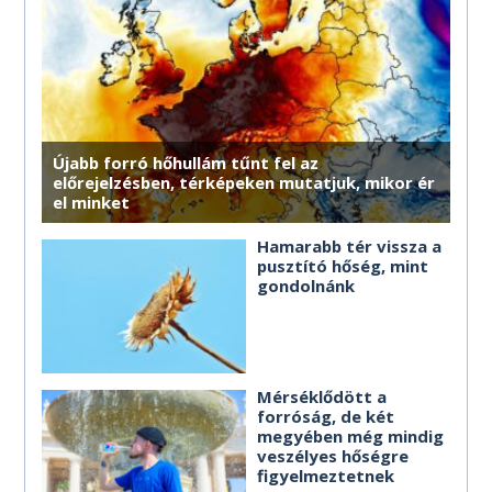
MÉG TÖBB HOROSZKÓP
Újabb forró hőhullám tűnt fel az
előrejelzésben, térképeken mutatjuk, mikor ér
el minket
Hamarabb tér vissza a
pusztító hőség, mint
gondolnánk
Mérséklődött a
forróság, de két
megyében még mindig
veszélyes hőségre
figyelmeztetnek