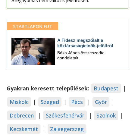
A légnyomás nem változik jelentősen.
STARTLAPON FUT
A Fidesz megszólalt a
köztársaságielnök-jelöltről
Bóka János összeszedte
gondolatait.
Gyakran keresett települések:
Budapest
|
Miskolc
|
Szeged
|
Pécs
|
Győr
|
Debrecen
|
Székesfehérvár
|
Szolnok
|
Kecskemét
|
Zalaegerszeg