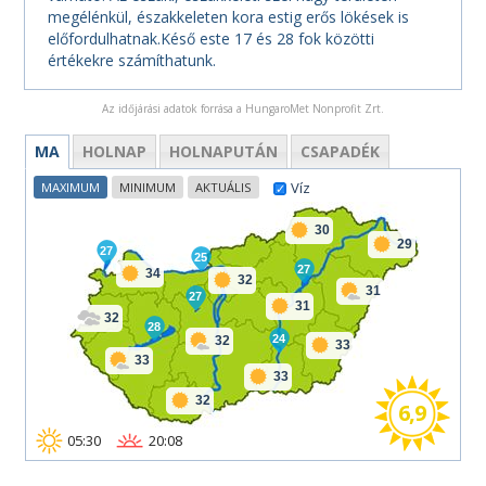
megélénkül, északkeleten kora estig erős lökések is
előfordulhatnak.Késő este 17 és 28 fok közötti
értékekre számíthatunk.
Az időjárási adatok forrása a HungaroMet Nonprofit Zrt.
MA
HOLNAP
HOLNAPUTÁN
CSAPADÉK
Víz
MAXIMUM
MINIMUM
AKTUÁLIS
30
29
27
25
27
34
32
31
27
31
32
28
24
32
33
33
33
32
6,9
05:30
20:08